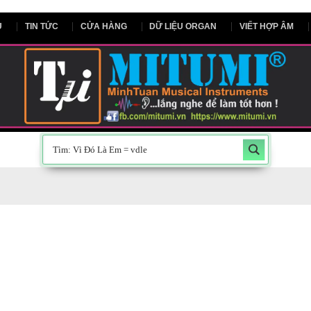
NG CHỦ
TIN TỨC
CỬA HÀNG
DỮ LIỆU ORGAN
V