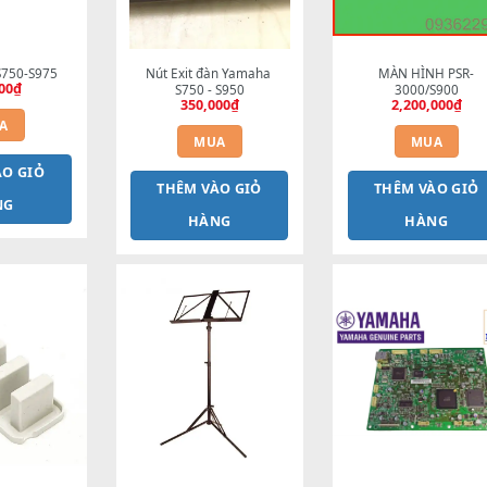
 nguồn S750-S975
Nút Exit đàn Yamaha 
M
200,000
₫
S750 - S950
350,000
₫
MUA
MUA
HÊM VÀO GIỎ
THÊM VÀO GIỎ
T
HÀNG
HÀNG