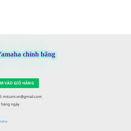
m nhựa Yamaha chính hãng
,000
₫
trong kho
UA
THÊM VÀO GIỎ HÀNG
22 90 22 | Email: mitumi.vn@gmail.com
 việc từ 9h-17h hàng ngày