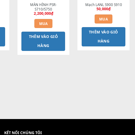
DM PSR-S900
MÀN HÌNH PSR-
Mạch
3,000,000
₫
S710/S750
2,200,000
₫
MUA
MUA
HÊM VÀO GIỎ
TH
THÊM VÀO GIỎ
HÀNG
HÀNG