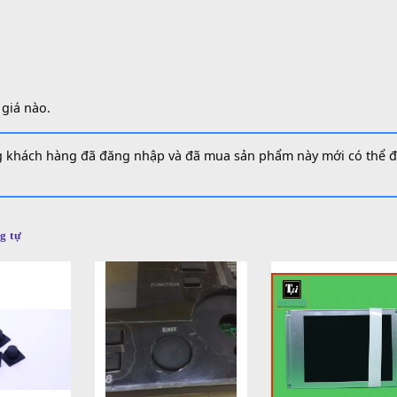
SKU:
S
Danh 
á (0)
iá
 đánh giá nào.
 những khách hàng đã đăng nhập và đã mua sản phẩm này m
m tương tự