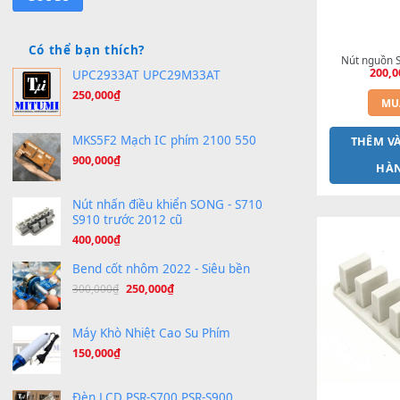
Bạn cần loại sheet nào?
Có thể bạn thích?
Nút
UPC2933AT UPC29M33AT
250,000
₫
MKS5F2 Mạch IC phím 2100 550
T
900,000
₫
Nút nhấn điều khiển SONG - S710
S910 trước 2012 cũ
400,000
₫