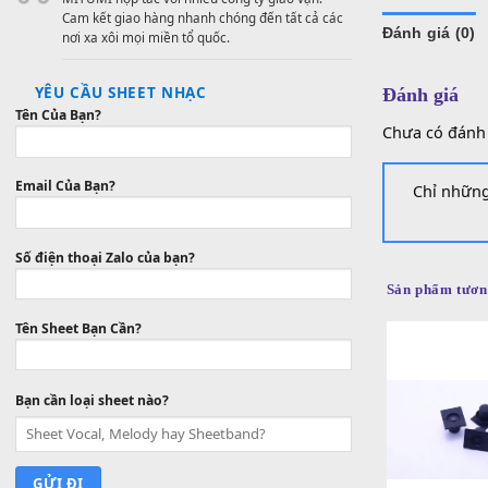
Mua hàng với giá vô cùng cạnh tranh, tiết kiệm
thời gian và chi phí.
VẬN CHUYỂN CHUYÊN NGHIỆP
MITUMI hợp tác với nhiều công ty giao vận.
Cam kết giao hàng nhanh chóng đến tất cả các
Đánh gi
nơi xa xôi mọi miền tổ quốc.
YÊU CẦU SHEET NHẠC
Đánh g
Tên Của Bạn?
Chưa có
Email Của Bạn?
Chỉ
Số điện thoại Zalo của bạn?
Sản phẩ
Tên Sheet Bạn Cần?