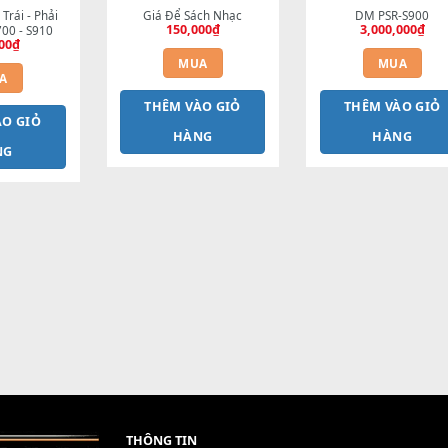
hấn bên Trái - Phải 
Giá Để Sách Nhạc
150,000
₫
 hình S700 - S910
350,000
₫
MUA
MUA
THÊM VÀO GIỎ
T
HÊM VÀO GIỎ
HÀNG
HÀNG