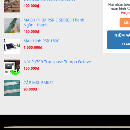
Bend cốt nhôm 2022 - Siêu bền
Giá
Giá
300,000
₫
250,000
₫
gốc
hiện
là:
tại
300,000₫.
là:
Máy Khò Nhiệt Cao Su Phím
250,000₫.
150,000
₫
Đèn LCD PSR-S700 PSR-S900
Nút n
400,000
₫
màn
MẠCH PHÍM PSR-E SERIES Thanh
Ngắn - thanh
450,000
₫
T
Màn Hình PSR 1500
1,500,000
₫
Nút Pa700 Transpose Tempo Octave