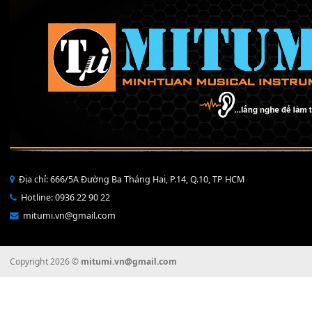
150,000
₫
CÁP MKL-EMKS2
90,000
₫