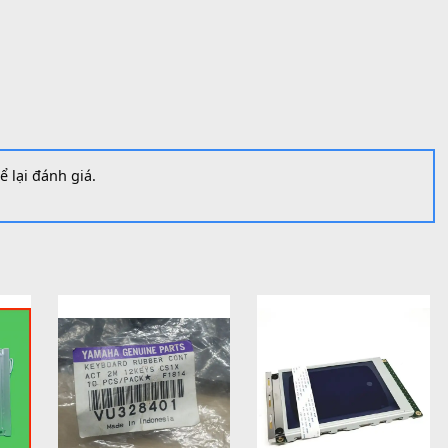
P001480
mục:
Linh Kiện Yamaha
ới có thể để lại đánh giá.