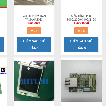
ÀN HÌNH PSR-
CAO SU PHÍM ĐÀN 
MÀ
3000/S900
YAMAHA DGX
1000
2,200,000
₫
350,000
₫
MUA
MUA
HÊM VÀO GIỎ
THÊM VÀO GIỎ
TH
HÀNG
HÀNG