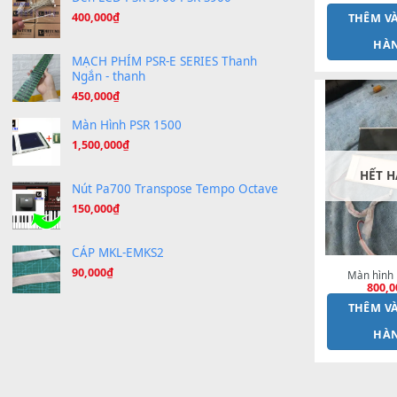
Bend cốt nhôm 2022 - Siêu bền
Giá
Giá
300,000
₫
250,000
₫
gốc
hiện
là:
tại
Bộ 
300,000₫.
là:
Máy Khò Nhiệt Cao Su Phím
250,000₫.
150,000
₫
Đèn LCD PSR-S700 PSR-S900
400,000
₫
T
MẠCH PHÍM PSR-E SERIES Thanh
Ngắn - thanh
450,000
₫
Màn Hình PSR 1500
1,500,000
₫
Nút Pa700 Transpose Tempo Octave