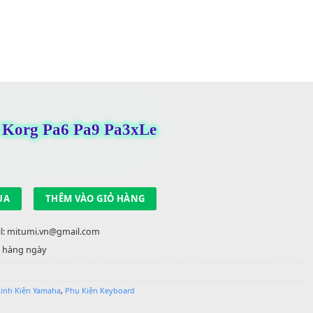
 Volume Korg Pa6 Pa9 Pa3xLe
,000
₫
 trong kho
ợng
MUA
THÊM VÀO GIỎ HÀNG
22 90 22 | Email: mitumi.vn@gmail.com
 việc từ 9h-17h hàng ngày