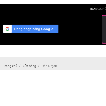
Skip
TRA
to
content
Đăng nhập bằng
Google
/
/
Trang chủ
Cửa hàng
Đàn Organ