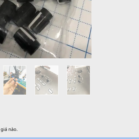
SKU:
S
Danh 