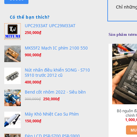
Đánh gi
Bạn cần loại sheet nào?
Đánh g
Chưa có
Chỉ
Có thể bạn thích?
UPC2933AT UPC29M33AT
250,000
₫
Sản phẩ
MKS5F2 Mạch IC phím 2100 550
900,000
₫
Nút nhấn điều khiển SONG - S710
S910 trước 2012 cũ
400,000
₫