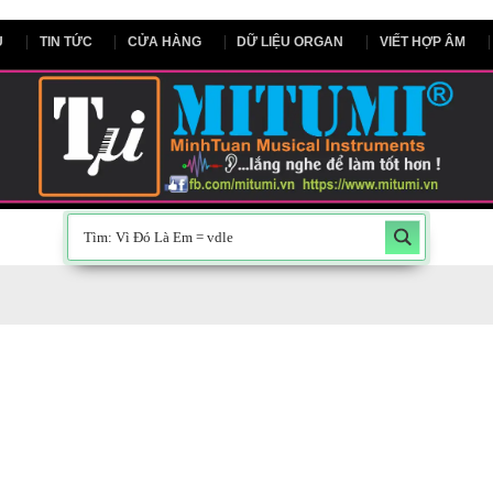
NG CHỦ
TIN TỨC
CỬA HÀNG
DỮ LIỆU ORGAN
V