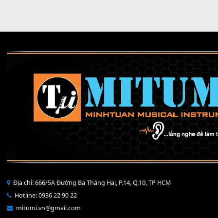
150,000
₫
CÁP MKL-EMKS2
90,000
₫
M
T