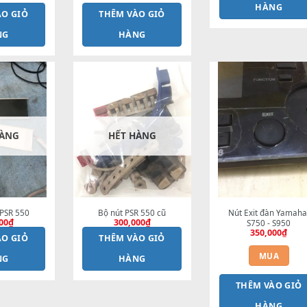
Cao s
nguồn đàn Pa700 
Nút Pa700 Transpose 
chính hãng
Tempo Octave
1,000,000
₫
150,000
₫
MUA
MUA
T
HÊM VÀO GIỎ
THÊM VÀO GIỎ
HÀNG
HÀNG
HẾT HÀNG
HẾT HÀNG