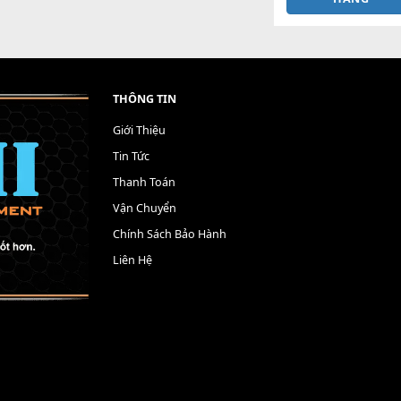
àn hình PSR 550
Bộ nút PSR 550 cũ
Nút 
800,000
₫
300,000
₫
HÊM VÀO GIỎ
THÊM VÀO GIỎ
HÀNG
HÀNG
T
THÔNG TIN
Giới Thiệu
Tin Tức