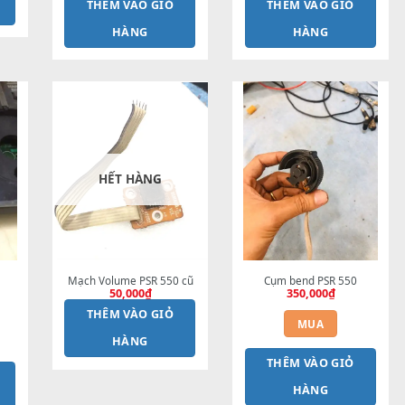
u phím Sx700-sx900
350,000
₫
ACBD S750 S950 Loại 2
Cáp
250,000
₫
MUA
MUA
HÊM VÀO GIỎ
THÊM VÀO GIỎ
TH
HÀNG
HÀNG
HẾT HÀNG