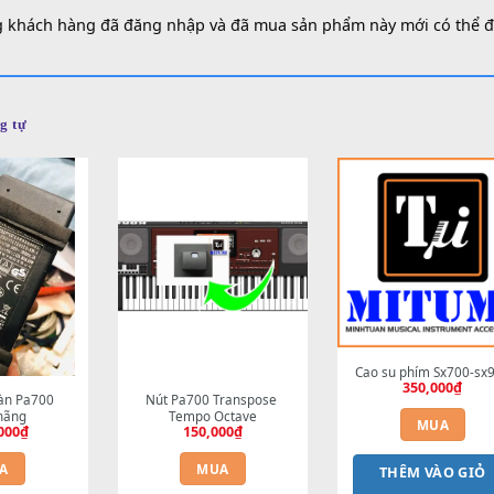
á (0)
iá
 đánh giá nào.
 những khách hàng đã đăng nhập và đã mua sản phẩm này m
m tương tự