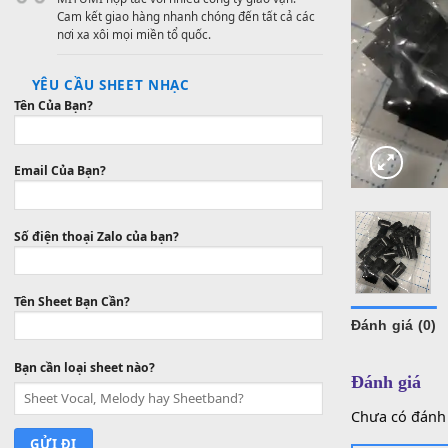
Mua hàng với giá vô cùng cạnh tranh, tiết kiệm
thời gian và chi phí.
VẬN CHUYỂN CHUYÊN NGHIỆP
MITUMI hợp tác với nhiều công ty giao vận.
Cam kết giao hàng nhanh chóng đến tất cả các
nơi xa xôi mọi miền tổ quốc.
YÊU CẦU SHEET NHẠC
Tên Của Bạn?
Email Của Bạn?
Số điện thoại Zalo của bạn?
Tên Sheet Bạn Cần?