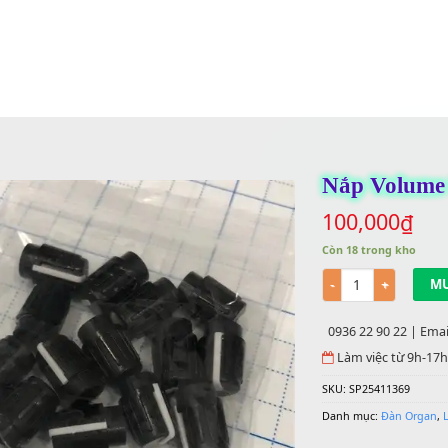
Nắp
100
Còn 18
Số lư
0936 
Làm