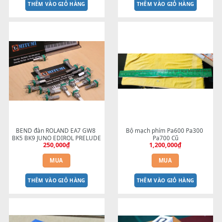
BEND CỐT NHÔM đàn organ 
BEND CỐT NHÔM PSR-
Yamaha
S700/S900/S910/S710
250,000
₫
250,000
₫
MUA
MUA
THÊM VÀO GIỎ HÀNG
THÊM VÀO GIỎ HÀNG