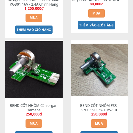
Bộ nguồn đàn Yamaha PA-300B 
Dây USB - MIDI Bend 5F và 4
80,000
₫
PA-301 16V - 2.4A Chính Hãng
1,200,000
₫
MUA
MUA
THÊM VÀO GIỎ HÀNG
THÊM VÀO GIỎ HÀNG