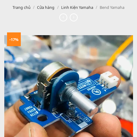
/
/
/
Trang chủ
Cửa hàng
Linh Kiện Yamaha
Bend Yamah
-17%