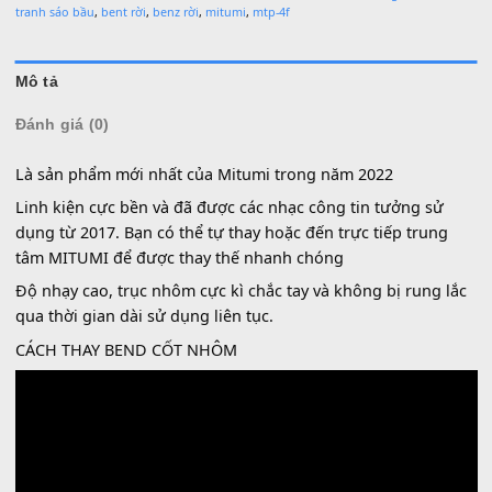
Làm việc từ 9h-17h hàng ngày
SKU:
SP001672
Danh mục:
Bend Yamaha
,
Phụ Kiện Keyboard
Thẻ:
ben đàn
,
bend
,
bend 4 chiều
,
bend 4c
,
bend 4f
,
bend 5f
,
bend cho đàn
bend cho đàn organ
,
bend cho đàn yamaha
,
bend cốt nhôm
,
bend dân ca
đàn controller
,
bend đàn roland
,
bend mitumi
,
bend rời chính hãng mitu
,
b
tranh sáo bầu
,
bent rời
,
benz rời
,
mitumi
,
mtp-4f
Mô tả
Đánh giá (0)
Là sản phẩm mới nhất của Mitumi trong năm 2022
Linh kiện cực bền và đã được các nhạc công tin tưởng s
dụng từ 2017. Bạn có thể tự thay hoặc đến trực tiếp trun
tâm MITUMI để được thay thế nhanh chóng
Độ nhạy cao, trục nhôm cực kì chắc tay và không bị rung