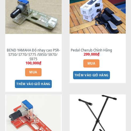
BEND đàn ROLAND EA7 GW8 
Bộ mạch phím Pa600 Pa30
BK5 BK9 JUNO EDIROL PRELUDE
Pa700 Cũ
250,000
₫
1,200,000
₫
MUA
MUA
THÊM VÀO GIỎ HÀNG
THÊM VÀO GIỎ HÀNG