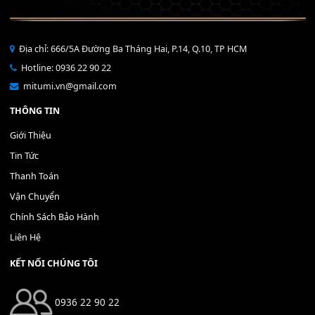
BEND YAMAHA PSR-S750/S950 
Chân Đàn Organ Chữ X - Đơn
200,000
₫
S770/S970/S775/S975
150,000
₫
MUA
MUA
THÊM VÀO GIỎ HÀNG
THÊM VÀO GIỎ HÀNG