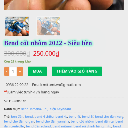
Bend cốt nhôm 2022 - Siêu bền
Giá
Giá
300,000
250,000
₫
₫
gốc
hiện
Còn 29 trong kho
là:
tại
Số lượng
300,000₫.
là:
MUA
THÊM VÀO GIỎ HÀNG
250,000₫.
0936 22 90 22 | Email: mitumi.vn@gmail.com