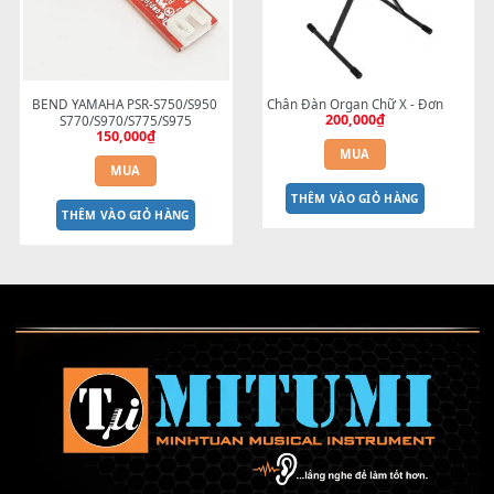
BEND YAMAHA Độ nhạy cao PSR-
Pedal Cherub Chính Hãng
299,000
₫
S750/ S770/ S775 /S950/ S970/ 
S975
100,000
₫
MUA
MUA
THÊM VÀO GIỎ HÀNG
THÊM VÀO GIỎ HÀNG