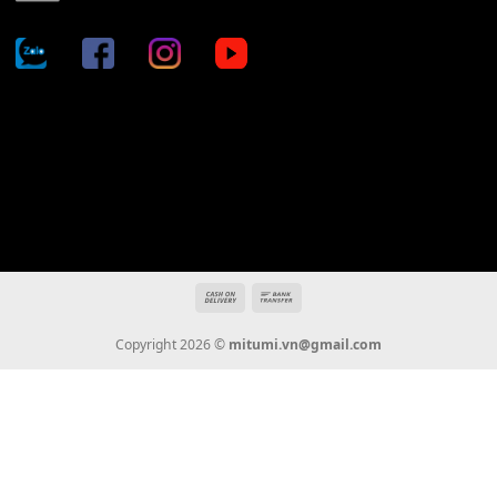
Địa chỉ: 666/5A Đường Ba Tháng Hai, P.14, Q.10, TP HCM
Hotline: 0936 22 90 22
mitumi.vn@gmail.com
THÔNG TIN
Giới Thiệu
Tin Tức
Thanh Toán
Vận Chuyển
Chính Sách Bảo Hành
Liên Hệ
KẾT NỐI CHÚNG TÔI