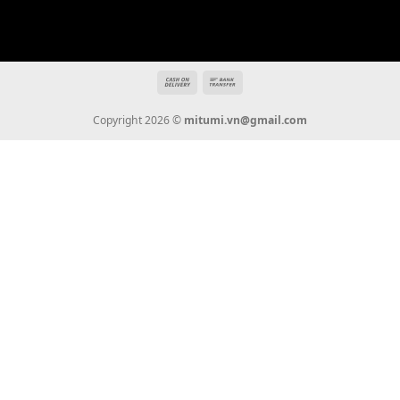
Tin Tức
Thanh Toán
Vận Chuyển
Chính Sách Bảo Hành
Liên Hệ
KẾT NỐI CHÚNG TÔI
0936 22 90 22