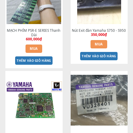
MUA
MUA
THÊM VÀO GIỎ HÀNG
THÊM VÀO GIỎ HÀNG
MẠCH PHÍM PSR-E SERIES Thanh 
Nút Exit đàn Yamaha S750 - 
350,000
₫
Dài
600,000
₫
MUA
MUA