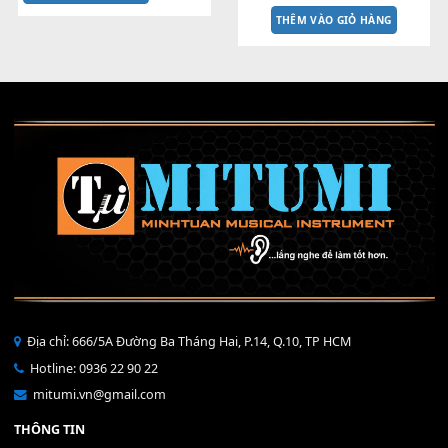
CÁP MKL EMKS2 7pin
5 Tiếp Điểm - Mạch Than Ph
90,000
₫
Hồi Mạch Phím Đàn Yamah
PSR Đời E PSR-S670 S500 SX
60,000
₫
MUA
MUA
THÊM VÀO GIỎ HÀNG
THÊM VÀO GIỎ HÀNG