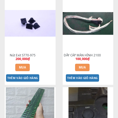
Cao su phím Đô cuối đàn Organ 
NÚT NHÉT BÓNG ĐÈN NÚ
- C6
NHẤN S700-S910
100,000
₫
20,000
₫
MUA
MUA
THÊM VÀO GIỎ HÀNG
THÊM VÀO GIỎ HÀNG
Nút Exit S770-975
DÂY CÁP MÀN HÌNH 2100
200,000
₫
100,000
₫