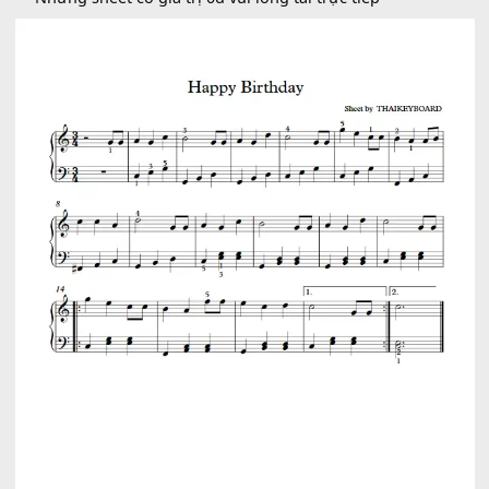
Bạn muốn mua sheet?
Có thể đặt hàng trực tiếp tại website này và chúng tôi 
gửi file sheet về email hoặc zalo cho các bạn!
Hoặc liên hệ qua zalo: 0964210910 để được hỗ trợ nh
nhất!
Những sheet có giá trị 0đ vui lòng tải trực tiếp