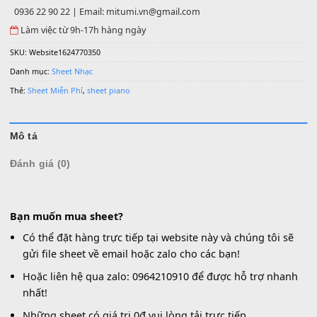
Có thể đặt hàng trực tiếp tại website này và chúng tôi sẽ g
file sheet về email hoặc zalo cho các bạn!
Hoặc liên hệ qua zalo: 0964210910 để được hỗ trợ nhanh 
Số lượng
MUA
THÊM VÀO GIỎ HÀNG
0936 22 90 22 | Email: mitumi.vn@gmail.com
Làm việc từ 9h-17h hàng ngày
SKU:
Website1624770350
Danh mục:
Sheet Nhạc
Thẻ:
Sheet Miễn Phí
,
sheet piano
Mô tả
Đánh giá (0)