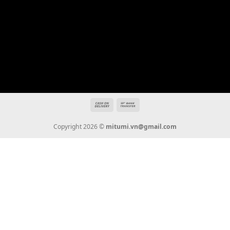
Địa chỉ: 666/5A Đường Ba Tháng Hai, P.14, Q.10, TP HCM
Hotline: 0936 22 90 22
mitumi.vn@gmail.com
THÔNG TIN
Giới Thiệu
Tin Tức
Thanh Toán
Vận Chuyển
Chính Sách Bảo Hành
Liên Hệ
KẾT NỐI CHÚNG TÔI