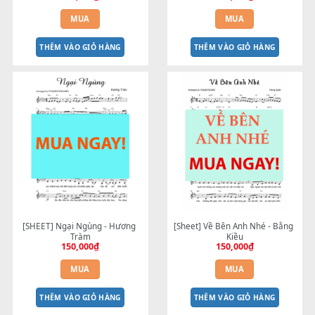
[SHEET] Yêu Thương Ngày Đó - 
[SHEET] Em Phải Làm Sao? -
Soobin Hoàng Sơn
Tâm
150,000
₫
100,000
₫
MUA
MUA
THÊM VÀO GIỎ HÀNG
THÊM VÀO GIỎ HÀNG