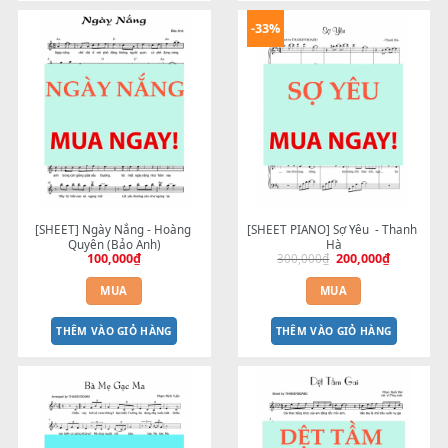
[SHEET] Ngại Ngùng - Hương 
[Sheet] Về Bên Anh Nhé - Bằ
Tràm
Kiều
150,000
₫
150,000
₫
MUA
MUA
THÊM VÀO GIỎ HÀNG
THÊM VÀO GIỎ HÀNG
-33%