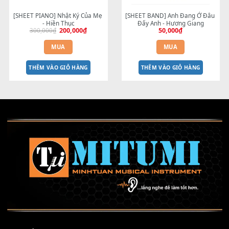
[SHEET] Bà Mẹ Gạc Ma
[SHEET] Dệt Tầm Gai
150,000
₫
150,000
₫
MUA
MUA
THÊM VÀO GIỎ HÀNG
THÊM VÀO GIỎ HÀNG
-33%