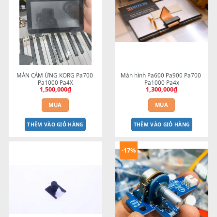
Nút fill PA600 - CÓ ĐÈN - MÀU 
BEND CỐT NHÔM đàn orga
ĐEN
Yamaha
290,000
₫
250,000
₫
MUA
MUA
THÊM VÀO GIỎ HÀNG
THÊM VÀO GIỎ HÀNG