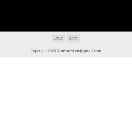
THÔNG TIN
Giới Thiệu
Tin Tức
Thanh Toán
Vận Chuyển
Chính Sách Bảo Hành
Liên Hệ
KẾT NỐI CHÚNG TÔI
0936 22 90 22