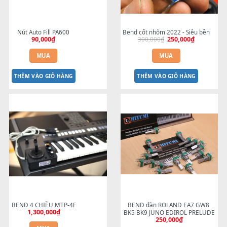
MÀN CẢM ỨNG KORG Pa700 
Màn hình Pa600 Pa900 Pa7
Pa1000 Pa4X
Pa1000 Pa4x
1,500,000
₫
1,300,000
₫
MUA
MUA
THÊM VÀO GIỎ HÀNG
THÊM VÀO GIỎ HÀNG
-17%
Nút Auto Fill PA600
Bend cốt nhôm 2022 - Siêu b
90,000
₫
300,000
₫
250,000
₫
Giá
Giá
gốc
hiệ