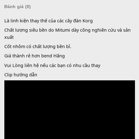
Thẻ:
ben đàn
,
bend
,
bend 4 chiều
,
bend 4c
,
bend 4f
,
bend 5f
,
bend cho đàn
bend cho đàn organ
,
bend cho đàn yamaha
,
bend cốt nhôm
,
bend dân ca
đàn controller
,
bend đàn roland
,
bend mitumi
,
bend rời chính hãng mitu
,
b
tranh sáo bầu
,
bent rời
,
benz rời
,
mitumi
,
mtp-4f
Mô tả
Đánh giá (0)
Là linh kiện thay thế của các cây đàn Korg
Chất lượng siêu bền do Mitumi dày công nghiên cứu và 
xuất
Cốt nhôm có chất lượng bền bỉ.
Giá thành rẻ hơn bend Hãng
Vui Lòng liên hệ nếu các bạn có nhu cầu thay
Clip hướng dẫn