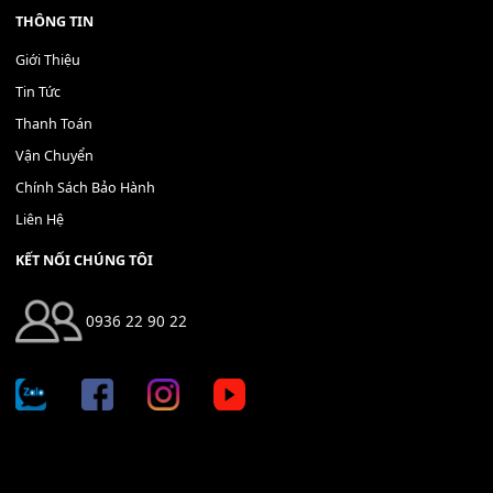
THÊM VÀO GIỎ HÀNG
Địa chỉ: 666/5A Đường Ba Tháng Hai, P.14, Q.10, TP HCM
Hotline: 0936 22 90 22
mitumi.vn@gmail.com