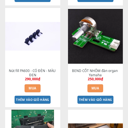
BEND YAMAHA PSR-
BEND 4 CHIỀU MTP-5F 
2100/1100/2000/1000
MEGABEND
50,000
₫
1,600,000
₫
MUA
MUA
THÊM VÀO GIỎ HÀNG
THÊM VÀO GIỎ HÀNG