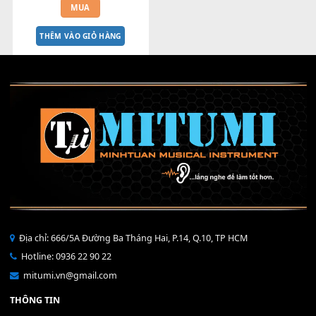
Bend 4 chiều StudioFader 
MILIVE Dùng cho Producer
2,800,000
₫
MUA
THÊM VÀO GIỎ HÀNG