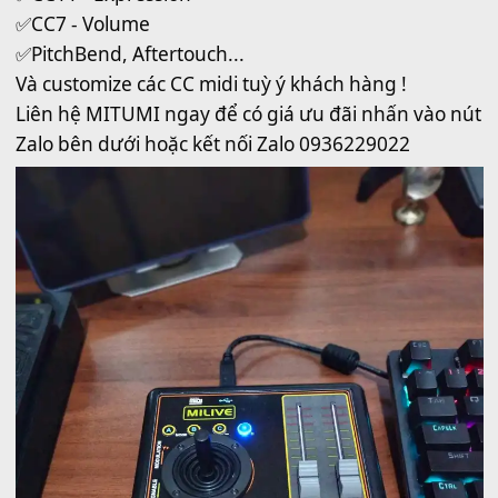
Bend MTP-5F studioFader hiện đã nâng cấp lên
phiên bản PRO năm 2024 với 4 nút nhấn riêng b
và thiết kế đẹp mắt,
mang đến cho bạn một trả
nghiệm thực sự tuyệt vời khi làm nhạc cụ dâ
tộc và các bản phối có Strings của dòng POP
ballad
Năm 2024 cũng là năm Kỉ niệm 10 năm thương
hiệu MITUMI
👉CHÀO ĐÓN THƯƠNG HIỆU MILIVE
💥Bộ đôi sản phẩm hot nhất phòng thu âm hiện
đến từ MILIVE sản xuất bởi Nhạc Cụ Mitumi với