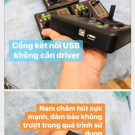
_
_
_