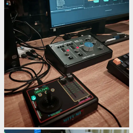
đàn có hỗ trợ cắm thiết bị qua cổng USB như KORG
Pa700RED, Pa1000, Pa4x