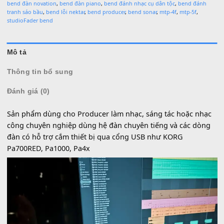
Làm việc từ 9h-17h hàng ngày
SKU:
SP000406
Danh mục:
Phụ Kiện Keyboard
Thẻ:
bend 4 chiều
,
bend 4c
,
bend 5c
,
bend 6c bend 7c
,
bend cho nhạc công
bend cho phòng thu
,
bend cubase
,
bend đàn Akai
,
bend đàn midi controlle
bend đàn novation
,
bend đàn piano
,
bend đánh nhạc cụ dân tộc
,
bend đá
tranh sáo bầu
,
bend lỗi nektar
,
bend producer
,
bend sonar
,
mtp-4f
,
mtp-5f
,
studioFader bend
Mô tả
Thông tin bổ sung
Đánh giá (0)
Sản phẩm dùng cho Producer làm nhạc, sáng tác hoặc n
công chuyên nghiệp dùng hệ đàn chuyên tiếng và các d