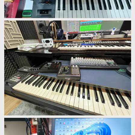
làm track Strings, Saxophone...
✅CC1 - Modulation - Dynamic của các bộ tiếng
KONTAKT, VST
✅CC11 - Expression
✅CC7 - Volume
✅PitchBend, Aftertouch...
Và customize các CC midi tuỳ ý khách hàng !
Liên hệ MITUMI ngay để có giá ưu đãi nhấn vào
Zalo bên dưới hoặc kết nối Zalo 0936229022