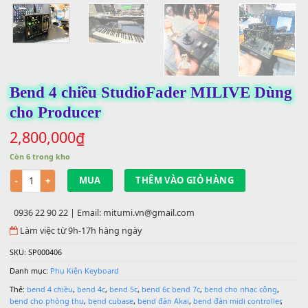
Bend 4 chiều StudioFader MILIVE Dù
cho Producer
2,800,000
₫
Còn 6 trong kho
Số lượng
MUA
THÊM VÀO GIỎ HÀNG
0936 22 90 22 | Email: mitumi.vn@gmail.com