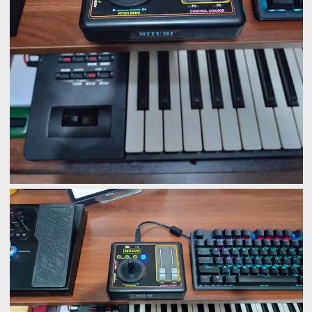
10.000 khách hàng và hơn 100 Producer danh t
đang sử dụng !
✅#MTP_5F studioFader 4 chức năng chọn nhan
sản xuất 2024
✅#MTP_4F StudioFader bản cũ 2018
👉Kết nối nhanh mọi phần mềm làm nhạc như
SONAR, CUBASE, FL Studio, StudioOne....
bộ tiến
KONTAKT, VSTi phổ biến trong lĩnh vực hòa âm 
khí
qua cổng USB cực kì bền chắc.
👉
Kết nối được với đàn có hỗ trợ MIDI 5 chân và
MIDI USB như MODX, KORG Pa4x, MONTAGE....
💥Điều chỉnh nhiều chức năng 4 nút bấm điều k
và hàng loạt chức năng hữu ích cho Producer kh