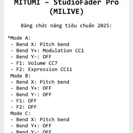
Đặc điểm nổi bật:
HOÀN TOÀN KHÔNG CẦN CÀI DRIV
THIẾT BỊ TỰ NHẬN DRIVER TỰ ĐỘNG
Đây là bản tiêu chuẩn chức năng như sau: Bản PRO l
thay đổi và phát triển thêm tính năng và cập nhật liên