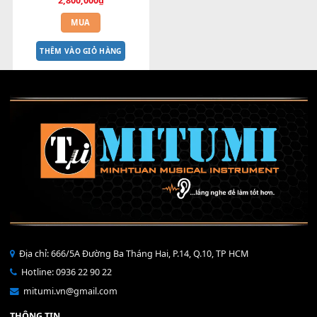
Bend 4 chiều StudioFader 
MILIVE Dùng cho Producer
2,800,000
₫
MUA
THÊM VÀO GIỎ HÀNG