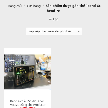
/
/
Sản phẩm được gắn thẻ “bend 
Trang chủ
Cửa hàng
bend 7c”
Lọc