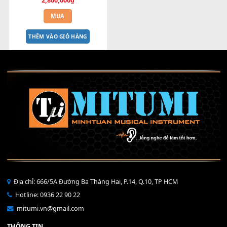
Bend 4 chiều StudioFader 
MILIVE Dùng cho Producer
2,800,000
₫
MUA
THÊM VÀO GIỎ HÀNG