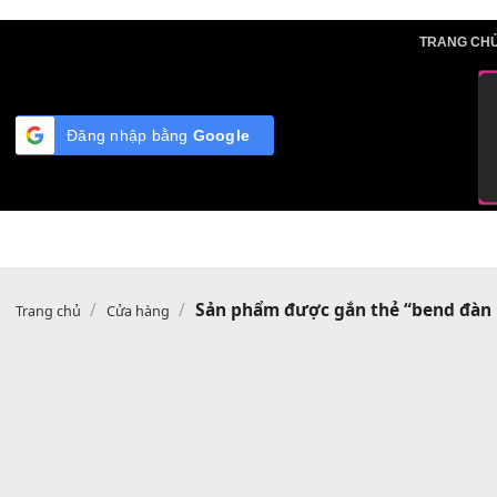
Skip
TRA
to
content
Đăng nhập bằng
Google
/
/
Sản phẩm được gắn thẻ “ben
Trang chủ
Cửa hàng