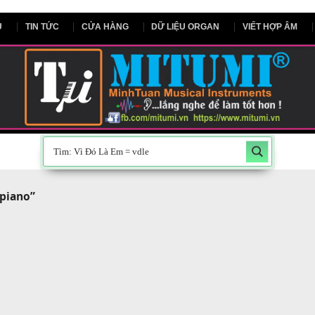
NG CHỦ
TIN TỨC
CỬA HÀNG
DỮ LIỆU ORGAN
V
d đàn piano”