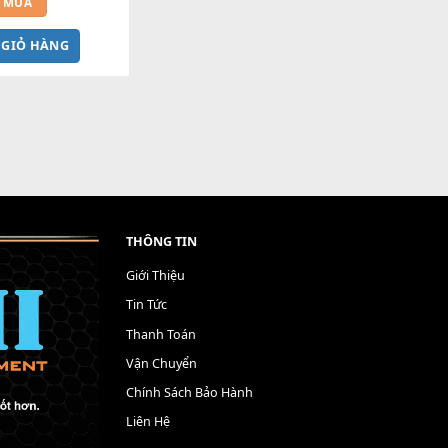
4 chiều StudioFader MILIVE 
Dùng cho Producer
2,800,000
₫
MUA
M VÀO GIỎ HÀNG
THÔNG TIN
Giới Thiệu
Tin Tức