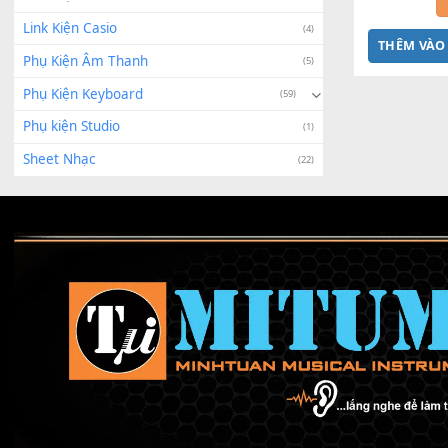
Linh Kiện Roland
(6)
Bend 
Linh Kiện Sửa Chữa
(2)
Linh Kiện Yamaha
(243)
Link Kiện Casio
(4)
THÊ
Phụ Kiện Âm Thanh
(5)
Phụ Kiện Keyboard
(59)
Phụ kiện Studio
(1)
Sheet Nhạc
(22)