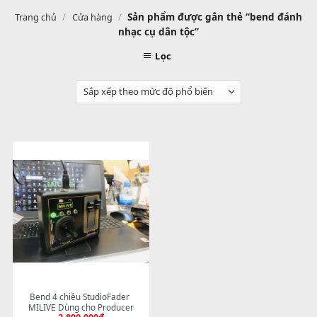
/
/
Sản phẩm được gắn thẻ “bend đ
Trang chủ
Cửa hàng
nhạc cụ dân tộc”
Lọc