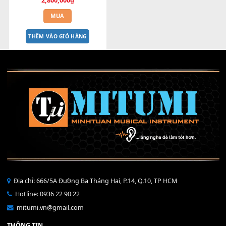
Bend 4 chiều StudioFader 
MILIVE Dùng cho Producer
2,800,000
₫
MUA
THÊM VÀO GIỎ HÀNG