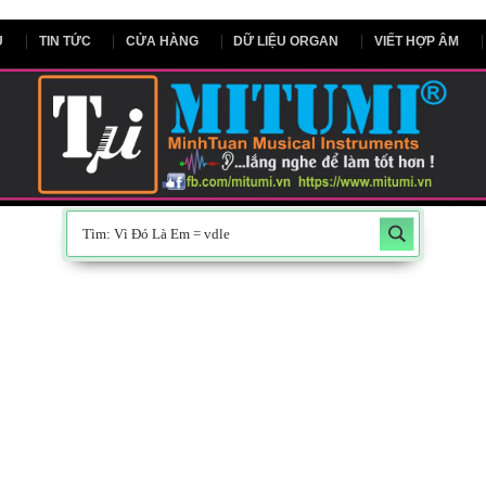
NG CHỦ
TIN TỨC
CỬA HÀNG
DỮ LIỆU ORGAN
V