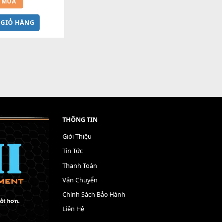
4 chiều StudioFader MILIVE 
Dùng cho Producer
2,800,000
₫
MUA
M VÀO GIỎ HÀNG
THÔNG TIN
Giới Thiệu
Tin Tức