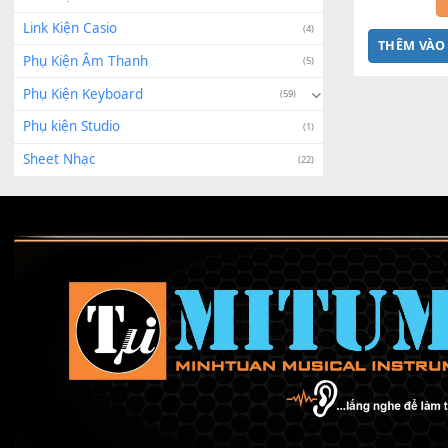
Linh Kiện Roland
(6)
Bend 
Linh Kiện Sửa Chữa
(2)
Linh Kiện Yamaha
(243)
Link Kiện Casio
(4)
THÊ
Phụ Kiện Âm Thanh
(5)
Phụ Kiện Keyboard
(59)
Phụ kiện Studio
(1)
Sheet Nhạc
(22)