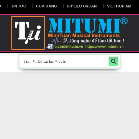
NG CHỦ
TIN TỨC
CỬA HÀNG
DỮ LIỆU ORGAN
V