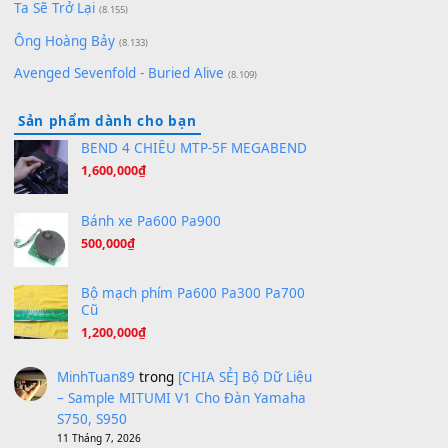
[SHEET PIANO] We Wish You A Merry Christmas
(8.516)
Orange Days - FT Island
(8.315)
Hãy nói với em - Mỹ Tâm - Bằng Kiều
(8.274)
Hương Ngọc Lan
(8.251)
Tiếng Đàn Hàm Oan
(8.194)
Under Pressure
(8.164)
A Long December
(8.155)
Ta Sẽ Trở Lại
(8.155)
Ông Hoàng Bảy
(8.133)
Avenged Sevenfold - Buried Alive
(8.109)
Sản phẩm dành cho bạn