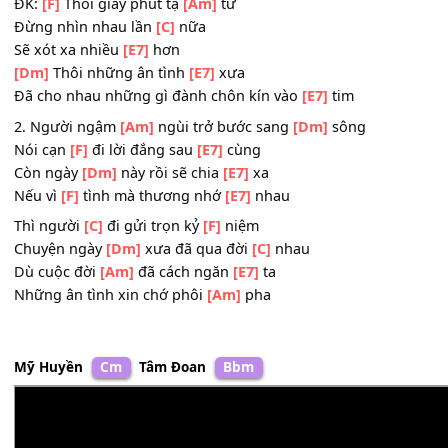
Lần từ
[Dm]
ly đã đau lời
[C]
nói
Giọt lệ
[Am]
sầu em khóc đêm
[E7]
nay
Đắng cay làm anh khóc đêm
[Am]
mai
ĐK:
[F]
Thôi giây phút tạ
[Am]
từ
Đừng nhìn nhau lần
[C]
nữa
Sẽ xót xa nhiều
[E7]
hơn
[Dm]
Thôi những ân tình
[E7]
xưa
Đã cho nhau những gì đành chôn kín vào
[E7]
tim
2. Người ngậm
[Am]
ngùi trở bước sang
[Dm]
sông
Nói cạn
[F]
đi lời đắng sau
[E7]
cùng
Còn ngày
[Dm]
này rồi sẽ chia
[E7]
xa
Nếu vì
[F]
tình mà thương nhớ
[E7]
nhau
Thì người
[C]
đi gửi trọn kỷ
[F]
niệm
Chuyện ngày
[Dm]
xưa đã qua đời
[C]
nhau
Dù cuộc đời
[Am]
đã cách ngăn
[E7]
ta
Những ân tình xin chớ phôi
[Am]
pha