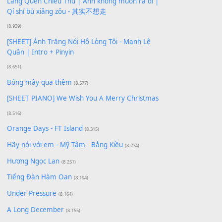
Phép Màu (OST Đàn Cá Gỗ)
(15.618)
[SHEET PIANO] Happy Birthday
(13.920)
Giá Như - Soobin Hoàng Sơn
(11.359)
Có Em Đời Bỗng Vui
(9.744)
Cơn Mơ Băng Giá
(9.103)
Chờ một tiếng yêu
(8.991)
Lãng Quên Chiều Thu | Anh không muốn ra đi |
Qí shí bù xiǎng zǒu - 其实不想走
(8.929)
[SHEET] Ánh Trăng Nói Hộ Lòng Tôi - Mạnh Lệ
Quân | Intro + Pinyin
(8.651)
Bóng mây qua thềm
(8.577)