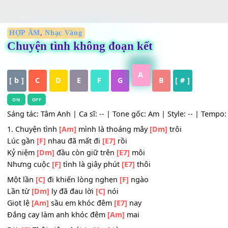
HỢP ÂM
,
Nhạc Vàng
Chuyện tình không đoạn kết
A
[ b ]
C
D
E
F
G
B
[ # ]
ON
OFF
Sáng tác: Tâm Anh | Ca sĩ: -- | Tone gốc: Am | Style: -- | 
1. Chuyện tình
[Am]
mình là thoáng mây
[Dm]
trôi
Lúc gần
[F]
nhau đã mất đi
[E7]
rồi
Kỷ niệm
[Dm]
đầu còn giữ trên
[E7]
môi
Nhưng cuộc
[F]
tình là giây phút
[E7]
thôi
Một lần
[C]
đi khiến lòng nghẹn
[F]
ngào