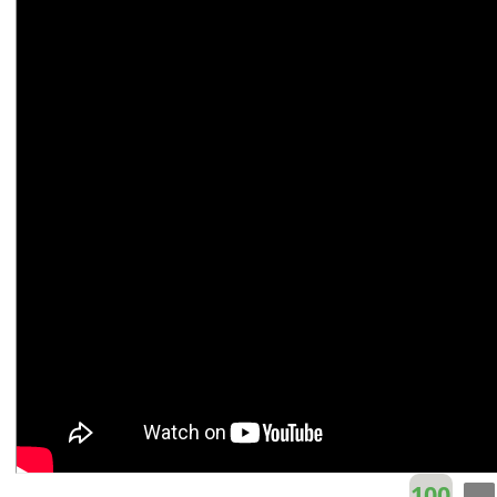
Mỹ Huyền
Cm
Tâm Đoan
Bbm