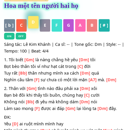
HỢP ÂM
,
Nhạc Vàng
Hoa một tên người hai họ
D
[ b ]
C
E
F
G
A
B
[ # ]
ON
OFF
Sáng tác: Lê Kim Khánh | Ca sĩ: -- | Tone gốc: Dm | Style: 
Tempo: 100 | Beat: 4/4
1. Tôi biết
[Gm]
là nàng chẳng hề yêu
[Dm]
tôi
Bọt bèo thân tôi ví như hạt cát trong
[C]
đời
Tuy rất
[Bb]
thân nhưng mình xa cách
[Dm]
quá
Nghìn câu tâm
[F]
sự chưa có một lời mặn
[A7]
mà.
[Dm]
2. Thân với
[Gm]
tình nào đâu phải xa
[Dm]
xôi
Bạn bè đôi khi thấy tôi buồn, chúng hay
[C]
cười
Không nói
[Bb]
đi yêu mà không dám
[Dm]
nói