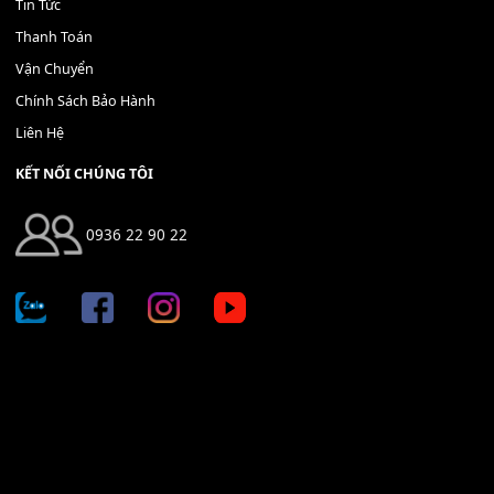
Bộ Nút Đệm Đàn Piano CASIO PX - Giá tốt nhất - Sửa tại n
400,000
₫
THÊM VÀO GIỎ HÀNG
Địa chỉ: 666/5A Đường Ba Tháng Hai, P.14, Q.10, TP HCM
Hotline: 0936 22 90 22
mitumi.vn@gmail.com