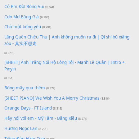
Bạn phải
đăng nhập
để gửi bình luận.
Xem nhiều nhất
Buông bỏ sự phụ thuộc nơi anh (Pinyin)
(18.942)
Phép Màu (OST Đàn Cá Gỗ)
(15.618)
[SHEET PIANO] Happy Birthday
(13.920)
Giá Như - Soobin Hoàng Sơn
(11.359)
Có Em Đời Bỗng Vui
(9.744)
Cơn Mơ Băng Giá
(9.103)
Chờ một tiếng yêu
(8.991)
Lãng Quên Chiều Thu | Anh không muốn ra đi | Qí shí bù xiǎ
zǒu - 其实不想走
(8.929)