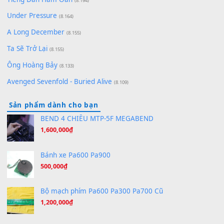
[SHEET] Ánh Trăng Nói Hộ Lòng Tôi - Mạnh Lệ Quân | Intro +
Pinyin
(8.651)
Bóng mây qua thềm
(8.577)
[SHEET PIANO] We Wish You A Merry Christmas
(8.516)
Orange Days - FT Island
(8.315)
Hãy nói với em - Mỹ Tâm - Bằng Kiều
(8.274)
Hương Ngọc Lan
(8.251)
Tiếng Đàn Hàm Oan
(8.194)
Under Pressure
(8.164)
A Long December
(8.155)
Ta Sẽ Trở Lại
(8.155)
Ông Hoàng Bảy
(8.133)