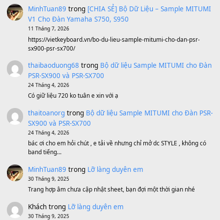
Avenged Sevenfold - Buried Alive
(8.109)
Sản phẩm dành cho bạn
BEND 4 CHIỀU MTP-5F MEGABEND
1,600,000
₫
Bánh xe Pa600 Pa900
500,000
₫
Bộ mạch phím Pa600 Pa300 Pa700 Cũ
1,200,000
₫
MinhTuan89
trong
[CHIA SẺ] Bộ Dữ Liệu – Sample MI
V1 Cho Đàn Yamaha S750, S950
11 Tháng 7, 2026
https://vietkeyboard.vn/bo-du-lieu-sample-mitumi-cho-dan-psr