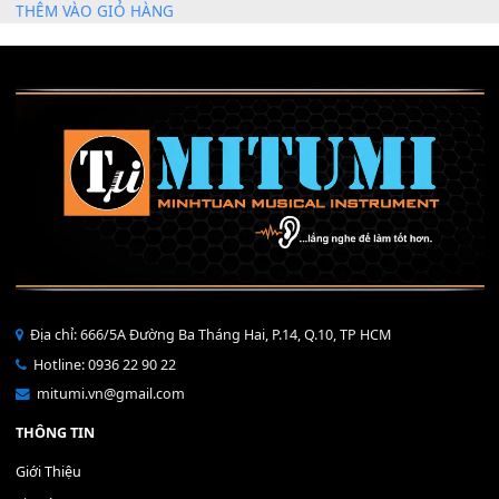
Mỡ tra phím đàn Piano Organ
40,000
₫
THÊM VÀO GIỎ HÀNG