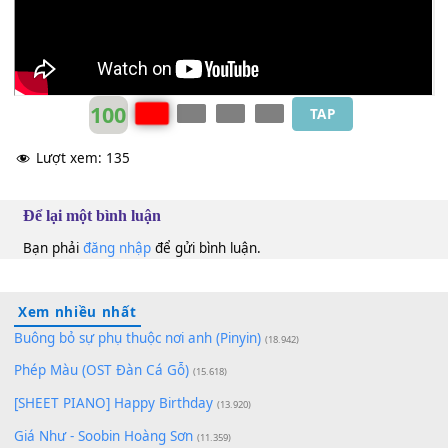
Giao Linh (trước 75)
Ebm
100
TAP
Lượt xem:
135
Để lại một bình luận