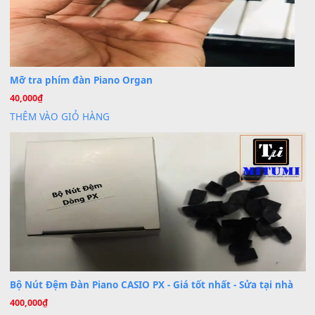
BÀI MỚI VIẾT
Dịch vụ cho thuê âm thanh tiệc gia đình, ban nhạc, ca s
20
Th7
Cài đặt dữ liệu cho đàn PSR-SX900 PSR-SX920 tại MIT
20
Th7
Dịch Vụ Cài Đặt Sample Đàn Organ Yamaha Tận Nhà 
07
Th7
Nâng Tầm Âm Thanh Cho Cây Đàn Của Bạn
Khóa Học Hướng Dẫn Sử Dụng Đàn Organ/Keyboard
26
Th6
Chuyên Sâu TPHCM | MITUMI
Cài đặt dữ liệu sample cho đàn Yamaha PSR-S750 S95
26
Th6