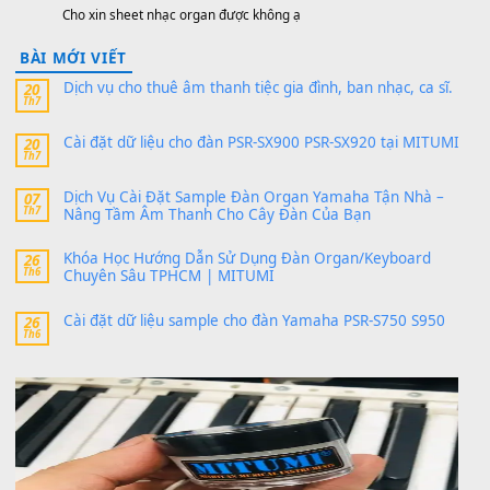
sx900-psr-sx700/
thaibaoduong68
trong
Bộ dữ liệu Sample MITUMI cho
PSR-SX900 và PSR-SX700
24 Tháng 4, 2026
Có giữ liệu 720 ko tuân e xin với ạ
thaitoanorg
trong
Bộ dữ liệu Sample MITUMI cho Đàn
SX900 và PSR-SX700
24 Tháng 4, 2026
bác ơi cho em hỏi chút , e tải về nhưng chỉ mở dc STYLE , khôn
band tiếng…
MinhTuan89
trong
Lỡ làng duyên em
30 Tháng 9, 2025
Trang hợp âm chưa cập nhật sheet, bạn đợi một thời gian nhé
Khách
trong
Lỡ làng duyên em
30 Tháng 9, 2025
Cho xin sheet nhạc organ được không ạ