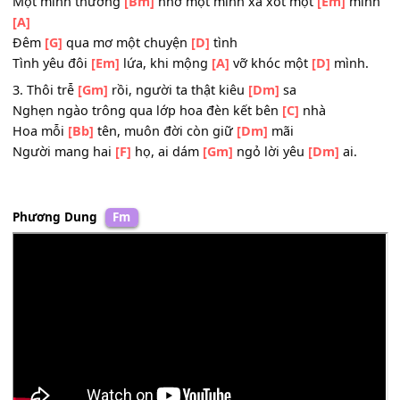
Làm sao mong
[F]
được ai đáp
[Gm]
lại lòng ta
[Dm]
đây.
ĐK:
Yêu
[D]
ai ruột mình mình hay
Một mình thương
[Bm]
nhớ một mình xa xót một
[Em]
m
[A]
Đêm
[G]
qua mơ một chuyện
[D]
tình
Tình yêu đôi
[Em]
lứa, khi mộng
[A]
vỡ khóc một
[D]
mìn
3. Thôi trễ
[Gm]
rồi, người ta thật kiêu
[Dm]
sa
Nghẹn ngào trông qua lớp hoa đèn kết bên
[C]
nhà
Hoa mỗi
[Bb]
tên, muôn đời còn giữ
[Dm]
mãi
Người mang hai
[F]
họ, ai dám
[Gm]
ngỏ lời yêu
[Dm]
ai.
Phương Dung
Fm