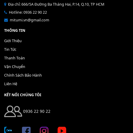
Bộ Nút Đệm Đàn Piano CASIO PX - Giá tốt nhất - Sửa tại n
400,000
₫
THÊM VÀO GIỎ HÀNG