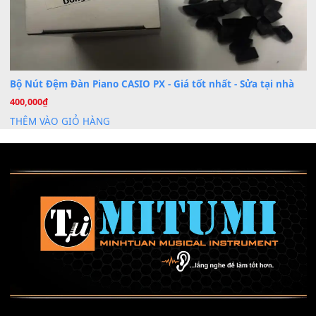
Mỡ tra phím đàn Piano Organ
40,000
₫
THÊM VÀO GIỎ HÀNG