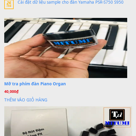
Khách
trong
Lỡ làng duyên em
30 Tháng 9, 2025
Cho xin sheet nhạc organ được không ạ
BÀI MỚI VIẾT
Dịch vụ cho thuê âm thanh tiệc gia đình, ban nhạc, ca s
20
Th7
Cài đặt dữ liệu cho đàn PSR-SX900 PSR-SX920 tại MIT
20
Th7
Dịch Vụ Cài Đặt Sample Đàn Organ Yamaha Tận Nhà 
07
Th7
Nâng Tầm Âm Thanh Cho Cây Đàn Của Bạn
Khóa Học Hướng Dẫn Sử Dụng Đàn Organ/Keyboard
26
Th6
Chuyên Sâu TPHCM | MITUMI
Cài đặt dữ liệu sample cho đàn Yamaha PSR-S750 S95
26
Th6