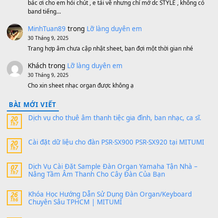
MinhTuan89
trong
[CHIA SẺ] Bộ Dữ Liệu – Sample MI
V1 Cho Đàn Yamaha S750, S950
11 Tháng 7, 2026
https://vietkeyboard.vn/bo-du-lieu-sample-mitumi-cho-dan-psr
sx900-psr-sx700/
thaibaoduong68
trong
Bộ dữ liệu Sample MITUMI cho
PSR-SX900 và PSR-SX700
24 Tháng 4, 2026
Có giữ liệu 720 ko tuân e xin với ạ
thaitoanorg
trong
Bộ dữ liệu Sample MITUMI cho Đàn
SX900 và PSR-SX700
24 Tháng 4, 2026
bác ơi cho em hỏi chút , e tải về nhưng chỉ mở dc STYLE , khôn
band tiếng…
MinhTuan89
trong
Lỡ làng duyên em
30 Tháng 9, 2025
Trang hợp âm chưa cập nhật sheet, bạn đợi một thời gian nhé