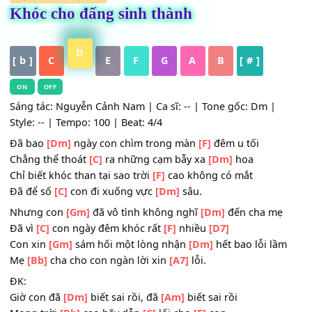
HỢP ÂM
,
Nhạc Trẻ
Khóc cho đấng sinh thành
D
[ b ]
C
E
F
G
A
B
[ # ]
ON
OFF
Sáng tác: Nguyễn Cảnh Nam | Ca sĩ: -- | Tone gốc: Dm |
Style: -- | Tempo: 100 | Beat: 4/4
Đã bao
[Dm]
ngày con chìm trong màn
[F]
đêm u tối
Chẳng thể thoát
[C]
ra những cạm bẫy xa
[Dm]
hoa
Chỉ biết khóc than tại sao trời
[F]
cao không có mắt
Đã để số
[C]
con đi xuống vực
[Dm]
sâu.
Nhưng con
[Gm]
đã vô tình không nghĩ
[Dm]
đến cha m
Đã vì
[C]
con ngày đêm khóc rất
[F]
nhiều
[D7]
Con xin
[Gm]
sám hối một lòng nhận
[Dm]
hết bao lỗi l