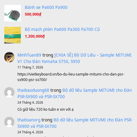
A Long December
(8.155)
Ta Sẽ Trở Lại
(8.155)
Ông Hoàng Bảy
(8.133)
Avenged Sevenfold - Buried Alive
(8.109)
Sản phẩm dành cho bạn
BEND 4 CHIỀU MTP-5F MEGABEND
1,600,000
₫
Bánh xe Pa600 Pa900
500,000
₫
Bộ mạch phím Pa600 Pa300 Pa700 Cũ
1,200,000
₫