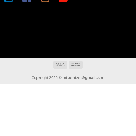
Địa chỉ: 666/5A Đường Ba Tháng Hai, P.14, Q.10, TP HCM
Hotline: 0936 22 90 22
mitumi.vn@gmail.com
THÔNG TIN
Giới Thiệu
Tin Tức
Thanh Toán
Vận Chuyển
Chính Sách Bảo Hành
Liên Hệ
KẾT NỐI CHÚNG TÔI
0936 22 90 22