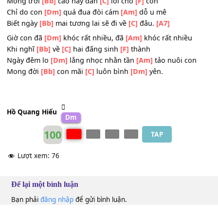
Mẹ
[Bb]
cha cho con ngàn lời xin
[A7]
lỗi.
ĐK:
Giờ con đã
[Dm]
biết sai rồi, đã
[Am]
biết sai rồi
Mong trời
[Bb]
cao hãy dẫn
[C]
lối cho
[F]
con
Chỉ do con
[Dm]
quá đua đòi cám
[Am]
dỗ u mê
Biết ngày
[Bb]
mai tương lai sẽ đi về
[C]
đâu.
[A7]
Giờ con đã
[Dm]
khóc rất nhiều, đã
[Am]
khóc rất nhiều
Khi nghĩ
[Bb]
về
[C]
hai đấng sinh
[F]
thành
Ngày đêm lo
[Dm]
lắng nhọc nhằn tần
[Am]
tảo nuôi co
Mong đời
[Bb]
con mãi
[C]
luôn bình
[Dm]
yên.
Hồ Quang Hiếu
Dm
100
TAP