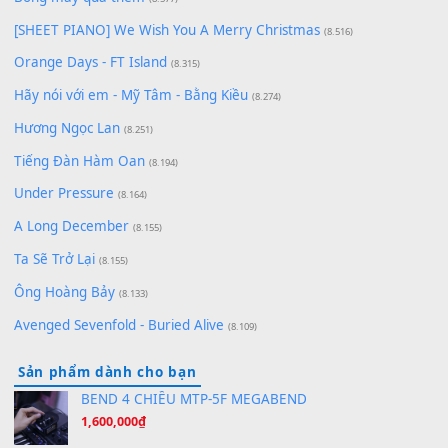
Lãng Quên Chiều Thu | Anh không muốn ra đi | Qí shí bù xiǎ
zǒu - 其实不想走
(8.929)
[SHEET] Ánh Trăng Nói Hộ Lòng Tôi - Mạnh Lệ Quân | Intro +
Pinyin
(8.651)
Bóng mây qua thềm
(8.577)
[SHEET PIANO] We Wish You A Merry Christmas
(8.516)
Orange Days - FT Island
(8.315)
Hãy nói với em - Mỹ Tâm - Bằng Kiều
(8.274)
Hương Ngọc Lan
(8.251)
Tiếng Đàn Hàm Oan
(8.194)
Under Pressure
(8.164)