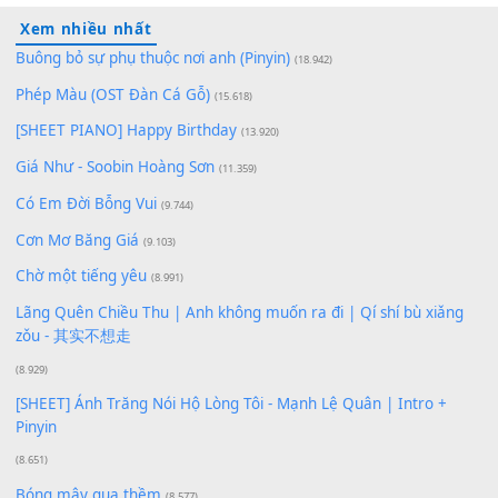
Lượt xem:
76
Để lại một bình luận
Bạn phải
đăng nhập
để gửi bình luận.
Xem nhiều nhất
Buông bỏ sự phụ thuộc nơi anh (Pinyin)
(18.942)
Phép Màu (OST Đàn Cá Gỗ)
(15.618)
[SHEET PIANO] Happy Birthday
(13.920)
Giá Như - Soobin Hoàng Sơn
(11.359)
Có Em Đời Bỗng Vui
(9.744)
Cơn Mơ Băng Giá
(9.103)
Chờ một tiếng yêu
(8.991)