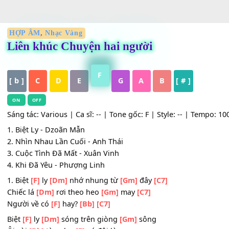
HỢP ÂM
,
Nhạc Vàng
Liên khúc Chuyện hai người
F
[ b ]
C
D
E
G
A
B
[ # ]
ON
OFF
Sáng tác: Various | Ca sĩ: -- | Tone gốc: F | Style: -- | Te
1. Biệt Ly - Dzoãn Mẫn
2. Nhìn Nhau Lần Cuối - Anh Thái
3. Cuộc Tình Đã Mất - Xuân Vinh
4. Khi Đã Yêu - Phượng Linh
1. Biệt
[F]
ly
[Dm]
nhớ nhung từ
[Gm]
đây
[C7]