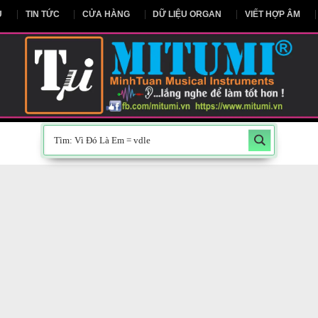
NG CHỦ
TIN TỨC
CỬA HÀNG
DỮ LIỆU ORGAN
V