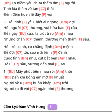
Cuộc tình
[Bb]
như, cút bắt bên
[Am]
nhau
Để u
[C7]
sầu, vương đến mai
[F]
sau
4. Khi đã yêu thì mơ mộng
[F]
nhiều
[Bb]
Mơ ngày mai pháo nhuộm đường
[Am]
vui
[Bb]
Mơ vành môi thơm ngát hương
[F]
đời
Tình kia phong kín mây
[Gm]
trời
Nhưng yêu riêng một người
[C7]
thôi
Khi đã yêu thì lo sợ
[F]
nhiều
[Bb]
Lo chiều thu nắng nhạt màu
[Am]
tươi
[Bb]
Lo niềm yêu chưa thấm tim
[F]
người
Tình kia thêm vỡ tan
[C7]
thôi
Đêm đêm hoen lệ đầy
[F]
vơi
3. Hỏi tình
[F]
yêu, biết ai ngóng
[Dm]
đợi
Hỏi người
[C7]
thương, vui hứa bao
[F]
câu
Để ngày
[Bb]
xưa, ta trót trao
[Am]
nhau
Những chân
[C7]
thành, thương mến thâm
[F]
sâu.