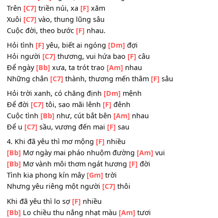
Tình ngày
[Bb]
xưa, gió cuốn lâng
[Am]
lâng
Thương những
[C7]
chiều, nắng đến bâng
[F]
khuâng.
Một hạt sương, thoáng rơi trong
[Dm]
hồn
Rồi ban
[C7]
mai, chim hót bên
[F]
sông
Một ngày
[Bb]
qua, thôi thế cũng
[Am]
xong
Kiếp lưu
[C7]
đầy, còn ai ngóng
[F]
trông
Tâm hồn
[Bb]
người, như suối vắng
Trên
[C7]
triền núi, xa
[F]
xăm
Xuôi
[C7]
vào, thung lũng sâu
Cuộc đời, theo bước
[F]
nhau.
Hỏi tình
[F]
yêu, biết ai ngóng
[Dm]
đợi
Hỏi người
[C7]
thương, vui hứa bao
[F]
câu
Để ngày
[Bb]
xưa, ta trót trao
[Am]
nhau
Những chân
[C7]
thành, thương mến thâm
[F]
sâu
Hỏi trời xanh, có chăng định
[Dm]
mệnh
Để đời
[C7]
tôi, sao mãi lênh
[F]
đênh