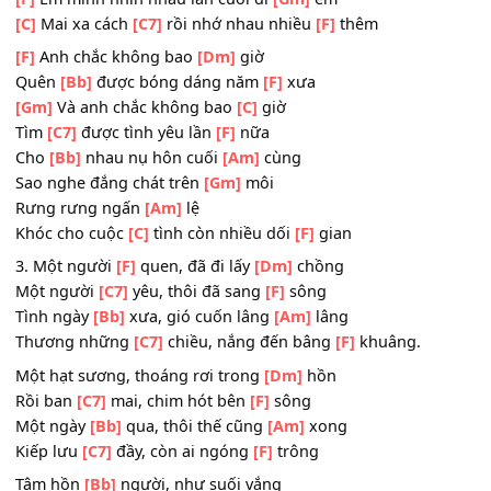
[Am]
Em anh xin em kỷ niệm ngày
[Dm]
xưa
Dù hun hút tựa như giấc
[Gm]
mơ
Đừng bôi
[C]
xóa đừng quên nhé
[F]
em
[C7]
[F]
Thôi mình nhìn nhau lần cuối đi
[Gm]
em
[C]
Mai xa cách rồi chừng nào thấy
[F]
nhau
[C7]
[F]
Em mình nhìn nhau lần cuối đi
[Gm]
em
[C]
Mai xa cách
[C7]
rồi nhớ nhau nhiều
[F]
thêm
[F]
Anh chắc không bao
[Dm]
giờ
Quên
[Bb]
được bóng dáng năm
[F]
xưa
[Gm]
Và anh chắc không bao
[C]
giờ
Tìm
[C7]
được tình yêu lần
[F]
nữa
Cho
[Bb]
nhau nụ hôn cuối
[Am]
cùng
Sao nghe đắng chát trên
[Gm]
môi
Rưng rưng ngấn
[Am]
lệ
Khóc cho cuộc
[C]
tình còn nhiều dối
[F]
gian
3. Một người
[F]
quen, đã đi lấy
[Dm]
chồng
Một người
[C7]
yêu, thôi đã sang
[F]
sông