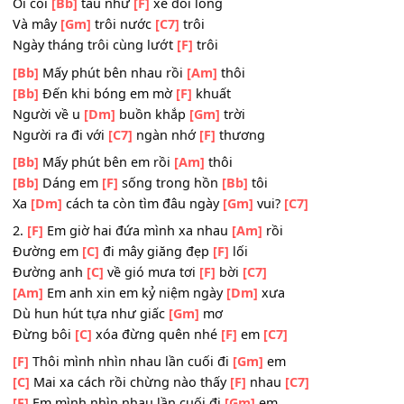
Chiếc lá
[Dm]
rơi theo heo
[Gm]
may
[C7]
Người về có
[F]
hay?
[Bb]
[C7]
Biệt
[F]
ly
[Dm]
sóng trên giòng
[Gm]
sông
Ôi còi
[Bb]
tàu như
[F]
xé đôi lòng
Và mây
[Gm]
trôi nước
[C7]
trôi
Ngày tháng trôi cùng lướt
[F]
trôi
[Bb]
Mấy phút bên nhau rồi
[Am]
thôi
[Bb]
Đến khi bóng em mờ
[F]
khuất
Người về u
[Dm]
buồn khắp
[Gm]
trời
Người ra đi với
[C7]
ngàn nhớ
[F]
thương
[Bb]
Mấy phút bên em rồi
[Am]
thôi
[Bb]
Dáng em
[F]
sống trong hồn
[Bb]
tôi
Xa
[Dm]
cách ta còn tìm đâu ngày
[Gm]
vui?
[C7]
2.
[F]
Em giờ hai đứa mình xa nhau
[Am]
rồi
Đường em
[C]
đi mây giăng đẹp
[F]
lối
Đường anh
[C]
về gió mưa tơi
[F]
bời
[C7]