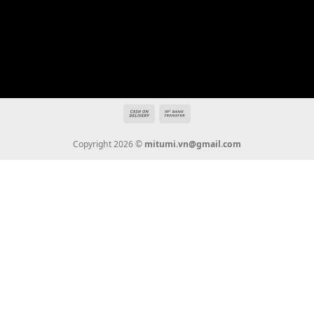
THÔNG TIN
Giới Thiệu
Tin Tức
Thanh Toán
Vận Chuyển
Chính Sách Bảo Hành
Liên Hệ
KẾT NỐI CHÚNG TÔI
0936 22 90 22