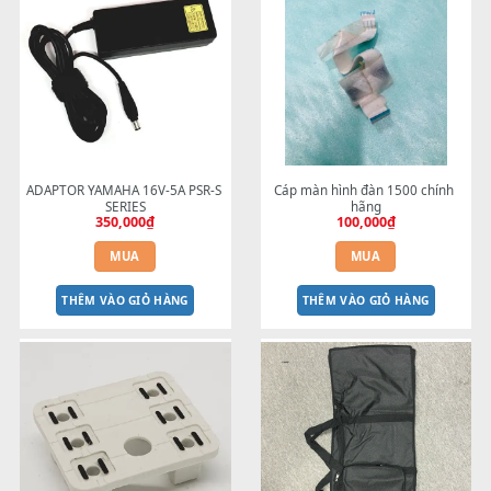
Nút One touch setting (OTS) 
BEND 4 CHIỀU MTP-5F US
S710/S910 (cũ)
dành cho MODX Pa5X Pa10
300,000
₫
Pa700 Pa600 đời mới
1,800,000
₫
MUA
MUA
THÊM VÀO GIỎ HÀNG
THÊM VÀO GIỎ HÀNG
ADAPTOR YAMAHA 16V-5A PSR-S 
Cáp màn hình đàn 1500 chí