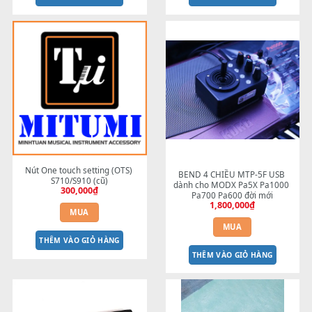
BAO DA MITUMI - ĐÀN YAMAHA 
Adaptor PA-300C Yamaha 16V
PSR-S SERIES
CHÍNH HÃNG
700,000
₫
1,200,000
₫
MUA
MUA
THÊM VÀO GIỎ HÀNG
THÊM VÀO GIỎ HÀNG