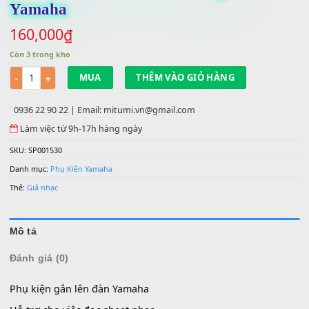
Giá Để Sách Gắn Vào Đàn Organ
Yamaha
160,000
₫
Còn 3 trong kho
Số lượng
MUA
THÊM VÀO GIỎ HÀNG
0936 22 90 22 | Email: mitumi.vn@gmail.com
Làm việc từ 9h-17h hàng ngày
SKU:
SP001530
Danh mục:
Phụ Kiện Yamaha
Thẻ:
Giá nhạc