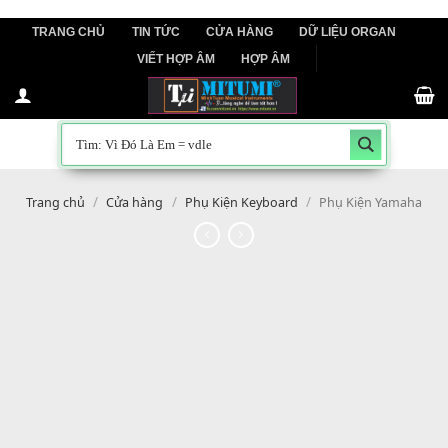
Skip
TRANG CHỦ
TIN TỨC
CỬA HÀNG
DỮ LIỆU ORGAN
to
VIẾT HỢP ÂM
HỢP ÂM
content
/
/
/
Trang chủ
Cửa hàng
Phụ Kiện Keyboard
Phụ Kiện Yam