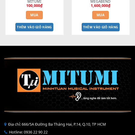
MUA
MUA
THÊM VÀO GIỎ HÀNG
THÊM VÀO GIỎ HÀNG
Dây nguồn 16V đầu cong - 
BEND 4 CHIỀU MTP-5F 
MITUMI
MEGABEND
100,000
₫
1,600,000
₫
MUA
MUA