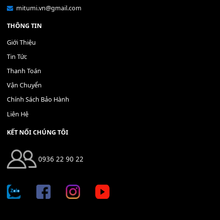
THÊM VÀO GIỎ HÀNG
THÊM VÀO GIỎ HÀNG
Địa chỉ: 666/5A Đường Ba Tháng Hai, P.14, Q.10, TP HCM
Hotline: 0936 22 90 22
mitumi.vn@gmail.com