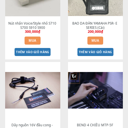
SERIES
hãng
350,000
₫
100,000
₫
MUA
MUA
THÊM VÀO GIỎ HÀNG
THÊM VÀO GIỎ HÀNG
Nút nhấn Voice/Style nhỏ S710 
BAO DA ĐÀN YAMAHA PSR- 
S700 S910 S900
SERIES (Cái)
300,000
₫
200,000
₫