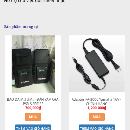
Mô tả
Đánh giá (0)
Phụ kiện gắn lên đàn Yamaha
Hỗ trợ cho việc đọc sheet nhạc
Sản phẩm tương tự