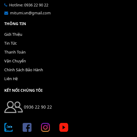
THÊM VÀO GIỎ HÀNG
THÊM VÀO GIỎ HÀNG
Địa chỉ: 666/5A Đường Ba Tháng Hai, P.14, Q.10, TP HCM
Hotline: 0936 22 90 22
mitumi.vn@gmail.com