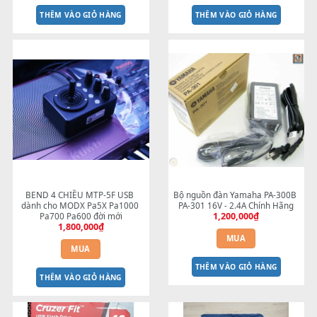
ADAPTOR YAMAHA 16V-5A PSR-S 
Dây nguồn 16V đầu cong -
SERIES
MITUMI
350,000
₫
100,000
₫
MUA
MUA
THÊM VÀO GIỎ HÀNG
THÊM VÀO GIỎ HÀNG