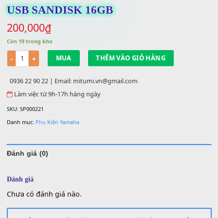
USB SANDISK 16GB
200,000
₫
Còn 19 trong kho
Số lượng
MUA
THÊM VÀO GIỎ HÀNG
0936 22 90 22 | Email: mitumi.vn@gmail.com
Làm việc từ 9h-17h hàng ngày
SKU:
SP000221
Danh mục:
Phụ Kiện Yamaha