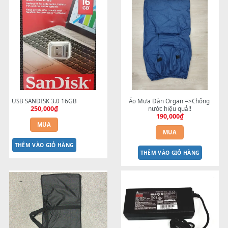
BEND 4 CHIỀU MTP-5F USB 
Bộ nguồn đàn Yamaha PA-30
dành cho MODX Pa5X Pa1000 
PA-301 16V - 2.4A Chính H
1,200,000
₫
Pa700 Pa600 đời mới
1,800,000
₫
MUA
MUA
THÊM VÀO GIỎ HÀNG
THÊM VÀO GIỎ HÀNG