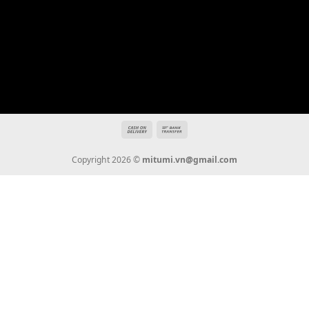
THÔNG TIN
Giới Thiệu
Tin Tức
Thanh Toán
Vận Chuyển
Chính Sách Bảo Hành
Liên Hệ
KẾT NỐI CHÚNG TÔI
0936 22 90 22