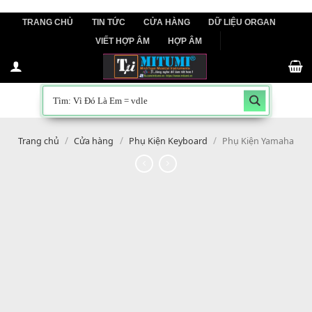
Skip
TRANG CHỦ
TIN TỨC
CỬA HÀNG
DỮ LIỆU ORGAN
to
VIẾT HỢP ÂM
HỢP ÂM
content
/
/
/
Trang chủ
Cửa hàng
Phụ Kiện Keyboard
Phụ Kiện Yam