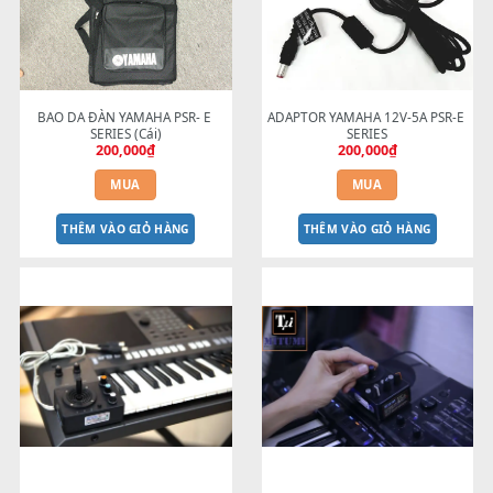
USB SANDISK 3.0 16GB
Áo Mưa Đàn Organ =>Chốn
250,000
₫
nước hiệu quả!!
190,000
₫
MUA
MUA
THÊM VÀO GIỎ HÀNG
THÊM VÀO GIỎ HÀNG
BAO DA ĐÀN YAMAHA PSR- E 
ADAPTOR YAMAHA 12V-5A PS
SERIES (Cái)
SERIES