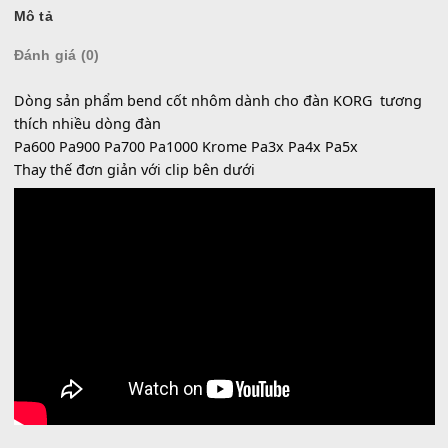
0936 22 90 22 | Email: mitumi.vn@gmail.com
Làm việc từ 9h-17h hàng ngày
SKU:
SP000186
Danh mục:
Linh Kiện Korg
Mô tả
Đánh giá (0)
Dòng sản phẩm bend cốt nhôm dành cho đàn KORG tư
thích nhiều dòng đàn
Pa600 Pa900 Pa700 Pa1000 Krome Pa3x Pa4x Pa5x
Thay thế đơn giản với clip bên dưới