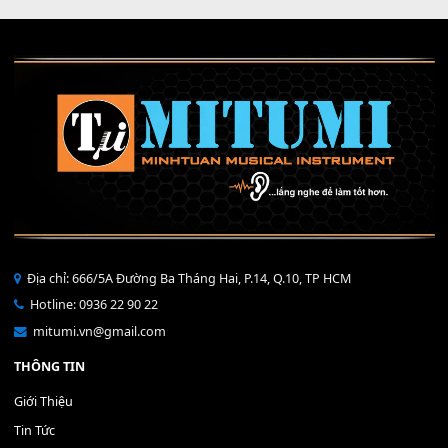
Nút TRANSPOSE KORG PA600
Cao Su Phím Korg
90,000
₫
450,000
₫
MUA
MUA
THÊM VÀO GIỎ HÀNG
THÊM VÀO GIỎ HÀNG