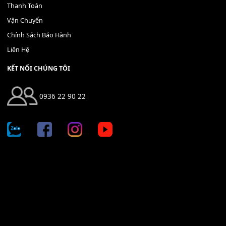
Địa chỉ: 666/5A Đường Ba Tháng Hai, P.14, Q.10, TP HCM
Hotline: 0936 22 90 22
mitumi.vn@gmail.com
THÔNG TIN
Giới Thiệu
Tin Tức