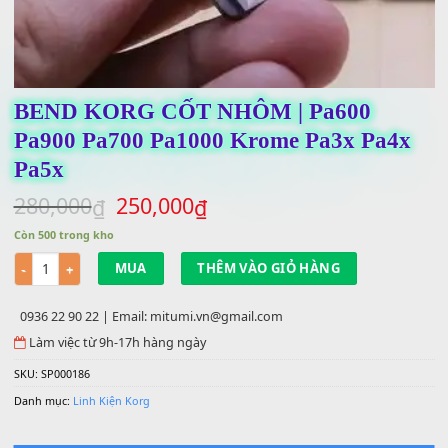
BEND KORG CỐT NHÔM | Pa600
Pa900 Pa700 Pa1000 Krome Pa3x Pa4
Pa5x
Giá
Giá
280,000
250,000
₫
₫
gốc
hiện
Còn 500 trong kho
là:
tại
Số lượng
280,000₫.
là:
MUA
THÊM VÀO GIỎ HÀNG
250,000₫.