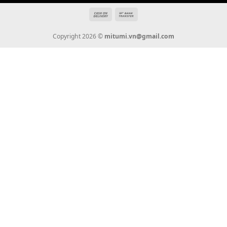
Thanh Toán
Vận Chuyển
Chính Sách Bảo Hành
Liên Hệ
KẾT NỐI CHÚNG TÔI
0936 22 90 22