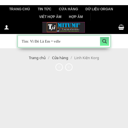
Skip
TRANG CHỦ
TIN TỨC
CỬA HÀNG
DỮ LIỆU ORGAN
to
VIẾT HỢP ÂM
HỢP ÂM
content
/
/
Trang chủ
Cửa hàng
Linh Kiện Korg