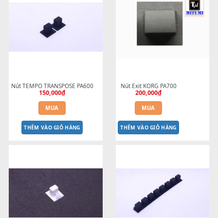
Nút Fill PA600 - KHÔNG ĐÈN - 
Nút SYNC STOP Cho Đàn KO
MÀU TRẮNG
PA | Giống Đàn YAMAHA
260,000
₫
300,000
₫
MUA
MUA
THÊM VÀO GIỎ HÀNG
THÊM VÀO GIỎ HÀNG
Nút TEMPO TRANSPOSE PA600
Nút Exit KORG PA700