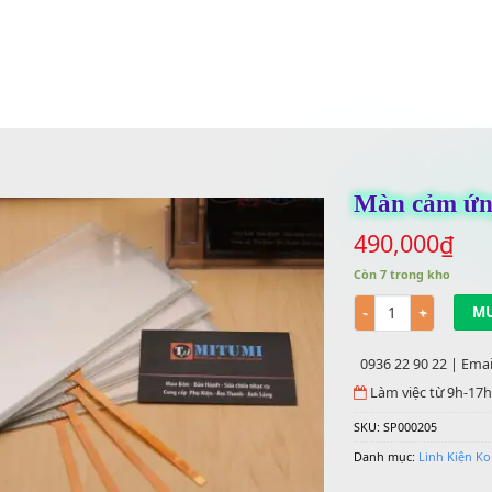
Mà
490
Còn 7 
Số lư
0936 
Làm