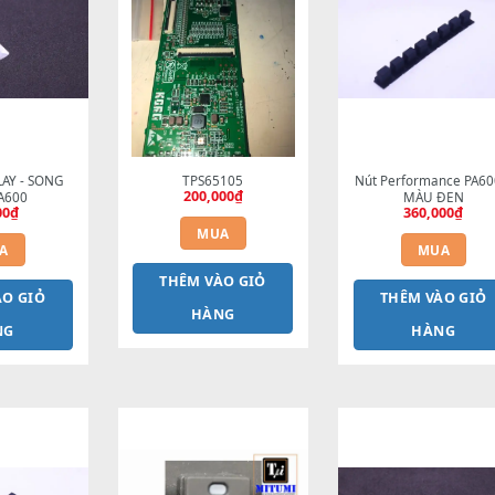
m tương tự
STYLE PLAY - SONG 
TPS65105
Nút Pe
200,000
₫
PLAY PA600
90,000
₫
MUA
MUA
THÊM VÀO GIỎ