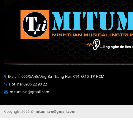
150,000
₫
T
CÁP MKL-EMKS2
90,000
₫