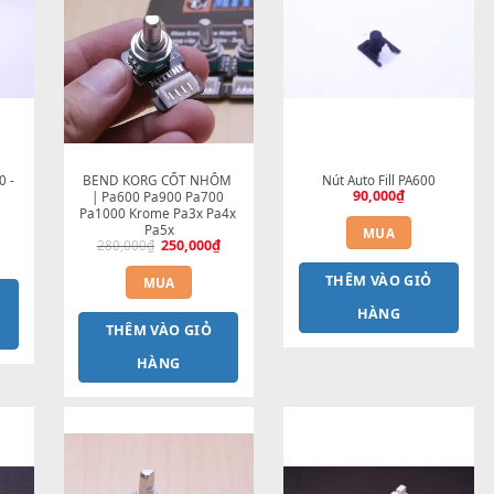
-11%
rformance PA600 - 
BEND KORG CỐT NHÔM 
Nút
MÀU ĐEN
| Pa600 Pa900 Pa700 
360,000
₫
Pa1000 Krome Pa3x Pa4x 
Pa5x
Giá
Giá
280,000
₫
250,000
₫
MUA
gốc
hiện
là:
tại
TH
MUA
280,000₫.
là: