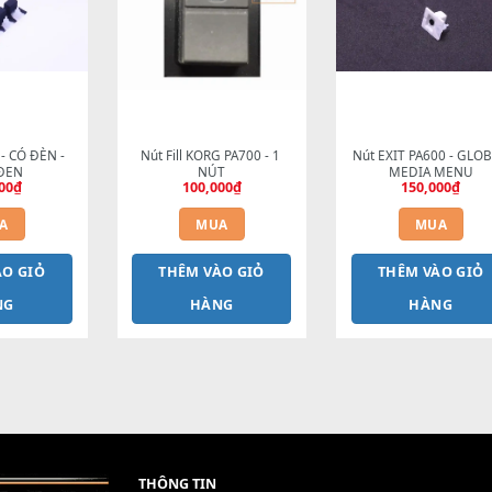
HÊM VÀO GIỎ
T
HÀNG
HÀNG
ill PA600 - CÓ ĐÈN - 
Nút Fill KORG PA700 - 1 
Nút EX
MÀU ĐEN
NÚT
290,000
₫
100,000
₫
MUA
MUA