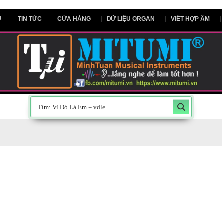
NG CHỦ
TIN TỨC
CỬA HÀNG
DỮ LIỆU ORGAN
V