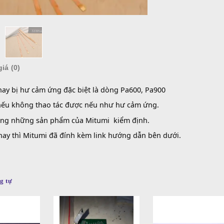
SKU:
S
Danh 
Đánh giá (0)
g rất hay bị hư cảm ứng đặc biệt là dòng Pa600, Pa900
t tiện nếu không thao tác được nếu như hư cảm ứng.
một trong những sản phẩm của Mitumi kiểm định.
 cách thay thì Mitumi đã đính kèm link hướng dẫn bên dưới