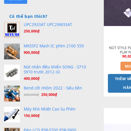
Sản phẩ
Bạn cần loại sheet nào?
Có thể bạn thích?
UPC2933AT UPC29M33AT
250,000
₫
MKS5F2 Mạch IC phím 2100 550
NÚT 
900,000
₫
Nút nhấn điều khiển SONG - S710
S910 trước 2012 cũ
400,000
₫