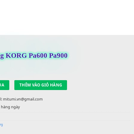
n cảm ứng KORG Pa600 Pa900
,000
₫
trong kho
ợng
MUA
THÊM VÀO GIỎ HÀNG
22 90 22 | Email: mitumi.vn@gmail.com
 việc từ 9h-17h hàng ngày