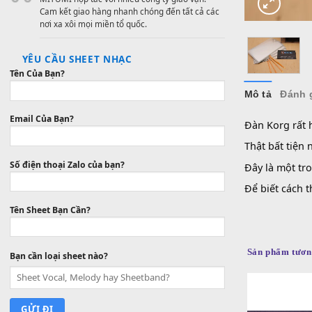
Mua hàng với giá vô cùng cạnh tranh, tiết kiệm
thời gian và chi phí.
VẬN CHUYỂN CHUYÊN NGHIỆP
MITUMI hợp tác với nhiều công ty giao vận.
Cam kết giao hàng nhanh chóng đến tất cả các
nơi xa xôi mọi miền tổ quốc.
YÊU CẦU SHEET NHẠC
Tên Của Bạn?
Mô tả
Email Của Bạn?
Đàn Kor
Thật bấ
Số điện thoại Zalo của bạn?
Đây là 
Để biết
Tên Sheet Bạn Cần?