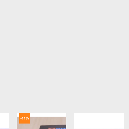
P000205
mục:
Linh Kiện Korg
.