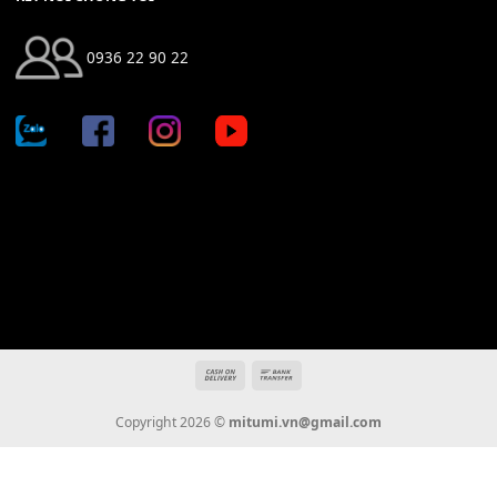
Địa chỉ: 666/5A Đường Ba Tháng Hai, P.14, Q.10, TP HCM
Hotline: 0936 22 90 22
mitumi.vn@gmail.com
THÔNG TIN
Giới Thiệu
Tin Tức
Thanh Toán
Vận Chuyển
Chính Sách Bảo Hành
Liên Hệ
KẾT NỐI CHÚNG TÔI