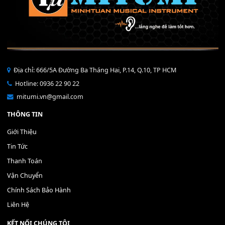
Mạch LANL S900 S910
Phím Nhựa YAMAHA PSR-S C
50,000
₫
300,000
₫
MUA
MUA
THÊM VÀO GIỎ HÀNG
THÊM VÀO GIỎ HÀNG