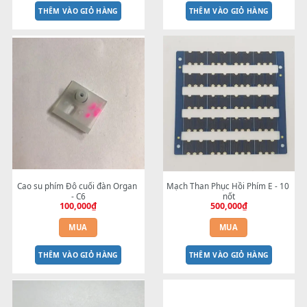
Cáp màn hình S770--->S975 - 
Nút nhấn bên Trái - Phải m
25cm
hình S700 - S910
100,000
₫
350,000
₫
MUA
MUA
THÊM VÀO GIỎ HÀNG
THÊM VÀO GIỎ HÀNG