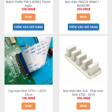
MẠCH PHÍM PSR-S SERIES Thanh 
Nút nhấn FREEZE BANK + -
ngắn
MEMORY
550,000
₫
250,000
₫
MUA
MUA
THÊM VÀO GIỎ HÀNG
THÊM VÀO GIỎ HÀNG