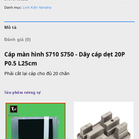
Số lượng
MUA
THÊM VÀO GIỎ HÀNG
0936 22 90 22 | Email: mitumi.vn@gmail.com
Làm việc từ 9h-17h hàng ngày
SKU:
SP000262
Danh mục:
Linh Kiện Yamaha
Mô tả
Đánh giá (0)
Cáp màn hình S710 S750 - Dây cáp dẹt 20P
P0.5 L25cm
Phải cắt lại cáp cho đủ 20 chân