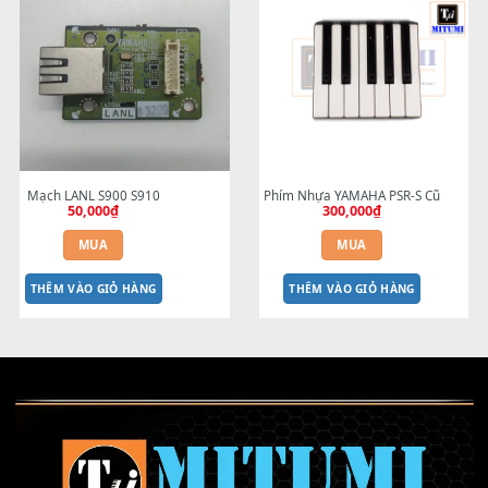
Cao su phím Đô cuối đàn Organ 
Mạch Than Phục Hồi Phím E -
- C6
nốt
100,000
₫
500,000
₫
MUA
MUA
THÊM VÀO GIỎ HÀNG
THÊM VÀO GIỎ HÀNG