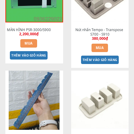
Sản phẩm tương tự
MÀN HÌNH PSR-3000/S900
Nút nhấn Tempo - Transpos
2,200,000
₫
S700 - S910
380,000
₫
MUA
MUA
THÊM VÀO GIỎ HÀNG
THÊM VÀO GIỎ HÀNG