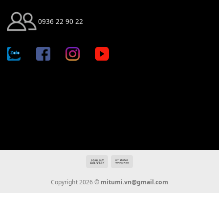
Địa chỉ: 666/5A Đường Ba Tháng Hai, P.14, Q.10, TP HCM
Hotline: 0936 22 90 22
mitumi.vn@gmail.com
THÔNG TIN
Giới Thiệu
Tin Tức
Thanh Toán
Vận Chuyển
Chính Sách Bảo Hành
Liên Hệ
KẾT NỐI CHÚNG TÔI