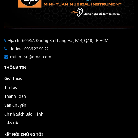
NẮP VOLUME S750 S770 S775 
MÀN HÌNH PSR-3000/S900
2,200,000
₫
S970 S975
200,000
₫
MUA
MUA
THÊM VÀO GIỎ HÀNG
THÊM VÀO GIỎ HÀNG