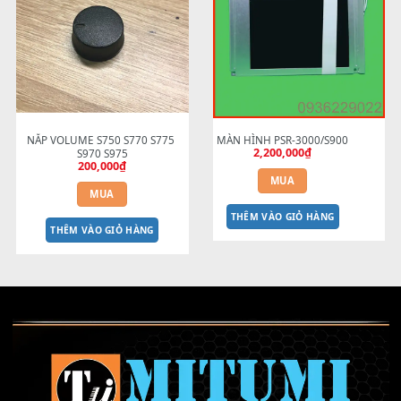
5 Tiếp Điểm - Mạch Than Phục 
Màn hình S770 s975
2,500,000
₫
Hồi Mạch Phím Đàn Yamaha 
PSR Đời E PSR-S670 S500 SX600
60,000
₫
MUA
MUA
THÊM VÀO GIỎ HÀNG
THÊM VÀO GIỎ HÀNG