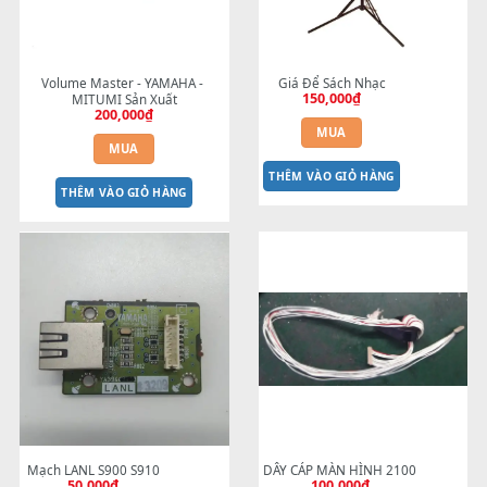
Sản phẩm tương tự
Volume Master - YAMAHA - 
Giá Để Sách Nhạc
150,000
₫
MITUMI Sản Xuất
200,000
₫
MUA
MUA
THÊM VÀO GIỎ HÀNG
THÊM VÀO GIỎ HÀNG