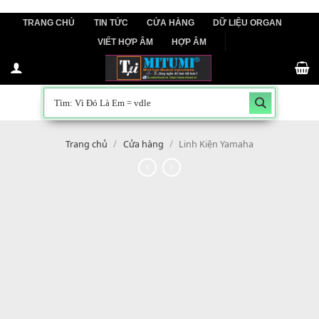
Skip
TRANG CHỦ
TIN TỨC
CỬA HÀNG
DỮ LIỆU ORGAN
to
VIẾT HỢP ÂM
HỢP ÂM
content
/
/
Trang chủ
Cửa hàng
Linh Kiện Yamaha