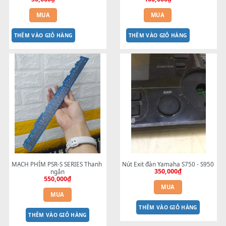
Mạch LANL S900 S910
DÂY CÁP MÀN HÌNH 2100
50,000
₫
100,000
₫
MUA
MUA
THÊM VÀO GIỎ HÀNG
THÊM VÀO GIỎ HÀNG