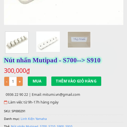
Nút nhấn Mutipad - S700--> S910
300,000
₫
Số lượng
MUA
THÊM VÀO GIỎ HÀNG