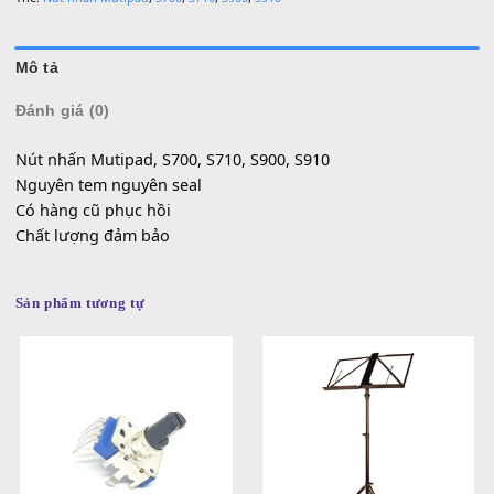
0936 22 90 22 | Email: mitumi.vn@gmail.com
Làm việc từ 9h-17h hàng ngày
SKU:
SP000291
Danh mục:
Linh Kiện Yamaha
Thẻ:
Nút nhấn Mutipad
,
S700
,
S710
,
S900
,
S910
Mô tả
Đánh giá (0)
Nút nhấn Mutipad, S700, S710, S900, S910
Nguyên tem nguyên seal
Có hàng cũ phục hồi
Chất lượng đảm bảo