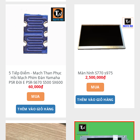
MẠCH PHÍM PSR-S SERIES Thanh 
Nút Exit đàn Yamaha S750 - 
350,000
₫
ngắn
550,000
₫
MUA
MUA
THÊM VÀO GIỎ HÀNG
THÊM VÀO GIỎ HÀNG