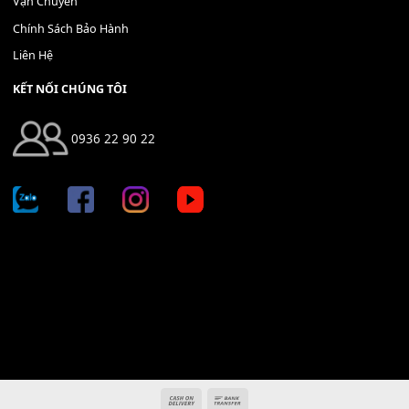
Địa chỉ: 666/5A Đường Ba Tháng Hai, P.14, Q.10, TP HCM
Hotline: 0936 22 90 22
mitumi.vn@gmail.com
THÔNG TIN
Giới Thiệu
Tin Tức
Thanh Toán
Vận Chuyển
Chính Sách Bảo Hành