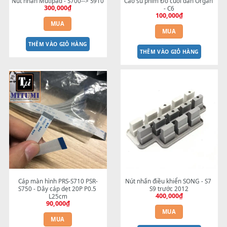
Nút nhấn Mutipad - S700--> S910
Cao su phím Đô cuối đàn Or
300,000
₫
- C6
100,000
₫
MUA
MUA
THÊM VÀO GIỎ HÀNG
THÊM VÀO GIỎ HÀNG