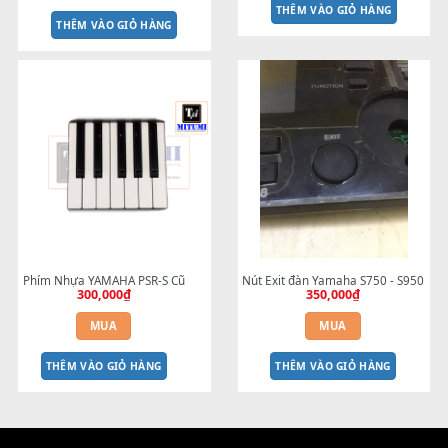
Cáp màn hình PRS-S710 PSR-
Nút nhấn điều khiển SONG - 
S750 - Dây cáp dẹt 20P P0.5 
S9 trước 2012
400,000
₫
L25cm
90,000
₫
MUA
MUA
THÊM VÀO GIỎ HÀNG
THÊM VÀO GIỎ HÀNG