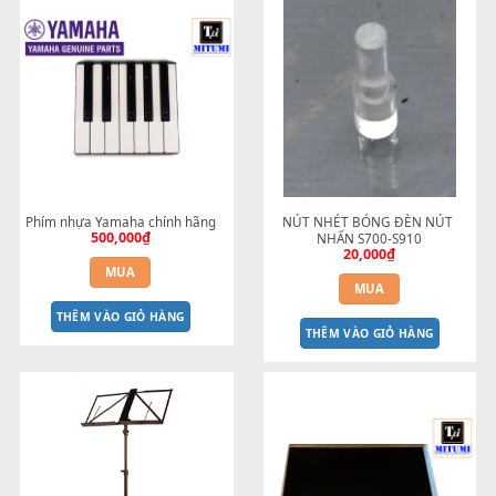
Sản phẩm tương tự
Phím nhựa Yamaha chính hãng
NÚT NHÉT BÓNG ĐÈN NÚ
500,000
₫
NHẤN S700-S910
20,000
₫
MUA
MUA