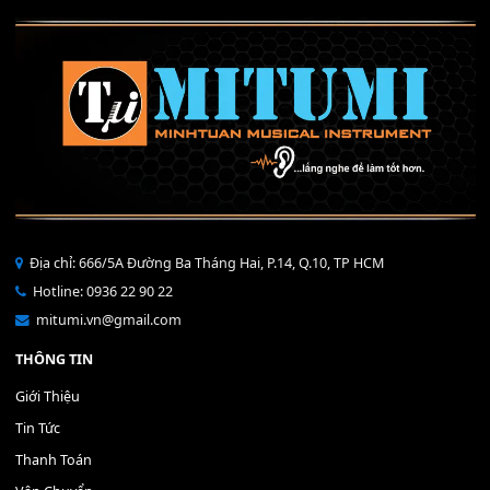
Phím Nhựa YAMAHA PSR-S Cũ
Nút Exit đàn Yamaha S750 - 
300,000
₫
350,000
₫
MUA
MUA
THÊM VÀO GIỎ HÀNG
THÊM VÀO GIỎ HÀNG