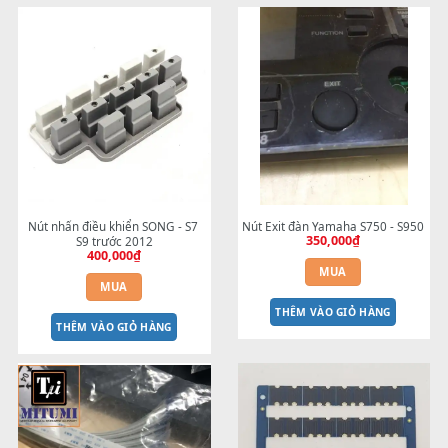
Phím Nhựa YAMAHA PSR-S Cũ
Phím nhựa Yamaha chính hã
300,000
₫
500,000
₫
MUA
MUA
THÊM VÀO GIỎ HÀNG
THÊM VÀO GIỎ HÀNG