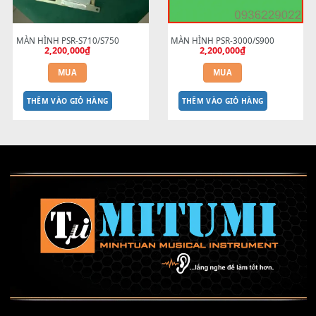
S750 - Dây cáp dẹt 20P P0.5 
nốt
500,000
₫
L25cm
90,000
₫
MUA
MUA
THÊM VÀO GIỎ HÀNG
THÊM VÀO GIỎ HÀNG
MÀN HÌNH PSR-S710/S750
MÀN HÌNH PSR-3000/S900
2,200,000
₫
2,200,000
₫