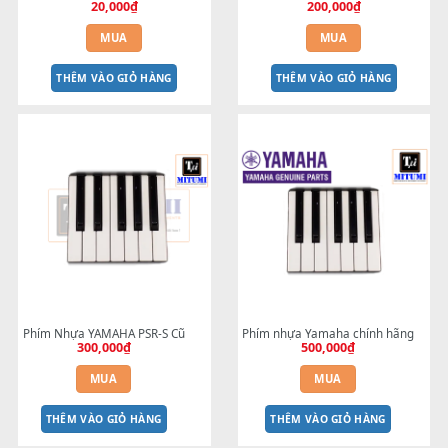
NÚT NHÉT BÓNG ĐÈN NÚT 
Volume Master - YAMAHA 
NHẤN S700-S910
MITUMI Sản Xuất
20,000
₫
200,000
₫
MUA
MUA
THÊM VÀO GIỎ HÀNG
THÊM VÀO GIỎ HÀNG