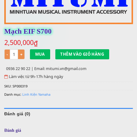
Mạch EIF S700
2,500,000
₫
Số lượng
MUA
THÊM VÀO GIỎ HÀNG
0936 22 90 22 | Email: mitumi.vn@gmail.com
Làm việc từ 9h-17h hàng ngày
SKU:
SP000319
Danh mục:
Linh Kiện Yamaha