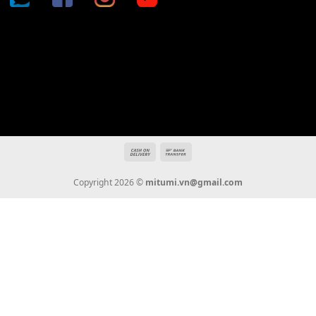
mitumi.vn@gmail.com
THÔNG TIN
Giới Thiệu
Tin Tức
Thanh Toán
Vận Chuyển
Chính Sách Bảo Hành
Liên Hệ
KẾT NỐI CHÚNG TÔI
0936 22 90 22