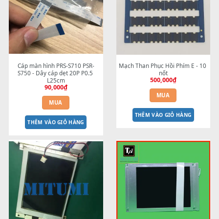
Nút nhấn điều khiển SONG - S7 
Nút Exit đàn Yamaha S750 - 
350,000
₫
S9 trước 2012
400,000
₫
MUA
MUA
THÊM VÀO GIỎ HÀNG
THÊM VÀO GIỎ HÀNG
Cáp màn hình PRS-S710 PSR-
Mạch Than Phục Hồi Phím E -