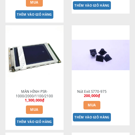
5 Tiếp Điểm - Mạch Than Phục 
Mạch LANL S900 S910
50,000
₫
Hồi Mạch Phím Đàn Yamaha 
PSR Đời E PSR-S670 S500 SX600
60,000
₫
MUA
MUA
THÊM VÀO GIỎ HÀNG
THÊM VÀO GIỎ HÀNG