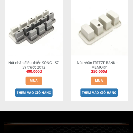
MÀN HÌNH PSR-
Nút Exit S770-975
200,000
₫
1000/2000/1100/2100
1,300,000
₫
MUA
MUA
THÊM VÀO GIỎ HÀNG
THÊM VÀO GIỎ HÀNG