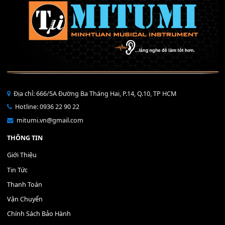
Nút nhấn điều khiển SONG - S7 
Nút nhấn FREEZE BANK + -
S9 trước 2012
MEMORY
400,000
₫
250,000
₫
MUA
MUA
THÊM VÀO GIỎ HÀNG
THÊM VÀO GIỎ HÀNG