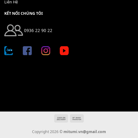
Địa chỉ: 666/5A Đường Ba Tháng Hai, P.14, Q.10, TP HCM
Hotline: 0936 22 90 22
mitumi.vn@gmail.com
THÔNG TIN
Giới Thiệu
Tin Tức
Thanh Toán
Vận Chuyển
Chính Sách Bảo Hành