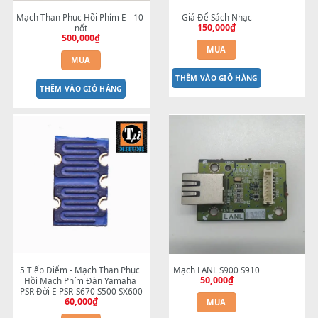
Mạch Than Phục Hồi Phím E - 10 
Giá Để Sách Nhạc
150,000
₫
nốt
500,000
₫
MUA
MUA
THÊM VÀO GIỎ HÀNG
THÊM VÀO GIỎ HÀNG