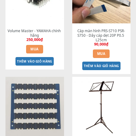
Sản phẩm tương tự
Volume Master - YAMAHA chính 
Cáp màn hình PRS-S710 PS
hãng
S750 - Dây cáp dẹt 20P P0.
250,000
₫
L25cm
90,000
₫
MUA
MUA
THÊM VÀO GIỎ HÀNG
THÊM VÀO GIỎ HÀNG