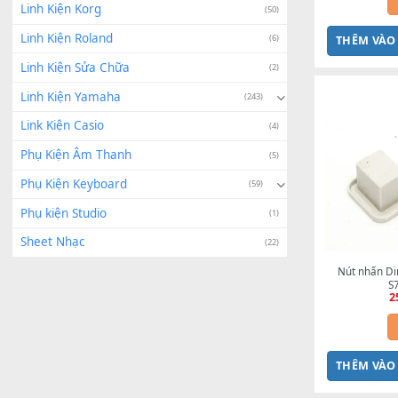
Dụng Cụ Sửa Chữa
(4)
Nút 
Đàn Organ
(25)
Linh Kiện Đàn Khác
(3)
Linh Kiện Korg
(50)
Linh Kiện Roland
(6)
THÊ
Linh Kiện Sửa Chữa
(2)
Linh Kiện Yamaha
(243)
Link Kiện Casio
(4)
Phụ Kiện Âm Thanh
(5)
Phụ Kiện Keyboard
(59)
Phụ kiện Studio
(1)
Sheet Nhạc
(22)
Nút 