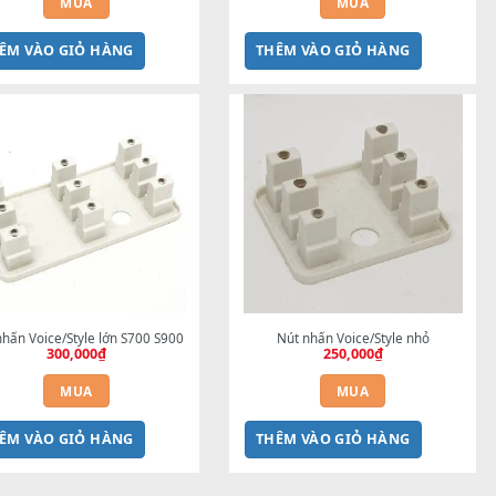
Nút nhấn OTS link 1 2 3 4 S700 
Nút nhấn ACMP IN
S900
S
250,000
₫
300
MUA
THÊM VÀO GIỎ HÀNG
THÊM VÀO G
Nút nhấn Voice/Style lớn S700 S900
Nút nhấn Vo