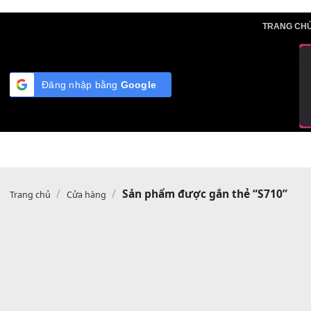
Skip
TRA
to
content
Đăng nhập bằng
Google
/
/
Sản phẩm được gắn thẻ “S71
Trang chủ
Cửa hàng