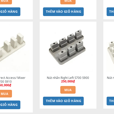
nhấn DEMO S700 S710 S900 
Nút nhấn Enter và Music Finder 
S910
S700 S710 S900 S910
150,000
₫
150,000
₫
MUA
MUA
M VÀO GIỎ HÀNG
THÊM VÀO GIỎ HÀNG
nhấn Direct Access/ Mixer 
Nút nhấn Right Left S700 S900