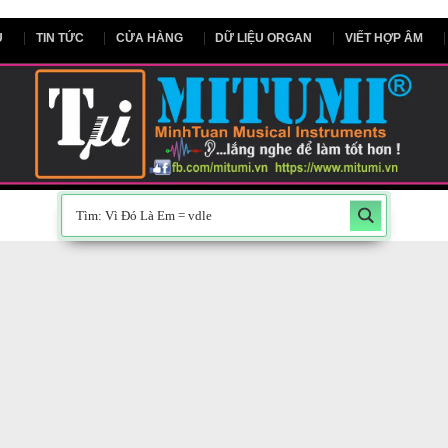
NG CHỦ
TIN TỨC
CỬA HÀNG
DỮ LIỆU ORGAN
V
0”