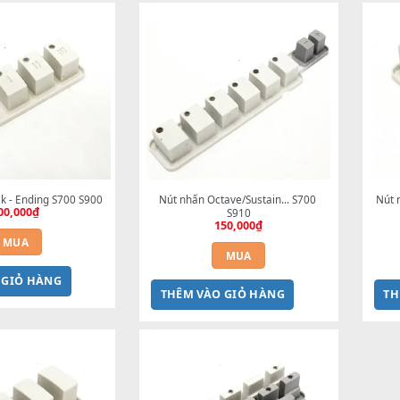
250,000
₫
S700 S910
250,000
₫
MUA
MUA
THÊM VÀO GIỎ HÀNG
M VÀO GIỎ HÀNG
hấn Break - Ending S700 S900
Nút nhấn Octave/Sustain... S700 
300,000
₫
S910
150,000
₫