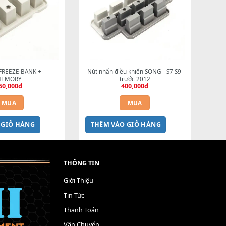
MUA
MUA
M VÀO GIỎ HÀNG
THÊM VÀO GIỎ HÀNG
t nhấn FREEZE BANK + - 
Nút nhấn điều khiển SONG - S7 S9
MEMORY
trước 2012
250,000
₫
400,000
₫
MUA
MUA