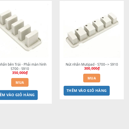
300,000
₫
250
MUA
THÊM VÀO GIỎ HÀNG
THÊM VÀO G
Nút nhấn bên Trái - Phải màn hình 
Nút nhấn Mutip
300
S700 - S910
350,000
₫