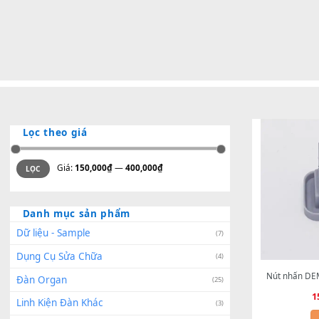
Lọc theo giá
Giá
Giá
Giá:
150,000₫
—
400,000₫
LỌC
tối
tối
thiểu
đa
Danh mục sản phẩm
Dữ liệu - Sample
(7)