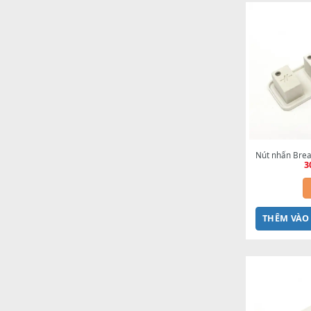
THÊ
Nút n