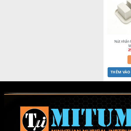
THÊ
Nú