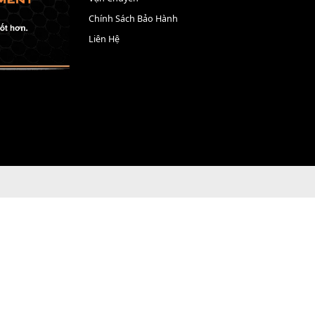
M VÀO GIỎ HÀNG
THÊM VÀO GIỎ HÀNG
THÔNG TIN
Giới Thiệu
Tin Tức
Thanh Toán
Vận Chuyển
Chính Sách Bảo Hành
Liên Hệ