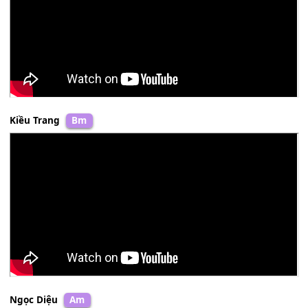
Thiên Quang
&
Quỳnh Trang
Cm
Kiều Trang
Bm