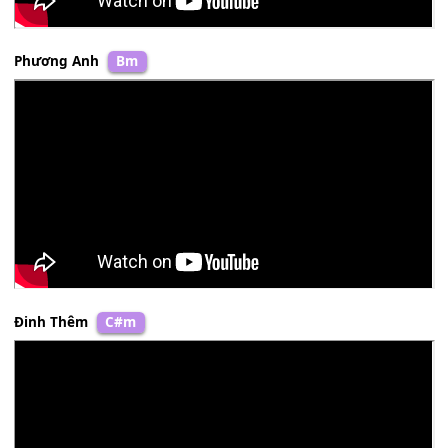
Thanh Thức
&
Trương Bảo Như
Cm
Phương Anh
Bm