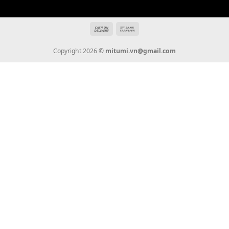
Địa chỉ: 666/5A Đường Ba Tháng Hai, P.14, Q.10, TP HCM
Hotline: 0936 22 90 22
mitumi.vn@gmail.com
THÔNG TIN
Giới Thiệu
Tin Tức
Thanh Toán
Vận Chuyển
Chính Sách Bảo Hành
Liên Hệ
KẾT NỐI CHÚNG TÔI