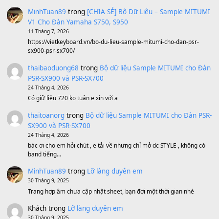
Tiếng Đàn Hàm Oan
(8.194)
Under Pressure
(8.164)
A Long December
(8.155)
Ta Sẽ Trở Lại
(8.155)
Ông Hoàng Bảy
(8.133)
Avenged Sevenfold - Buried Alive
(8.109)
Sản phẩm dành cho bạn
BEND 4 CHIỀU MTP-5F MEGABEND
1,600,000
₫
Bánh xe Pa600 Pa900
500,000
₫
Bộ mạch phím Pa600 Pa300 Pa700 Cũ