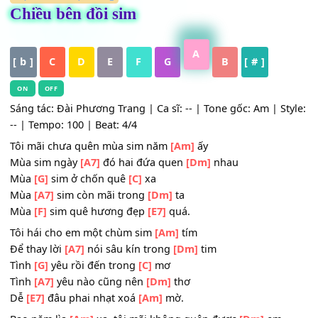
HỢP ÂM
,
Nhạc Vàng
Chiều bên đồi sim
A
[ b ]
C
D
E
F
G
B
[ # ]
ON
OFF
Sáng tác: Đài Phương Trang | Ca sĩ: -- | Tone gốc: Am | S
-- | Tempo: 100 | Beat: 4/4
Tôi mãi chưa quên mùa sim năm
[Am]
ấy
Mùa sim ngày
[A7]
đó hai đứa quen
[Dm]
nhau
Mùa
[G]
sim ở chốn quê
[C]
xa
Mùa
[A7]
sim còn mãi trong
[Dm]
ta
Mùa
[F]
sim quê hương đẹp
[E7]
quá.
Tôi hái cho em một chùm sim
[Am]
tím
Để thay lời
[A7]
nói sâu kín trong
[Dm]
tim