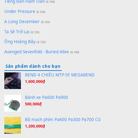
Cơn Mơ Băng Giá
(9.103)
Chờ một tiếng yêu
(8.991)
Lãng Quên Chiều Thu | Anh không muốn ra đi | Qí shí bù xiǎ
zǒu - 其实不想走
(8.929)
[SHEET] Ánh Trăng Nói Hộ Lòng Tôi - Mạnh Lệ Quân | Intro +
Pinyin
(8.651)
Bóng mây qua thềm
(8.577)
[SHEET PIANO] We Wish You A Merry Christmas
(8.516)
Orange Days - FT Island
(8.315)
Hãy nói với em - Mỹ Tâm - Bằng Kiều
(8.274)
Hương Ngọc Lan
(8.251)