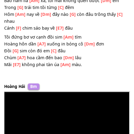
Tình
[G]
yêu rồi đến trong
[C]
mơ
Tình
[A7]
yêu nào cũng nên
[Dm]
thơ
Dễ
[E7]
đâu phai nhạt xoá
[Am]
mờ.
Bao năm lìa
[Am]
xa, tôi mãi không quên được
[Dm]
em
Trong
[G]
trái tim tôi từng
[C]
đêm
Hôm
[Am]
nay về
[Dm]
đây nào
[G]
còn đâu trông thấy
[C
nhau
Cánh
[F]
chim sáo bay về
[E7]
đâu
Tôi đứng bơ vơ cạnh đồi sim
[Am]
tím
Hoàng hôn dần
[A7]
xuống in bóng cô
[Dm]
đơn
Đồi
[G]
sim còn đó em
[C]
đâu
Chùm
[A7]
hoa cầm đến bao
[Dm]
lâu
Mãi
[E7]
không phai tàn úa
[Am]
màu.
Hoàng Hải
Bm