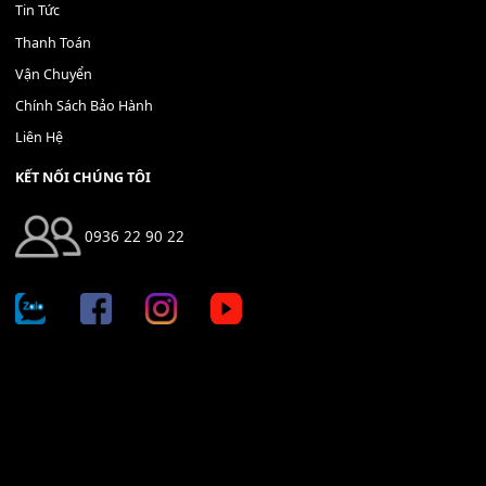
Bộ Nút Đệm Đàn Piano CASIO PX - Giá tốt nhất - Sửa tại n
400,000
₫
THÊM VÀO GIỎ HÀNG