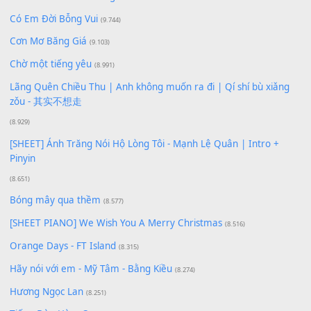
100
TAP
Lượt xem:
131
Để lại một bình luận
Bạn phải
đăng nhập
để gửi bình luận.
Xem nhiều nhất
Buông bỏ sự phụ thuộc nơi anh (Pinyin)
(18.942)
Phép Màu (OST Đàn Cá Gỗ)
(15.618)
[SHEET PIANO] Happy Birthday
(13.920)
Giá Như - Soobin Hoàng Sơn
(11.359)
Có Em Đời Bỗng Vui
(9.744)