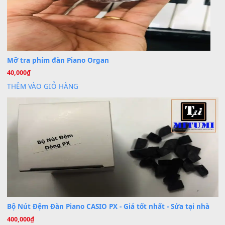
30 Tháng 9, 2025
Trang hợp âm chưa cập nhật sheet, bạn đợi một thời gian nhé
Khách
trong
Lỡ làng duyên em
30 Tháng 9, 2025
Cho xin sheet nhạc organ được không ạ
BÀI MỚI VIẾT
Dịch vụ cho thuê âm thanh tiệc gia đình, ban nhạc, ca s
20
Th7
Cài đặt dữ liệu cho đàn PSR-SX900 PSR-SX920 tại MIT
20
Th7
Dịch Vụ Cài Đặt Sample Đàn Organ Yamaha Tận Nhà 
07
Th7
Nâng Tầm Âm Thanh Cho Cây Đàn Của Bạn
Khóa Học Hướng Dẫn Sử Dụng Đàn Organ/Keyboard
26
Th6
Chuyên Sâu TPHCM | MITUMI
Cài đặt dữ liệu sample cho đàn Yamaha PSR-S750 S95
26
Th6