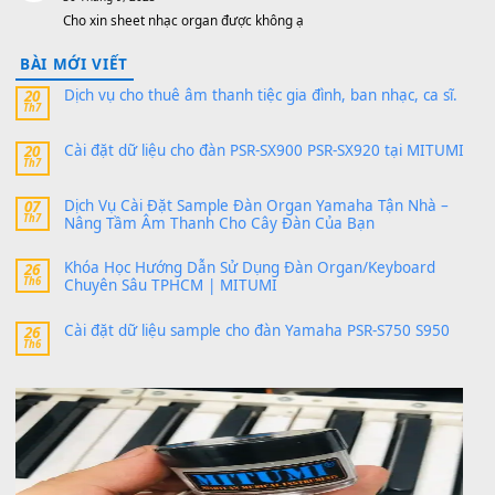
1,200,000
₫
MinhTuan89
trong
[CHIA SẺ] Bộ Dữ Liệu – Sample MI
V1 Cho Đàn Yamaha S750, S950
11 Tháng 7, 2026
https://vietkeyboard.vn/bo-du-lieu-sample-mitumi-cho-dan-psr
sx900-psr-sx700/
thaibaoduong68
trong
Bộ dữ liệu Sample MITUMI cho
PSR-SX900 và PSR-SX700
24 Tháng 4, 2026
Có giữ liệu 720 ko tuân e xin với ạ
thaitoanorg
trong
Bộ dữ liệu Sample MITUMI cho Đàn
SX900 và PSR-SX700
24 Tháng 4, 2026
bác ơi cho em hỏi chút , e tải về nhưng chỉ mở dc STYLE , khôn
band tiếng…
MinhTuan89
trong
Lỡ làng duyên em