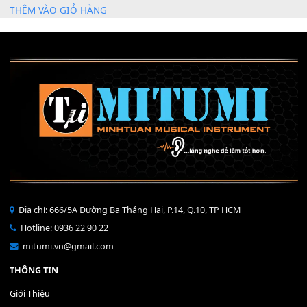
Mỡ tra phím đàn Piano Organ
40,000
₫
THÊM VÀO GIỎ HÀNG