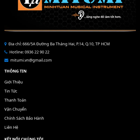
Bộ Nút Đệm Đàn Piano CASIO PX - Giá tốt nhất - Sửa tại n
400,000
₫
THÊM VÀO GIỎ HÀNG