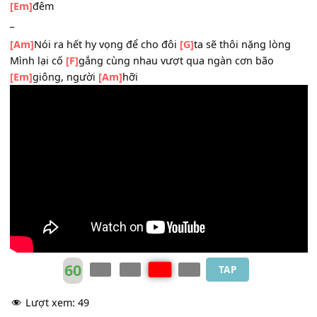
_
[Am]
Nói đi hết anh à, đừng để đôi
[G]
ta càng xa vậy mà
Đừng để bao
[F]
tháng năm ấy vùi chôn vào trong bóng
[Em]
đêm
_
[Am]
Nói ra hết hy vọng để cho đôi
[G]
ta sẽ thôi nặng lò
Mình lại cố
[F]
gắng cùng nhau vượt qua ngàn cơn bão
[Em]
giông, người
[Am]
hỡi