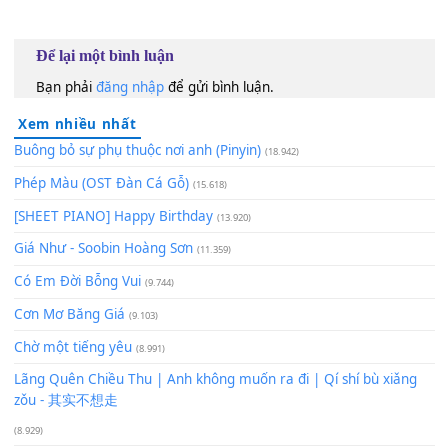
60
TAP
Lượt xem:
49
Để lại một bình luận
Bạn phải
đăng nhập
để gửi bình luận.
Xem nhiều nhất
Buông bỏ sự phụ thuộc nơi anh (Pinyin)
(18.942)
Phép Màu (OST Đàn Cá Gỗ)
(15.618)
[SHEET PIANO] Happy Birthday
(13.920)
Giá Như - Soobin Hoàng Sơn
(11.359)