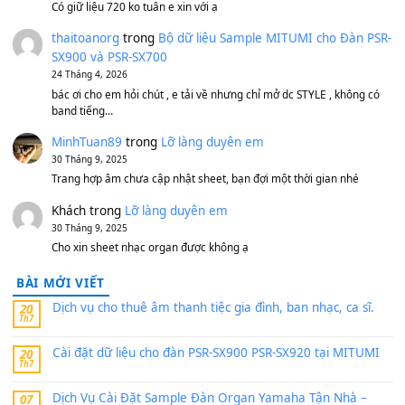
Bộ mạch phím Pa600 Pa300 Pa700 Cũ
1,200,000
₫
MinhTuan89
trong
[CHIA SẺ] Bộ Dữ Liệu – Sample MI
V1 Cho Đàn Yamaha S750, S950
11 Tháng 7, 2026
https://vietkeyboard.vn/bo-du-lieu-sample-mitumi-cho-dan-psr
sx900-psr-sx700/
thaibaoduong68
trong
Bộ dữ liệu Sample MITUMI cho
PSR-SX900 và PSR-SX700
24 Tháng 4, 2026
Có giữ liệu 720 ko tuân e xin với ạ
thaitoanorg
trong
Bộ dữ liệu Sample MITUMI cho Đàn
SX900 và PSR-SX700
24 Tháng 4, 2026
bác ơi cho em hỏi chút , e tải về nhưng chỉ mở dc STYLE , khôn
band tiếng…