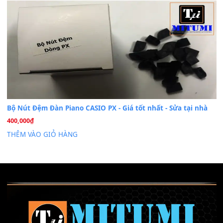
Cài đặt dữ liệu sample cho đàn Yamaha PSR-S750 S95
26
Th6
Mỡ tra phím đàn Piano Organ
40,000
₫
THÊM VÀO GIỎ HÀNG