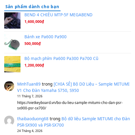
Hương Ngọc Lan
(8.251)
Tiếng Đàn Hàm Oan
(8.194)
Under Pressure
(8.164)
A Long December
(8.155)
Ta Sẽ Trở Lại
(8.155)
Ông Hoàng Bảy
(8.133)
Avenged Sevenfold - Buried Alive
(8.109)
Sản phẩm dành cho bạn
BEND 4 CHIỀU MTP-5F MEGABEND
1,600,000
₫
Bánh xe Pa600 Pa900
500,000
₫