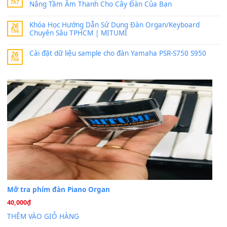
MinhTuan89
trong
Lỡ làng duyên em
30 Tháng 9, 2025
Trang hợp âm chưa cập nhật sheet, bạn đợi một thời gian nhé
Khách
trong
Lỡ làng duyên em
30 Tháng 9, 2025
Cho xin sheet nhạc organ được không ạ
BÀI MỚI VIẾT
Dịch vụ cho thuê âm thanh tiệc gia đình, ban nhạc, ca s
20
Th7
Cài đặt dữ liệu cho đàn PSR-SX900 PSR-SX920 tại MIT
20
Th7
Dịch Vụ Cài Đặt Sample Đàn Organ Yamaha Tận Nhà 
07
Th7
Nâng Tầm Âm Thanh Cho Cây Đàn Của Bạn
Khóa Học Hướng Dẫn Sử Dụng Đàn Organ/Keyboard
26
Th6
Chuyên Sâu TPHCM | MITUMI