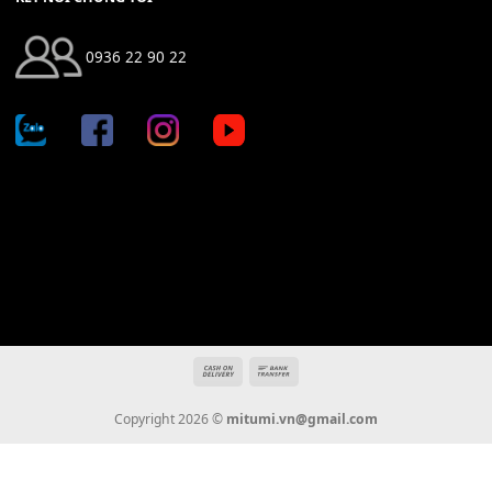
Địa chỉ: 666/5A Đường Ba Tháng Hai, P.14, Q.10, TP HCM
Hotline: 0936 22 90 22
mitumi.vn@gmail.com
THÔNG TIN
Giới Thiệu
Tin Tức
Thanh Toán
Vận Chuyển
Chính Sách Bảo Hành