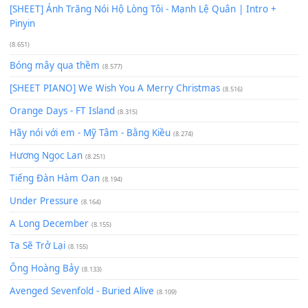
Có Em Đời Bỗng Vui
(9.744)
Cơn Mơ Băng Giá
(9.103)
Chờ một tiếng yêu
(8.991)
Lãng Quên Chiều Thu | Anh không muốn ra đi | Qí shí bù xiǎ
zǒu - 其实不想走
(8.929)
[SHEET] Ánh Trăng Nói Hộ Lòng Tôi - Mạnh Lệ Quân | Intro +
Pinyin
(8.651)
Bóng mây qua thềm
(8.577)
[SHEET PIANO] We Wish You A Merry Christmas
(8.516)
Orange Days - FT Island
(8.315)
Hãy nói với em - Mỹ Tâm - Bằng Kiều
(8.274)