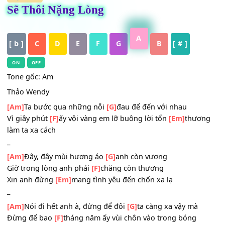
HỢP ÂM
Sẽ Thôi Nặng Lòng
A
[ b ]
C
D
E
F
G
B
[ # ]
ON
OFF
Tone gốc: Am
Thảo Wendy
[Am]
Ta bước qua những nỗi
[G]
đau để đến với nhau
Vì giây phút
[F]
ấy vội vàng em lỡ buông lời tổn
[Em]
thươ
làm ta xa cách
_
[Am]
Đây, đây mùi hương áo
[G]
anh còn vương
Giờ trong lòng anh phải
[F]
chăng còn thương
Xin anh đừng
[Em]
mang tình yêu đến chốn xa lạ