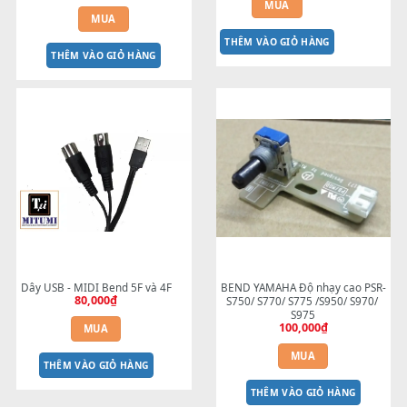
THÊM VÀO GIỎ HÀNG
THÊM VÀO GIỎ HÀNG
BEND 4 CHIỀU MTP-5F Cho đàn 
Dây MIDI Tròn 5 Chân
100,000
₫
SX600 và đàn S670
2,200,000
₫
MUA
MUA
THÊM VÀO GIỎ HÀNG
THÊM VÀO GIỎ HÀNG