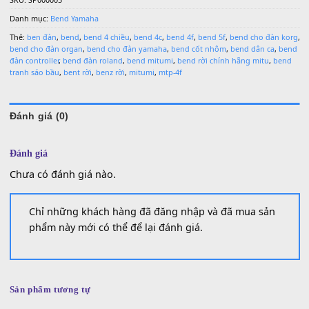
Số lượng
MUA
THÊM VÀO GIỎ HÀNG
0936 22 90 22 | Email: mitumi.vn@gmail.com
Làm việc từ 9h-17h hàng ngày
SKU:
SP000005
Danh mục:
Bend Yamaha
Thẻ:
ben đàn
,
bend
,
bend 4 chiều
,
bend 4c
,
bend 4f
,
bend 5f
,
bend cho đàn
bend cho đàn organ
,
bend cho đàn yamaha
,
bend cốt nhôm
,
bend dân ca
đàn controller
,
bend đàn roland
,
bend mitumi
,
bend rời chính hãng mitu
,
b
tranh sáo bầu
,
bent rời
,
benz rời
,
mitumi
,
mtp-4f
Đánh giá (0)
Đánh giá
Chưa có đánh giá nào.