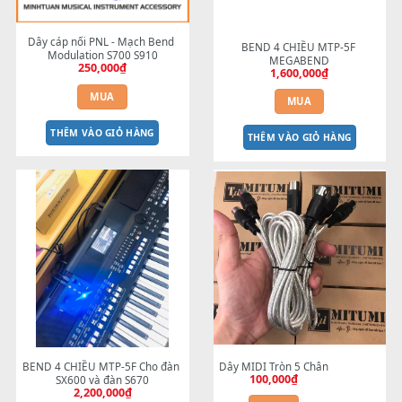
là:
tại
MUA
300,000₫.
là:
250
MUA
THÊM VÀO GIỎ HÀNG
THÊM VÀO GIỎ HÀNG
Dây cáp nối PNL - Mạch Bend 
BEND 4 CHIỀU MTP-5F 
Modulation S700 S910
MEGABEND
250,000
₫
1,600,000
₫
MUA
MUA