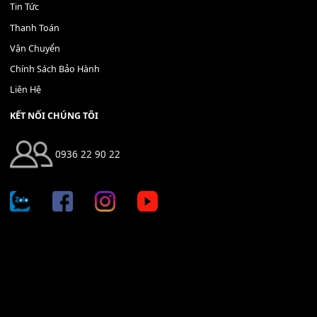
Địa chỉ: 666/5A Đường Ba Tháng Hai, P.14, Q.10, TP HCM
Hotline: 0936 22 90 22
mitumi.vn@gmail.com
THÔNG TIN
Giới Thiệu