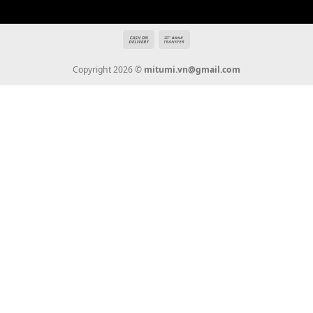
Tin Tức
Thanh Toán
Vận Chuyển
Chính Sách Bảo Hành
Liên Hệ
KẾT NỐI CHÚNG TÔI
0936 22 90 22