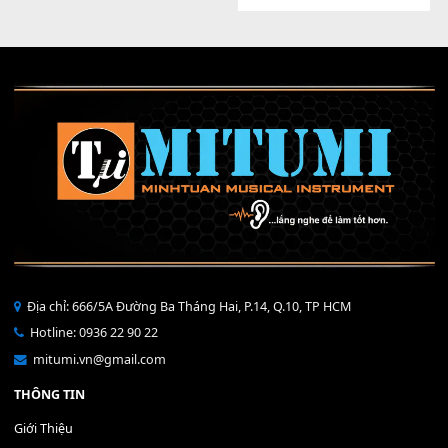
Dây USB - MIDI Bend 5F và 4F
BEND YAMAHA Độ nhạy cao 
80,000
₫
S750/ S770/ S775 /S950/ S97
S975
100,000
₫
MUA
MUA
THÊM VÀO GIỎ HÀNG
THÊM VÀO GIỎ HÀNG