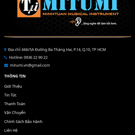
Volume Master - YAMAHA - 
BEND 4 CHIỀU MTP-4F
1,300,000
₫
MITUMI Sản Xuất
200,000
₫
MUA
MUA
THÊM VÀO GIỎ HÀNG
THÊM VÀO GIỎ HÀNG