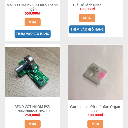
MẠCH PHÍM PSR-S SERIES Thanh 
Giá Để Sách Nhạc
150,000
₫
ngắn
550,000
₫
MUA
MUA
THÊM VÀO GIỎ HÀNG
THÊM VÀO GIỎ HÀNG