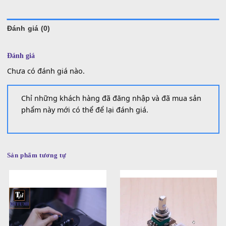
SKU:
SP000317
Danh mục:
Linh Kiện Yamaha
Thẻ:
ben đàn
,
bend
,
bend 4 chiều
,
bend 4c
,
bend 4f
,
bend 5f
,
bend cho đàn
bend cho đàn organ
,
bend cho đàn yamaha
,
bend cốt nhôm
,
bend dân ca
đàn controller
,
bend đàn roland
,
bend mitumi
,
bend rời chính hãng mitu
,
b
tranh sáo bầu
,
bent rời
,
benz rời
,
mitumi
,
mtp-4f
Đánh giá (0)
Đánh giá
Chưa có đánh giá nào.
Chỉ những khách hàng đã đăng nhập và đã mua sản
phẩm này mới có thể để lại đánh giá.