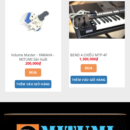
BEND YAMAHA PSR-S750/S950 
NÚT NHÉT BÓNG ĐÈN NÚ
S770/S970/S775/S975
NHẤN S700-S910
150,000
₫
20,000
₫
MUA
MUA
THÊM VÀO GIỎ HÀNG
THÊM VÀO GIỎ HÀNG