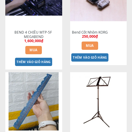
Sản phẩm tương tự
BEND 4 CHIỀU MTP-5F 
Bend Cốt Nhôm KORG
250,000
₫
MEGABEND
1,600,000
₫
MUA
MUA
THÊM VÀO GIỎ HÀNG
THÊM VÀO GIỎ HÀNG