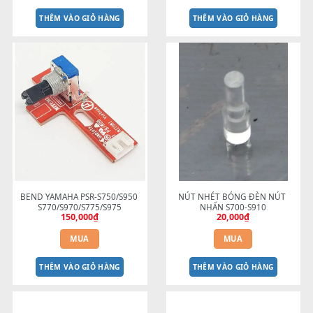
BEND CỐT NHÔM PSR-
Cao su phím Đô cuối đàn Or
S700/S900/S910/S710
- C6
250,000
₫
100,000
₫
MUA
MUA
THÊM VÀO GIỎ HÀNG
THÊM VÀO GIỎ HÀNG