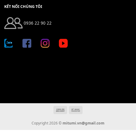
Địa chỉ: 666/5A Đường Ba Tháng Hai, P.14, Q.10, TP HCM
Hotline: 0936 22 90 22
mitumi.vn@gmail.com
THÔNG TIN
Giới Thiệu
Tin Tức
Thanh Toán
Vận Chuyển
Chính Sách Bảo Hành
Liên Hệ