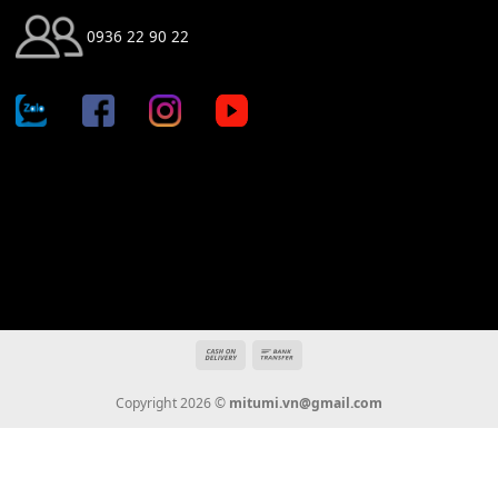
Địa chỉ: 666/5A Đường Ba Tháng Hai, P.14, Q.10, TP HCM
Hotline: 0936 22 90 22
mitumi.vn@gmail.com
THÔNG TIN
Giới Thiệu
Tin Tức
Thanh Toán
Vận Chuyển
Chính Sách Bảo Hành
Liên Hệ
KẾT NỐI CHÚNG TÔI