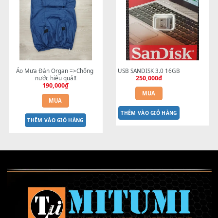
Adaptor PA-300C Yamaha 16V - 
BEND 4 CHIỀU MTP-5F US
CHÍNH HÃNG
dành cho MODX Pa5X Pa10
1,200,000
₫
Pa700 Pa600 đời mới
1,800,000
₫
MUA
MUA
THÊM VÀO GIỎ HÀNG
THÊM VÀO GIỎ HÀNG