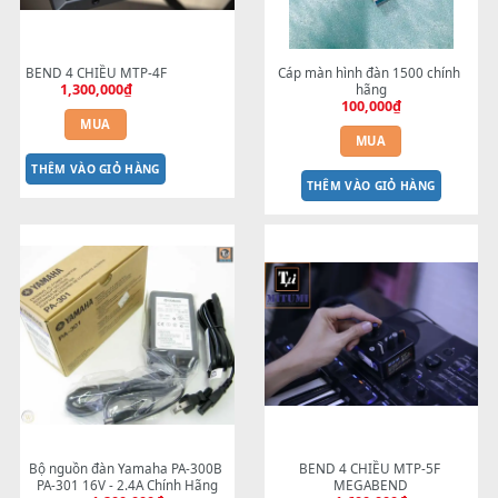
BEND 4 CHIỀU MTP-4F
Cáp màn hình đàn 1500 chí
1,300,000
₫
hãng
100,000
₫
MUA
MUA
THÊM VÀO GIỎ HÀNG
THÊM VÀO GIỎ HÀNG