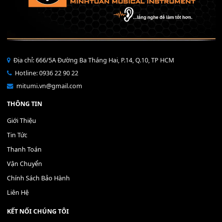
Áo Mưa Đàn Organ =>Chống 
USB SANDISK 3.0 16GB
250,000
₫
nước hiệu quả!!
190,000
₫
MUA
MUA
THÊM VÀO GIỎ HÀNG
THÊM VÀO GIỎ HÀNG