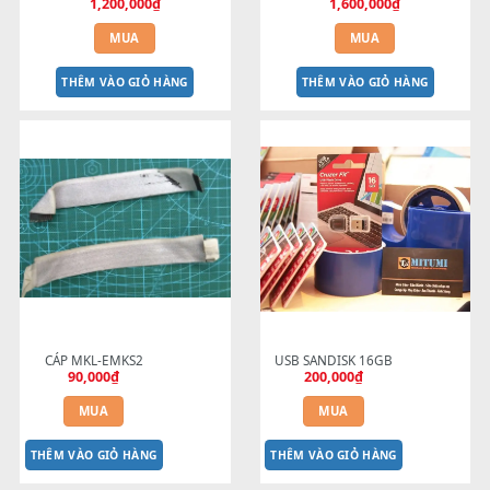
Bộ nguồn đàn Yamaha PA-300B 
BEND 4 CHIỀU MTP-5F 
PA-301 16V - 2.4A Chính Hãng
MEGABEND
1,200,000
₫
1,600,000
₫
MUA
MUA
THÊM VÀO GIỎ HÀNG
THÊM VÀO GIỎ HÀNG