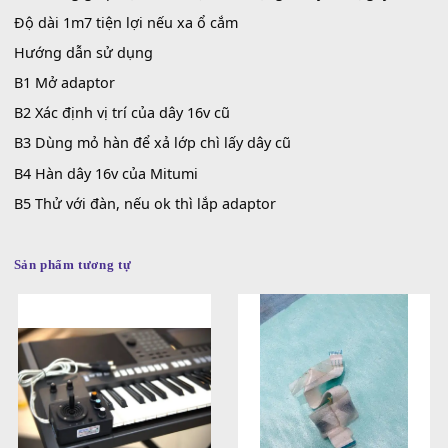
Nguồn Adaptor thường bị đứt lõi bên trong và độ bền k
Mitumi cung cấp sản phẩm dây nguồn đầu cong 16v
Ưu điểm
Đầu cong giúp hạn chế được tình trạng đầu jack bị gãy
Độ dài 1m7 tiện lợi nếu xa ổ cắm
Hướng dẫn sử dụng
B1 Mở adaptor
B2 Xác định vị trí của dây 16v cũ
B3 Dùng mỏ hàn để xả lớp chì lấy dây cũ
B4 Hàn dây 16v của Mitumi
B5 Thử với đàn, nếu ok thì lắp adaptor
Sản phẩm tương tự