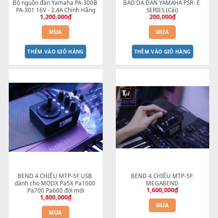
THÊM VÀO GIỎ HÀNG
THÊM VÀO GIỎ HÀNG
Bộ nguồn đàn Yamaha PA-300B 
BAO DA ĐÀN YAMAHA PSR- 
PA-301 16V - 2.4A Chính Hãng
SERIES (Cái)
1,200,000
₫
200,000
₫
MUA
MUA
THÊM VÀO GIỎ HÀNG
THÊM VÀO GIỎ HÀNG