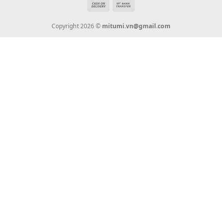
Vận Chuyển
Chính Sách Bảo Hành
Liên Hệ
KẾT NỐI CHÚNG TÔI
0936 22 90 22