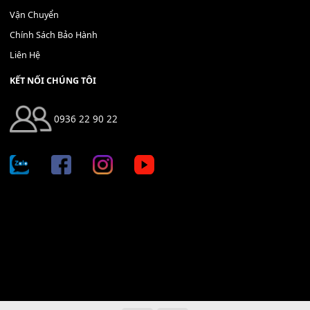
Địa chỉ: 666/5A Đường Ba Tháng Hai, P.14, Q.10, TP HCM
Hotline: 0936 22 90 22
mitumi.vn@gmail.com
THÔNG TIN
Giới Thiệu
Tin Tức
Thanh Toán