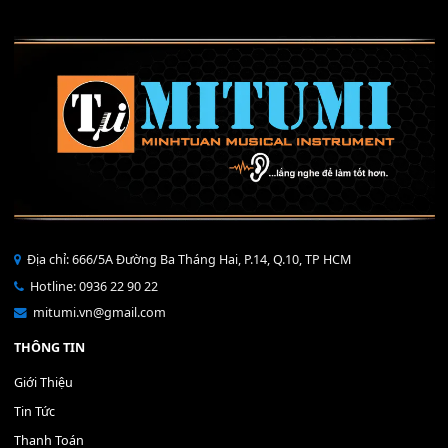
Nút One touch setting (OTS) 
ADAPTOR YAMAHA 12V-5A PS
S710/S910 (cũ)
SERIES
300,000
₫
200,000
₫
MUA
MUA
THÊM VÀO GIỎ HÀNG
THÊM VÀO GIỎ HÀNG