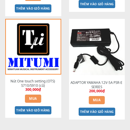
BEND 4 CHIỀU MTP-5F USB 
BEND 4 CHIỀU MTP-5F 
dành cho MODX Pa5X Pa1000 
MEGABEND
1,600,000
₫
Pa700 Pa600 đời mới
1,800,000
₫
MUA
MUA
THÊM VÀO GIỎ HÀNG
THÊM VÀO GIỎ HÀNG