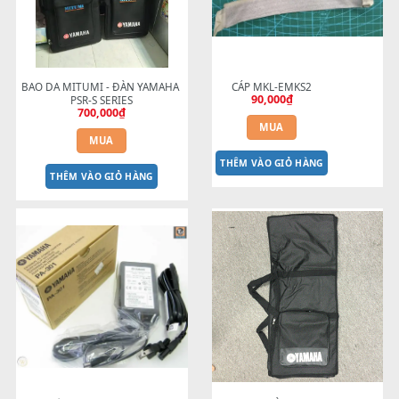
MUA
MUA
THÊM VÀO GIỎ HÀNG
THÊM VÀO GIỎ HÀNG
BAO DA MITUMI - ĐÀN YAMAHA 
CÁP MKL-EMKS2
90,000
₫
PSR-S SERIES
700,000
₫
MUA
MUA