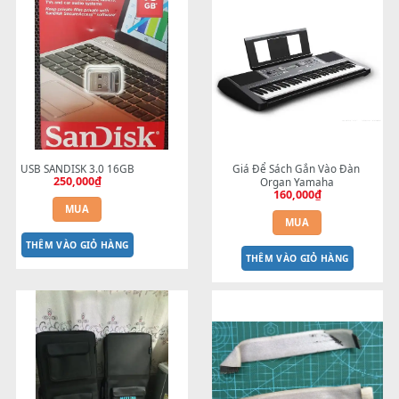
Chỉ những khách hàng đã đăng nhập và đã mua sản
phẩm này mới có thể để lại đánh giá.
Sản phẩm tương tự
USB SANDISK 3.0 16GB
Giá Để Sách Gắn Vào Đàn
250,000
₫
Organ Yamaha
160,000
₫