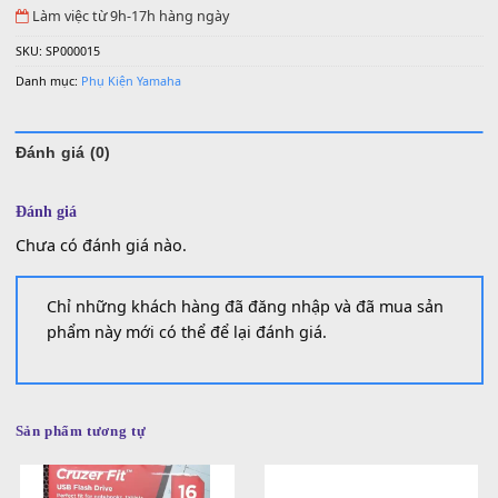
PSR-S500, PSR1000 đến SX900
Còn 89 trong kho
Số lượng
MUA
THÊM VÀO GIỎ HÀNG
0936 22 90 22 | Email: mitumi.vn@gmail.com
Làm việc từ 9h-17h hàng ngày
SKU:
SP000015
Danh mục:
Phụ Kiện Yamaha
Đánh giá (0)
Đánh giá
Chưa có đánh giá nào.