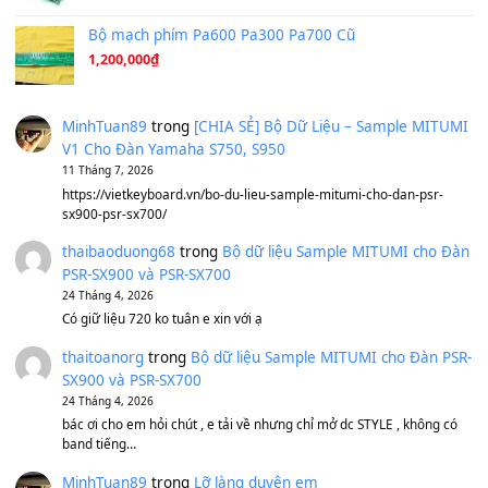
Hương Ngọc Lan
(8.251)
Tiếng Đàn Hàm Oan
(8.194)
Under Pressure
(8.164)
A Long December
(8.155)
Ta Sẽ Trở Lại
(8.155)
Ông Hoàng Bảy
(8.133)
Avenged Sevenfold - Buried Alive
(8.109)
Sản phẩm dành cho bạn
BEND 4 CHIỀU MTP-5F MEGABEND
1,600,000
₫
Bánh xe Pa600 Pa900
500,000
₫