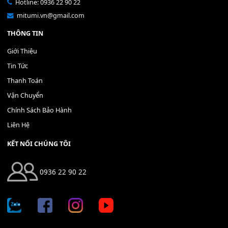
Bộ Nút Đệm Đàn Piano CASIO PX - Giá tốt nhất - Sửa tại n
400,000
₫
THÊM VÀO GIỎ HÀNG