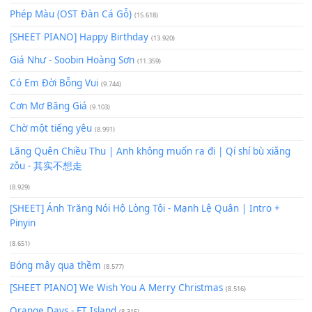
62
TAP
Lượt xem:
11.413
Để lại một bình luận
Bạn phải
đăng nhập
để gửi bình luận.
Xem nhiều nhất
Buông bỏ sự phụ thuộc nơi anh (Pinyin)
(18.942)
Phép Màu (OST Đàn Cá Gỗ)
(15.618)
[SHEET PIANO] Happy Birthday
(13.920)
Giá Như - Soobin Hoàng Sơn
(11.359)