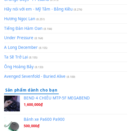
Có Em Đời Bỗng Vui
(9.744)
Cơn Mơ Băng Giá
(9.103)
Chờ một tiếng yêu
(8.991)
Lãng Quên Chiều Thu | Anh không muốn ra đi | Qí shí bù xiǎ
zǒu - 其实不想走
(8.929)
[SHEET] Ánh Trăng Nói Hộ Lòng Tôi - Mạnh Lệ Quân | Intro +
Pinyin
(8.651)
Bóng mây qua thềm
(8.577)
[SHEET PIANO] We Wish You A Merry Christmas
(8.516)
Orange Days - FT Island
(8.315)
Hãy nói với em - Mỹ Tâm - Bằng Kiều
(8.274)