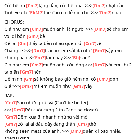
Suốt bấy lâu
[Cm7]
nay ta không còn trò chuyện thâu >>>
[Dm7]
đêm
Suốt bấy lâu
[EbM7]
hai ta không cùng cạn và say >>>
[Dm
mềm
Cứ thế im
[Cm7]
lặng dần, cứ thế phai >>>
[Dm7]
nhạt dần
Tình yêu là
[EbM7]
thế đâu có dễ nói cho >>>
[Dm7]
nhau
CHORUS:
Giá như em
[Cm7]
muốn anh, là người >>>
[Dm7]
sẽ cho 
vơi đi bộn
[Gm7]
bề
Để lại
[Gm]
thấy ta bên nhau quên lối
[Cm7]
về
Chẳng lẽ >>>
[Dm7]
trái tim em sắt đá như
[Gm7]
vậy, em
không bận >>
[Fm7]
tâm hay >>>
[Bb]
sao?
Giá như em
[Cm7]
muốn anh, cởi lòng >>>
[Dm7]
với em kh
ta giận
[Gm7]
hờn
Để mình
[Gm]
sẽ không bao giờ nếm nỗi cô
[Cm7]
đơn
Giá >>>
[Dm7]
mà em muốn như
[Gm7]
vậy
RAP: