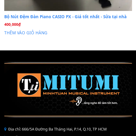
Cài đặt dữ liệu sample cho đàn Yamaha PSR-S750 S95
26
Th6
Mỡ tra phím đàn Piano Organ
40,000
₫
THÊM VÀO GIỎ HÀNG