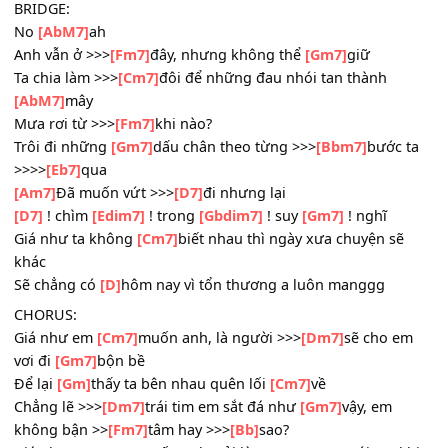
Để lại
[Gm]
thấy ta bên nhau quên lối
[Cm7]
về
Chẳng lẽ >>>
[Dm7]
trái tim em sắt đá như
[Gm7]
vậy, em
không bận >>
[Fm7]
tâm hay >>>
[Bb]
sao?
Giá như em
[Cm7]
muốn anh, cởi lòng >>>
[Dm7]
với em kh
ta giận
[Gm7]
hờn
Để mình
[Gm]
sẽ không bao giờ nếm nỗi cô
[Cm7]
đơn
Giá >>>
[Dm7]
mà em muốn như
[Gm7]
vậy
BRIDGE:
No
[AbM7]
ah
Anh vẫn ở >>>
[Fm7]
đây, nhưng không thể
[Gm7]
giữ
Ta chia làm >>>
[Cm7]
đôi để những đau nhói tan thành
[AbM7]
mây
Mưa rơi từ >>>
[Fm7]
khi nào?
Trôi đi những
[Gm7]
dấu chân theo từng >>>
[Bbm7]
bước
>>>>
[Eb7]
qua
[Am7]
Đã muốn vứt >>>
[D7]
đi nhưng lại
[D7]
! chìm
[Edim7]
! trong
[Gbdim7]
! suy
[Gm7]
! nghĩ