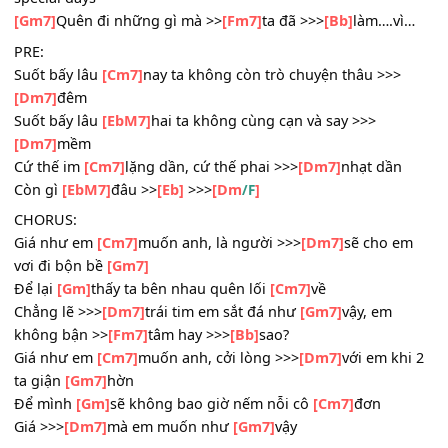
[Cm7]
Sau những cãi vã (Can’t be better)
>>>
[Dm7]
Rồi cuối cùng 2 ta (Can’t be closer)
[Gm7]
Đêm xua đi nhanh những vết mờ
[Gm7]
Bỏ lại ai đâu đây đang thẫn
[Cm7]
thờ
Không seen mess của anh, >>>
[Dm7]
quên đi bao nhiêu
special days
[Gm7]
Quên đi những gì mà >>
[Fm7]
ta đã >>>
[Bb]
làm….v
PRE:
Suốt bấy lâu
[Cm7]
nay ta không còn trò chuyện thâu >>>
[Dm7]
đêm
Suốt bấy lâu
[EbM7]
hai ta không cùng cạn và say >>>
[Dm7]
mềm
Cứ thế im
[Cm7]
lặng dần, cứ thế phai >>>
[Dm7]
nhạt dần
Còn gì
[EbM7]
đâu >>
[Eb]
>>>
[Dm
]
/F
CHORUS:
Giá như em
[Cm7]
muốn anh, là người >>>
[Dm7]
sẽ cho 
vơi đi bộn bề
[Gm7]