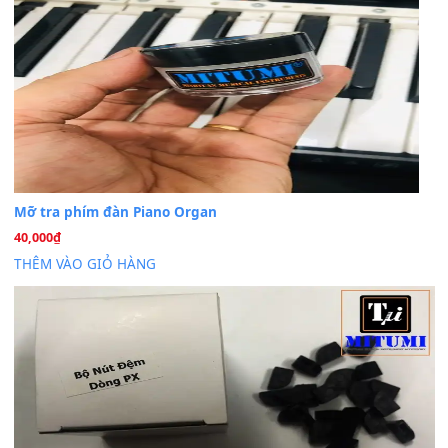
band tiếng…
MinhTuan89
trong
Lỡ làng duyên em
30 Tháng 9, 2025
Trang hợp âm chưa cập nhật sheet, bạn đợi một thời gian nhé
Khách
trong
Lỡ làng duyên em
30 Tháng 9, 2025
Cho xin sheet nhạc organ được không ạ
BÀI MỚI VIẾT
Dịch vụ cho thuê âm thanh tiệc gia đình, ban nhạc, ca s
20
Th7
Cài đặt dữ liệu cho đàn PSR-SX900 PSR-SX920 tại MIT
20
Th7
Dịch Vụ Cài Đặt Sample Đàn Organ Yamaha Tận Nhà 
07
Th7
Nâng Tầm Âm Thanh Cho Cây Đàn Của Bạn
Khóa Học Hướng Dẫn Sử Dụng Đàn Organ/Keyboard
26
Th6
Chuyên Sâu TPHCM | MITUMI