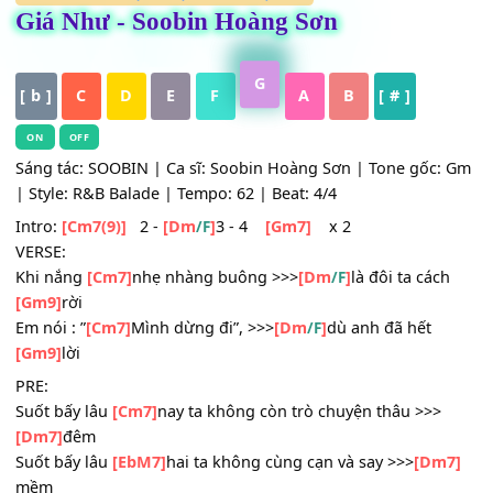
ĐÃ KIỂM DUYỆT
,
HỢP ÂM
,
Nhạc Trẻ
Giá Như - Soobin Hoàng Sơn
G
[ b ]
C
D
E
F
A
B
[ # ]
ON
OFF
Sáng tác: SOOBIN | Ca sĩ: Soobin Hoàng Sơn | Tone gốc
| Style: R&B Balade | Tempo: 62 | Beat: 4/4
Intro:
[Cm7(9)]
2 -
[Dm
]
3 - 4
[Gm7]
x 2
/F
VERSE:
Khi nắng
[Cm7]
nhẹ nhàng buông >>>
[Dm
]
là đôi ta các
/F
[Gm9]
rời
Em nói : ”
[Cm7]
Mình dừng đi”, >>>
[Dm
]
dù anh đã hết
/F
[Gm9]
lời
PRE: