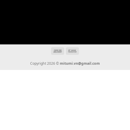
Địa chỉ: 666/5A Đường Ba Tháng Hai, P.14, Q.10, TP HCM
Hotline: 0936 22 90 22
mitumi.vn@gmail.com
THÔNG TIN
Giới Thiệu
Tin Tức
Thanh Toán
Vận Chuyển
Chính Sách Bảo Hành