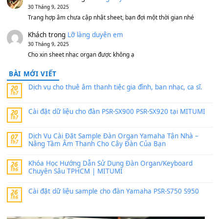
Bộ mạch phím Pa600 Pa300 Pa700 Cũ
1,200,000
₫
MinhTuan89
trong
[CHIA SẺ] Bộ Dữ Liệu – Sample MI
V1 Cho Đàn Yamaha S750, S950
11 Tháng 7, 2026
https://vietkeyboard.vn/bo-du-lieu-sample-mitumi-cho-dan-psr
sx900-psr-sx700/
thaibaoduong68
trong
Bộ dữ liệu Sample MITUMI cho
PSR-SX900 và PSR-SX700
24 Tháng 4, 2026
Có giữ liệu 720 ko tuân e xin với ạ
thaitoanorg
trong
Bộ dữ liệu Sample MITUMI cho Đàn
SX900 và PSR-SX700
24 Tháng 4, 2026
bác ơi cho em hỏi chút , e tải về nhưng chỉ mở dc STYLE , khôn