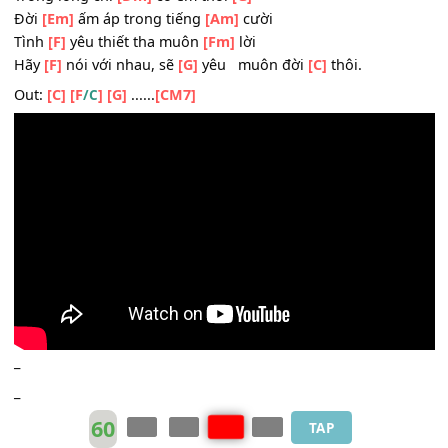
Hãy
[C]
nói với em, chỉ
[D7]
yêu mãi
[G]
em mà
[C]
thôi.
Bridge: Violin dẫn
[C]
[D]
[E]
[F]
[G]
-
[F]
[E]
[D]
[E]
[E]
Hùh huh húh hùh .
[Am]
.húh
[F]
đá dad dad đi
[Dm]
đà
[Em]
đá dad dad đi
[Am]
dad
dad
[F]
dad.....
[Em]
dad
[D]
dad.....
[G
]
đa
[G11]
đá >>>
[
sus4
Ðừng xa em
[C]
nhé người ơi xin
[Em7]
hãy bên nhau
suốt
[Am]
đời
[C
]
/G
Và anh hãy
[F]
nói, hãy nói với
[A
]
em
7(b9)
Trong lòng chỉ
[Dm]
có em thôi
[G]
Đời
[Em]
ấm áp trong tiếng
[Am]
cười
Tình
[F]
yêu thiết tha muôn
[Fm]
lời
Hãy
[F]
nói với nhau, sẽ
[G]
yêu muôn đời
[C]
thôi.
Out:
[C]
[F
]
[G]
......
[CM7]
/C