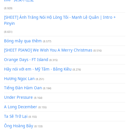
Để lại một bình luận
Bạn phải
đăng nhập
để gửi bình luận.
Xem nhiều nhất
Buông bỏ sự phụ thuộc nơi anh (Pinyin)
(18.942)
Phép Màu (OST Đàn Cá Gỗ)
(15.618)
[SHEET PIANO] Happy Birthday
(13.920)
Giá Như - Soobin Hoàng Sơn
(11.359)
Có Em Đời Bỗng Vui
(9.744)
Cơn Mơ Băng Giá
(9.103)
Chờ một tiếng yêu
(8.991)
Lãng Quên Chiều Thu | Anh không muốn ra đi | Qí shí bù xiǎ
zǒu - 其实不想走
(8.929)