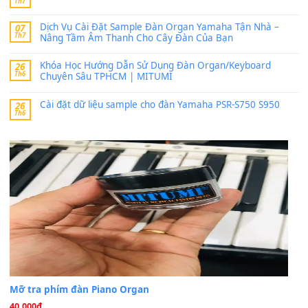
sx900-psr-sx700/
thaibaoduong68
trong
Bộ dữ liệu Sample MITUMI cho
PSR-SX900 và PSR-SX700
24 Tháng 4, 2026
Có giữ liệu 720 ko tuân e xin với ạ
thaitoanorg
trong
Bộ dữ liệu Sample MITUMI cho Đàn
SX900 và PSR-SX700
24 Tháng 4, 2026
bác ơi cho em hỏi chút , e tải về nhưng chỉ mở dc STYLE , khôn
band tiếng…
MinhTuan89
trong
Lỡ làng duyên em
30 Tháng 9, 2025
Trang hợp âm chưa cập nhật sheet, bạn đợi một thời gian nhé
Khách
trong
Lỡ làng duyên em
30 Tháng 9, 2025
Cho xin sheet nhạc organ được không ạ