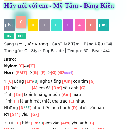
ĐÃ KIỂM DUYỆT
,
HỢP ÂM
Hãy nói với em - Mỹ Tâm - Bằng Kiều
C
[ b ]
D
E
F
G
A
B
[ # ]
ON
OFF
Quốc Vượng
Sáng tác:
| Ca sĩ: Mỹ Tâm - Bằng Kiều (C#) |
Tone gốc: C | Style: PopBalade | Tempo: 60 | Beat: 4/4
Intro:
Nylon:
[C]
-->
[G]
Horn
[FM7]
-->
[G]
[F]
-->
[G]
[G7
]
sus4
1.
[C]
Lắng
[Em
]
nghe tiếng
[Am]
con tim
[G]
/B
[F]
Biết ...........
[A]
em đã
[Dm]
yêu anh
[G]
Tình
[Em]
là ánh nắng muôn
[Am]
màu
Tình
[F]
là ánh mắt thiết tha trao
[C]
nhau