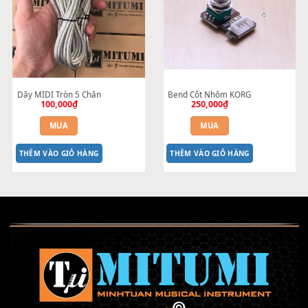
BEND 4 CHIỀU MTP-5F Cho đàn 
BEND 4 CHIỀU MTP-5F US
SX600 và đàn S670
dành cho MODX Pa5X Pa10
2,200,000
₫
Pa700 Pa600 đời mới
1,800,000
₫
MUA
MUA
THÊM VÀO GIỎ HÀNG
THÊM VÀO GIỎ HÀNG