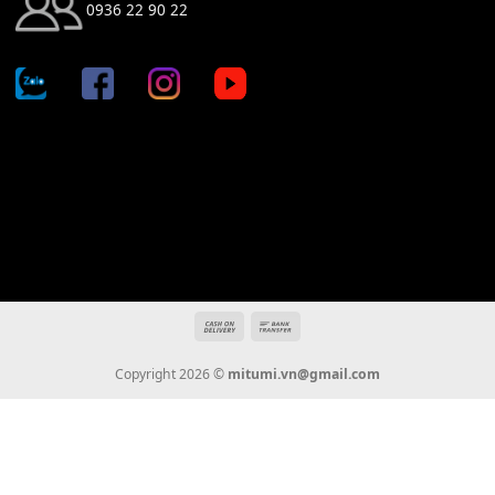
Địa chỉ: 666/5A Đường Ba Tháng Hai, P.14, Q.10, TP HCM
Hotline: 0936 22 90 22
mitumi.vn@gmail.com
THÔNG TIN
Giới Thiệu
Tin Tức
Thanh Toán
Vận Chuyển
Chính Sách Bảo Hành
Liên Hệ
KẾT NỐI CHÚNG TÔI