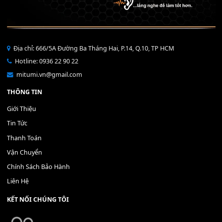
Dây MIDI Tròn 5 Chân
Bend Cốt Nhôm KORG
100,000
₫
250,000
₫
MUA
MUA
THÊM VÀO GIỎ HÀNG
THÊM VÀO GIỎ HÀNG