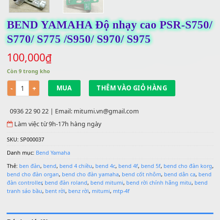
BEND YAMAHA Độ nhạy cao PSR-S7
S770/ S775 /S950/ S970/ S975
100,000
₫
Còn 9 trong kho
Số lượng
MUA
THÊM VÀO GIỎ HÀNG
0936 22 90 22 | Email: mitumi.vn@gmail.com
Làm việc từ 9h-17h hàng ngày
SKU:
SP000037
Danh mục:
Bend Yamaha