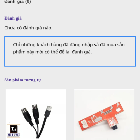
Thẻ:
ben đàn
,
bend
,
bend 4 chiều
,
bend 4c
,
bend 4f
,
bend 5f
,
bend cho đàn
bend cho đàn organ
,
bend cho đàn yamaha
,
bend cốt nhôm
,
bend dân ca
đàn controller
,
bend đàn roland
,
bend mitumi
,
bend rời chính hãng mitu
,
b
tranh sáo bầu
,
bent rời
,
benz rời
,
mitumi
,
mtp-4f
Đánh giá (0)
Đánh giá
Chưa có đánh giá nào.
Chỉ những khách hàng đã đăng nhập và đã mua sản
phẩm này mới có thể để lại đánh giá.
Sản phẩm tương tự