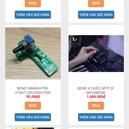
BEND đàn ROLAND EA7 GW8 
BEND CỐT NHÔM đàn orga
BK5 BK9 JUNO EDIROL PRELUDE
Yamaha
250,000
₫
250,000
₫
MUA
MUA
THÊM VÀO GIỎ HÀNG
THÊM VÀO GIỎ HÀNG