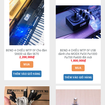
BEND YAMAHA PSR-
BEND 4 CHIỀU MTP-5F 
2100/1100/2000/1000
MEGABEND
50,000
₫
1,600,000
₫
MUA
MUA
THÊM VÀO GIỎ HÀNG
THÊM VÀO GIỎ HÀNG