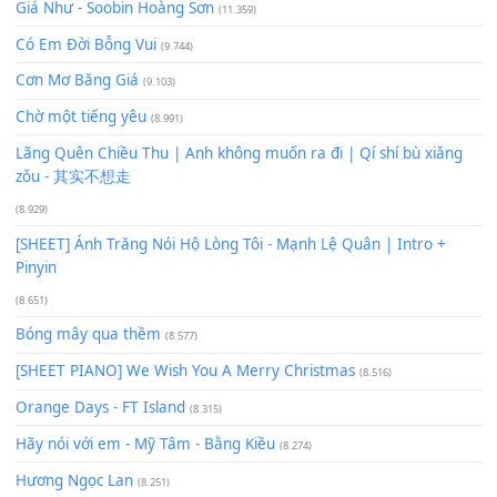
MinhTuan89
viết:
13 Tháng 9, 2025 lúc 2:55 chiều
Bạn liên hệ shop theo số điện thoại 0936229022 nhé
Để lại một bình luận
Bạn phải
đăng nhập
để gửi bình luận.
Xem nhiều nhất
Buông bỏ sự phụ thuộc nơi anh (Pinyin)
(18.942)
Phép Màu (OST Đàn Cá Gỗ)
(15.618)
[SHEET PIANO] Happy Birthday
(13.920)
Giá Như - Soobin Hoàng Sơn
(11.359)
Có Em Đời Bỗng Vui
(9.744)
Cơn Mơ Băng Giá
(9.103)