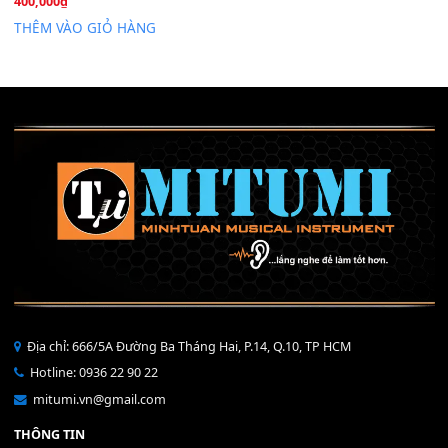
Mỡ tra phím đàn Piano Organ
40,000
₫
THÊM VÀO GIỎ HÀNG