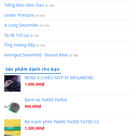
Chờ một tiếng yêu
(8.991)
Lãng Quên Chiều Thu | Anh không muốn ra đi | Qí shí bù xiǎ
zǒu - 其实不想走
(8.929)
[SHEET] Ánh Trăng Nói Hộ Lòng Tôi - Mạnh Lệ Quân | Intro +
Pinyin
(8.651)
Bóng mây qua thềm
(8.577)
[SHEET PIANO] We Wish You A Merry Christmas
(8.516)
Orange Days - FT Island
(8.315)
Hãy nói với em - Mỹ Tâm - Bằng Kiều
(8.274)
Hương Ngọc Lan
(8.251)
Tiếng Đàn Hàm Oan
(8.194)