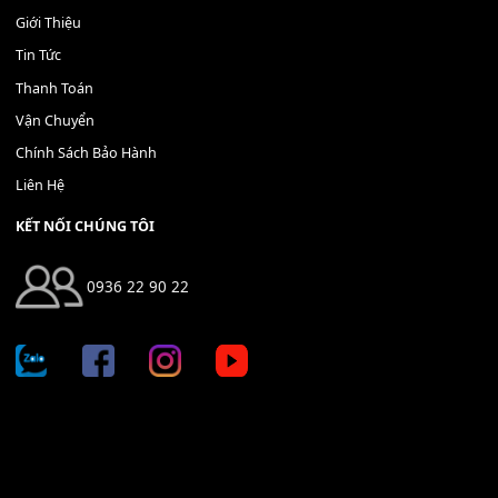
Bộ Nút Đệm Đàn Piano CASIO PX - Giá tốt nhất - Sửa tại n
400,000
₫
THÊM VÀO GIỎ HÀNG