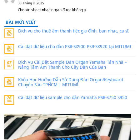
MinhTuan89
trong
[CHIA SẺ] Bộ Dữ Liệu – Sample MI
V1 Cho Đàn Yamaha S750, S950
11 Tháng 7, 2026
https://vietkeyboard.vn/bo-du-lieu-sample-mitumi-cho-dan-psr
sx900-psr-sx700/
thaibaoduong68
trong
Bộ dữ liệu Sample MITUMI cho
PSR-SX900 và PSR-SX700
24 Tháng 4, 2026
Có giữ liệu 720 ko tuân e xin với ạ
thaitoanorg
trong
Bộ dữ liệu Sample MITUMI cho Đàn
SX900 và PSR-SX700
24 Tháng 4, 2026
bác ơi cho em hỏi chút , e tải về nhưng chỉ mở dc STYLE , khôn
band tiếng…
MinhTuan89
trong
Lỡ làng duyên em
30 Tháng 9, 2025