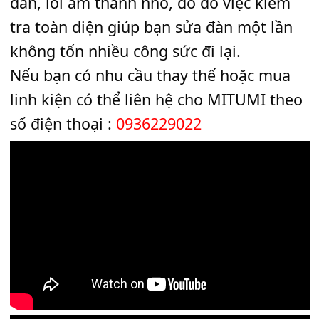
Đây là một trong các trường hợp thay 
trên đàn S500 và thành công chỉ trong
phút, tuy nhiên cần thực hiện bởi kỹ
thuật viên. Ngoài ra chúng ta cần kiể
tra thêm một số lỗi của đàn như phím
đàn, lỗi âm thanh nhỏ, do đó việc kiể
tra toàn diện giúp bạn sửa đàn một lầ
không tốn nhiều công sức đi lại.
Nếu bạn có nhu cầu thay thế hoặc mu
linh kiện có thể liên hệ cho MITUMI t
số điện thoại :
0936229022