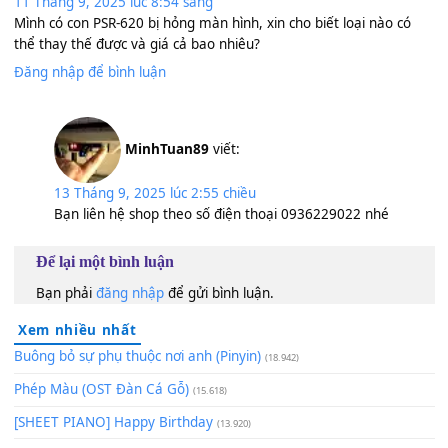
Lượt xem:
1.103
2 Bình luận "
Thay màn hình đàn PSR-S550B S500 S670
S650 DGX-640 DGX-620
"
Ngô Thời Sự
viết:
11 Tháng 9, 2025 lúc 8:54 sáng
Mình có con PSR-620 bị hỏng màn hình, xin cho biết loại nào 
thể thay thế được và giá cả bao nhiêu?
Đăng nhập để bình luận