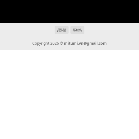
Địa chỉ: 666/5A Đường Ba Tháng Hai, P.14, Q.10, TP HCM
Hotline: 0936 22 90 22
mitumi.vn@gmail.com
THÔNG TIN
Giới Thiệu
Tin Tức
Thanh Toán
Vận Chuyển
Chính Sách Bảo Hành
Liên Hệ
KẾT NỐI CHÚNG TÔI