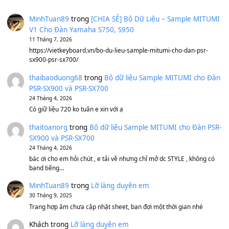
Under Pressure
(8.164)
A Long December
(8.155)
Ta Sẽ Trở Lại
(8.155)
Ông Hoàng Bảy
(8.133)
Avenged Sevenfold - Buried Alive
(8.109)
Sản phẩm dành cho bạn
BEND 4 CHIỀU MTP-5F MEGABEND
1,600,000
₫
Bánh xe Pa600 Pa900
500,000
₫
Bộ mạch phím Pa600 Pa300 Pa700 Cũ
1,200,000
₫