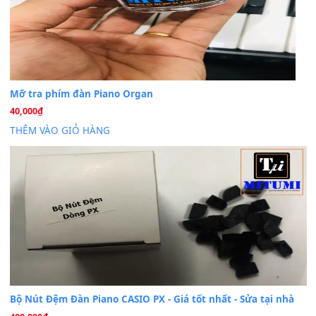
Trang hợp âm chưa cập nhật sheet, bạn đợi một thời gian nhé
Khách
trong
Lỡ làng duyên em
30 Tháng 9, 2025
Cho xin sheet nhạc organ được không ạ
BÀI MỚI VIẾT
Dịch vụ cho thuê âm thanh tiệc gia đình, ban nhạc, ca s
20
Th7
Cài đặt dữ liệu cho đàn PSR-SX900 PSR-SX920 tại MIT
20
Th7
Dịch Vụ Cài Đặt Sample Đàn Organ Yamaha Tận Nhà 
07
Th7
Nâng Tầm Âm Thanh Cho Cây Đàn Của Bạn
Khóa Học Hướng Dẫn Sử Dụng Đàn Organ/Keyboard
26
Th6
Chuyên Sâu TPHCM | MITUMI
Cài đặt dữ liệu sample cho đàn Yamaha PSR-S750 S95
26
Th6