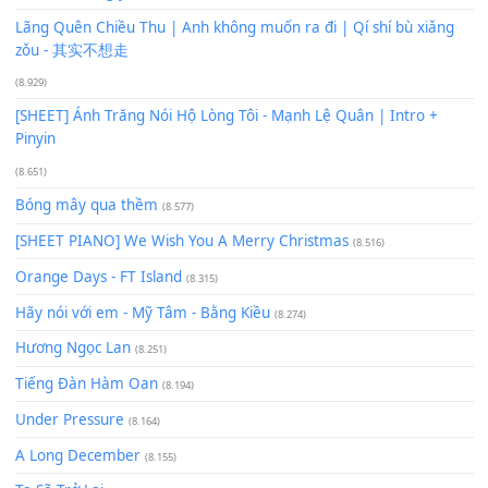
Phép Màu (OST Đàn Cá Gỗ)
(15.618)
[SHEET PIANO] Happy Birthday
(13.920)
Giá Như - Soobin Hoàng Sơn
(11.359)
Có Em Đời Bỗng Vui
(9.744)
Cơn Mơ Băng Giá
(9.103)
Chờ một tiếng yêu
(8.991)
Lãng Quên Chiều Thu | Anh không muốn ra đi | Qí shí bù xiǎ
zǒu - 其实不想走
(8.929)
[SHEET] Ánh Trăng Nói Hộ Lòng Tôi - Mạnh Lệ Quân | Intro +
Pinyin
(8.651)
Bóng mây qua thềm
(8.577)
[SHEET PIANO] We Wish You A Merry Christmas
(8.516)