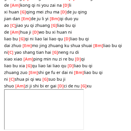
shuo
[Am]
zi ji shi bi er gai
[D]
ci de nu
[G]
xu
tao yan
[G]
qi shang ba xia
[D]
de xin qing
zhi shi
[Em]
gang hao jin tian
[Bm]
you xia yu
gan qing
[C]
sheng wen hua zuo
[G]
tou ming
de
[Am]
kong qi ni you zai na
[D]
li
xi huan
[G]
qing mei zhu ma
[D]
de ju qing
jian dan
[Em]
de ju li yi
[Bm]
qi duo yu
ao
[C]
jiao yu qi zhuang
[G]
liao bu qi
de
[Am]
hua ji
[D]
wo bu xi huan ni
liao bu
[G]
qi ni liao lai liao qu
[D]
liao bu qi
dai zhuo
[Em]
mo jing zhuang ku shua shuai
[Bm]
liao bu
ni
[C]
yao shang tian hai
[G]
neng ru di
xiao xiao
[Am]
ping min nu zi re bu
[D]
qi
liao bu xia
[G]
qu liao lai liao qu
[D]
liao bu qi
zhuang zuo
[Em]
shi ge fu er dai ni
[Bm]
liao bu qi
ni
[C]
shua pi qi wu
[G]
suo bu ji
shuo
[Am]
zi ji shi bi er gai
[D]
ci de nu
[G]
xu