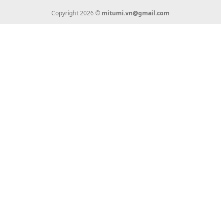
Thanh Toán
Vận Chuyển
Chính Sách Bảo Hành
Liên Hệ
KẾT NỐI CHÚNG TÔI
0936 22 90 22