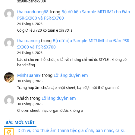
Bánh xe Pa600 Pa900
500,000
₫
Bộ mạch phím Pa600 Pa300 Pa700 Cũ
1,200,000
₫
MinhTuan89
trong
[CHIA SẺ] Bộ Dữ Liệu – Sample MI
V1 Cho Đàn Yamaha S750, S950
11 Tháng 7, 2026
https://vietkeyboard.vn/bo-du-lieu-sample-mitumi-cho-dan-psr
sx900-psr-sx700/
thaibaoduong68
trong
Bộ dữ liệu Sample MITUMI cho
PSR-SX900 và PSR-SX700
24 Tháng 4, 2026
Có giữ liệu 720 ko tuân e xin với ạ