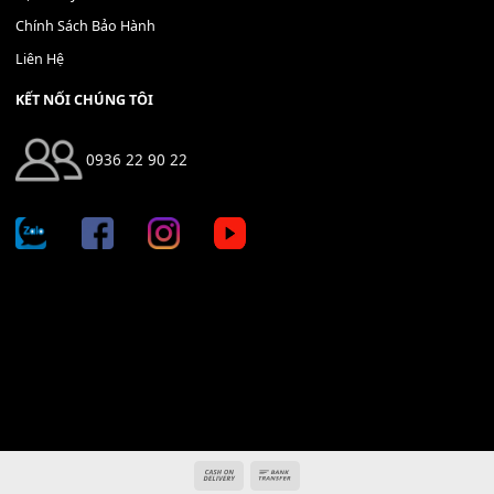
Địa chỉ: 666/5A Đường Ba Tháng Hai, P.14, Q.10, TP HCM
Hotline: 0936 22 90 22
mitumi.vn@gmail.com
THÔNG TIN
Giới Thiệu
Tin Tức