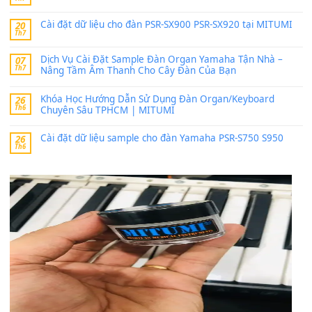
thaitoanorg
trong
Bộ dữ liệu Sample MITUMI cho Đàn
SX900 và PSR-SX700
24 Tháng 4, 2026
bác ơi cho em hỏi chút , e tải về nhưng chỉ mở dc STYLE , khôn
band tiếng…
MinhTuan89
trong
Lỡ làng duyên em
30 Tháng 9, 2025
Trang hợp âm chưa cập nhật sheet, bạn đợi một thời gian nhé
Khách
trong
Lỡ làng duyên em
30 Tháng 9, 2025
Cho xin sheet nhạc organ được không ạ
BÀI MỚI VIẾT
Dịch vụ cho thuê âm thanh tiệc gia đình, ban nhạc, ca s
20
Th7
Cài đặt dữ liệu cho đàn PSR-SX900 PSR-SX920 tại MIT
20
Th7
Dịch Vụ Cài Đặt Sample Đàn Organ Yamaha Tận Nhà 
07