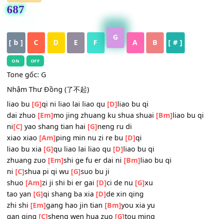
HỢP ÂM
687
G
[ b ]
C
D
E
F
A
B
[ # ]
ON
OFF
Tone gốc: G
Nhậm Thư Đồng (了不起)
liao bu
[G]
qi ni liao lai liao qu
[D]
liao bu qi
dai zhuo
[Em]
mo jing zhuang ku shua shuai
[Bm]
liao bu
ni
[C]
yao shang tian hai
[G]
neng ru di
xiao xiao
[Am]
ping min nu zi re bu
[D]
qi
liao bu xia
[G]
qu liao lai liao qu
[D]
liao bu qi
zhuang zuo
[Em]
shi ge fu er dai ni
[Bm]
liao bu qi
ni
[C]
shua pi qi wu
[G]
suo bu ji