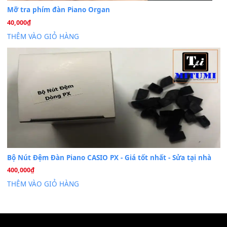
Th7
Nâng Tầm Âm Thanh Cho Cây Đàn Của Bạn
Khóa Học Hướng Dẫn Sử Dụng Đàn Organ/Keyboard
26
Th6
Chuyên Sâu TPHCM | MITUMI
Cài đặt dữ liệu sample cho đàn Yamaha PSR-S750 S95
26
Th6
Mỡ tra phím đàn Piano Organ
40,000
₫