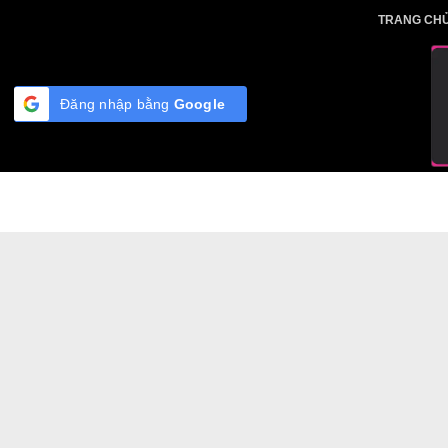
Skip
TRA
to
content
Đăng nhập bằng
Google