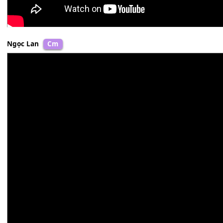
Ngọc Lan
Cm