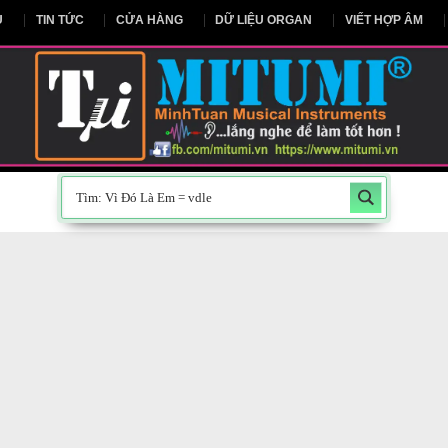
NG CHỦ
TIN TỨC
CỬA HÀNG
DỮ LIỆU ORGAN
V