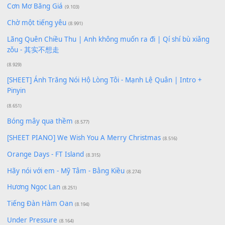
Xem nhiều nhất
Buông bỏ sự phụ thuộc nơi anh (Pinyin)
(18.942)
Phép Màu (OST Đàn Cá Gỗ)
(15.618)
[SHEET PIANO] Happy Birthday
(13.920)
Giá Như - Soobin Hoàng Sơn
(11.359)
Có Em Đời Bỗng Vui
(9.744)
Cơn Mơ Băng Giá
(9.103)
Chờ một tiếng yêu
(8.991)
Lãng Quên Chiều Thu | Anh không muốn ra đi | Qí shí bù xiǎ
zǒu - 其实不想走
(8.929)
[SHEET] Ánh Trăng Nói Hộ Lòng Tôi - Mạnh Lệ Quân | Intro +
Pinyin
(8.651)