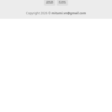
Tin Tức
Thanh Toán
Vận Chuyển
Chính Sách Bảo Hành
Liên Hệ
KẾT NỐI CHÚNG TÔI
0936 22 90 22