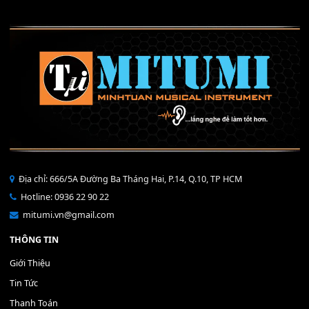
Mỡ tra phím đàn Piano Organ
40,000
₫
THÊM VÀO GIỎ HÀNG
Bộ Nút Đệm Đàn Piano CASIO PX - Giá tốt nhất - Sửa tại n
400,000
₫
THÊM VÀO GIỎ HÀNG