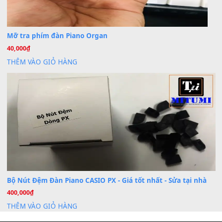
20
Th7
Dịch Vụ Cài Đặt Sample Đàn Organ Yamaha Tận Nhà 
07
Th7
Nâng Tầm Âm Thanh Cho Cây Đàn Của Bạn
Khóa Học Hướng Dẫn Sử Dụng Đàn Organ/Keyboard
26
Th6
Chuyên Sâu TPHCM | MITUMI
Cài đặt dữ liệu sample cho đàn Yamaha PSR-S750 S95
26
Th6