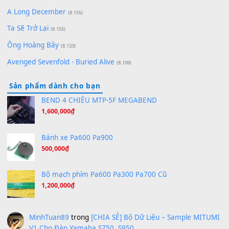
Bóng mây qua thềm
(8.577)
[SHEET PIANO] We Wish You A Merry Christmas
(8.516)
Orange Days - FT Island
(8.315)
Hãy nói với em - Mỹ Tâm - Bằng Kiều
(8.274)
Hương Ngọc Lan
(8.251)
Tiếng Đàn Hàm Oan
(8.194)
Under Pressure
(8.164)
A Long December
(8.155)
Ta Sẽ Trở Lại
(8.155)
Ông Hoàng Bảy
(8.133)
Avenged Sevenfold - Buried Alive
(8.109)
Sản phẩm dành cho bạn