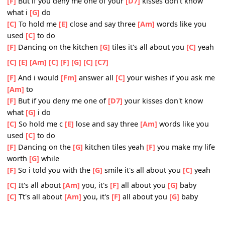
you
[F]
And i would
[Fm]
answer all your
[C]
wishes if you ask
[Am]
me to
[F]
But if you deny me one of your
[D7]
kisses don't kno
what i
[G]
do
[C]
To hold me
[E]
close and say three
[Am]
words like yo
used
[C]
to do
[F]
Dancing on the kitchen
[G]
tiles it's all about you
[C]
y
[C]
[E]
[Am]
[C]
[F]
[G]
[C]
[C7]
[F]
And i would
[Fm]
answer all
[C]
your wishes if you as
[Am]
to
[F]
But if you deny me one of
[D7]
your kisses don't kno
what
[G]
i do
[C]
So hold me c
[E]
lose and say three
[Am]
words like y
used
[C]
to do
[F]
Dancing on the
[G]
kitchen tiles yeah
[F]
you make my 