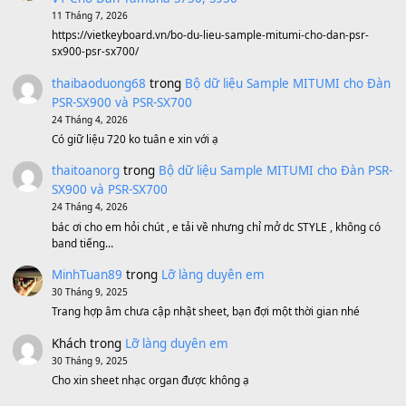
BEND 4 CHIỀU MTP-5F MEGABEND
1,600,000
₫
Bánh xe Pa600 Pa900
500,000
₫
Bộ mạch phím Pa600 Pa300 Pa700 Cũ
1,200,000
₫
MinhTuan89
trong
[CHIA SẺ] Bộ Dữ Liệu – Sample MI
V1 Cho Đàn Yamaha S750, S950
11 Tháng 7, 2026
https://vietkeyboard.vn/bo-du-lieu-sample-mitumi-cho-dan-psr
sx900-psr-sx700/
thaibaoduong68
trong
Bộ dữ liệu Sample MITUMI cho
PSR-SX900 và PSR-SX700
24 Tháng 4, 2026