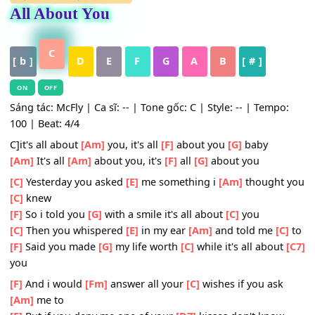
HỢP ÂM
,
Nhạc Quốc Tế
All About You
C
[ b ]
D
E
F
G
A
B
[ # ]
ON
OFF
Sáng tác: McFly | Ca sĩ: -- | Tone gốc: C | Style: -- | Temp
100 | Beat: 4/4
C]it's all about
[Am]
you, it's all
[F]
about you
[G]
baby
[Am]
It's all
[Am]
about you, it's
[F]
all
[G]
about you
[C]
Yesterday you asked
[E]
me something i
[Am]
thought
[C]
knew
[F]
So i told you
[G]
with a smile it's all about
[C]
you
[C]
Then you whispered
[E]
in my ear
[Am]
and told me
[
[F]
Said you made
[G]
my life worth
[C]
while it's all abou