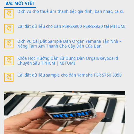
Có giữ liệu 720 ko tuân e xin với ạ
thaitoanorg
trong
Bộ dữ liệu Sample MITUMI cho Đàn
SX900 và PSR-SX700
24 Tháng 4, 2026
bác ơi cho em hỏi chút , e tải về nhưng chỉ mở dc STYLE , khôn
band tiếng…
MinhTuan89
trong
Lỡ làng duyên em
30 Tháng 9, 2025
Trang hợp âm chưa cập nhật sheet, bạn đợi một thời gian nhé
Khách
trong
Lỡ làng duyên em
30 Tháng 9, 2025
Cho xin sheet nhạc organ được không ạ
BÀI MỚI VIẾT
Dịch vụ cho thuê âm thanh tiệc gia đình, ban nhạc, ca s
20
Th7
Cài đặt dữ liệu cho đàn PSR-SX900 PSR-SX920 tại MIT