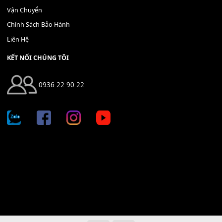
Địa chỉ: 666/5A Đường Ba Tháng Hai, P.14, Q.10, TP HCM
Hotline: 0936 22 90 22
mitumi.vn@gmail.com
THÔNG TIN
Giới Thiệu