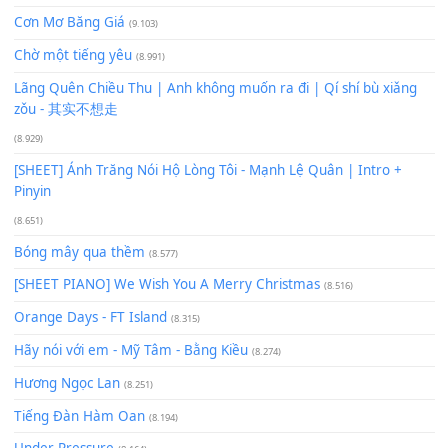
Phép Màu (OST Đàn Cá Gỗ)
(15.618)
[SHEET PIANO] Happy Birthday
(13.920)
Giá Như - Soobin Hoàng Sơn
(11.359)
Có Em Đời Bỗng Vui
(9.744)
Cơn Mơ Băng Giá
(9.103)
Chờ một tiếng yêu
(8.991)
Lãng Quên Chiều Thu | Anh không muốn ra đi | Qí shí bù xiǎ
zǒu - 其实不想走
(8.929)
[SHEET] Ánh Trăng Nói Hộ Lòng Tôi - Mạnh Lệ Quân | Intro +
Pinyin
(8.651)
Bóng mây qua thềm
(8.577)