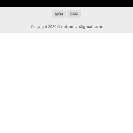
Tin Tức
Thanh Toán
Vận Chuyển
Chính Sách Bảo Hành
Liên Hệ
KẾT NỐI CHÚNG TÔI
0936 22 90 22