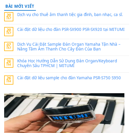
thaitoanorg
trong
Bộ dữ liệu Sample MITUMI cho Đàn
SX900 và PSR-SX700
24 Tháng 4, 2026
bác ơi cho em hỏi chút , e tải về nhưng chỉ mở dc STYLE , khôn
band tiếng…
MinhTuan89
trong
Lỡ làng duyên em
30 Tháng 9, 2025
Trang hợp âm chưa cập nhật sheet, bạn đợi một thời gian nhé
Khách
trong
Lỡ làng duyên em
30 Tháng 9, 2025
Cho xin sheet nhạc organ được không ạ
BÀI MỚI VIẾT
Dịch vụ cho thuê âm thanh tiệc gia đình, ban nhạc, ca s
20
Th7
Cài đặt dữ liệu cho đàn PSR-SX900 PSR-SX920 tại MIT
20
Th7