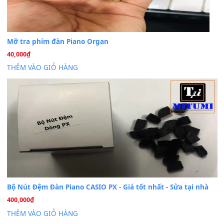
Dịch Vụ Cài Đặt Sample Đàn Organ Yamaha Tận Nhà 
07
Th7
Nâng Tầm Âm Thanh Cho Cây Đàn Của Bạn
Khóa Học Hướng Dẫn Sử Dụng Đàn Organ/Keyboard
26
Th6
Chuyên Sâu TPHCM | MITUMI
Cài đặt dữ liệu sample cho đàn Yamaha PSR-S750 S95
26
Th6
Mỡ tra phím đàn Piano Organ