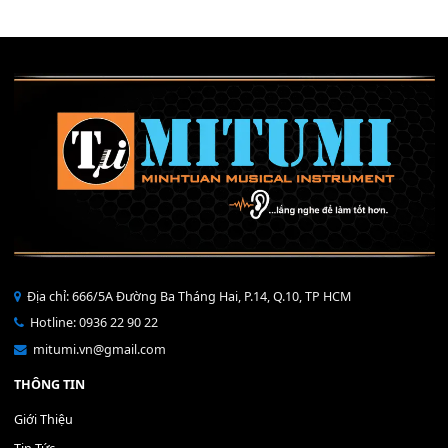
40,000
₫
THÊM VÀO GIỎ HÀNG
Bộ Nút Đệm Đàn Piano CASIO PX - Giá tốt nhất - Sửa tại n
400,000
₫
THÊM VÀO GIỎ HÀNG