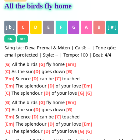
HỢP ÂM
All the birds fly home
[ b ]
C
D
E
F
G
A
B
[ # ]
ON
OFF
Sáng tác: Deva Premal & Miten | Ca sĩ: -- | Tone gốc:
email protected | Style: -- | Tempo: 100 | Beat: 4/4
[G]
All the birds
[G]
fly home
[Em]
[C]
As the sun
[D]
goes down
[G]
[Em]
Silence
[D]
can be
[C]
touched
[Em]
The splendour
[D]
of your love
[Em]
[C]
The splendour
[D]
of your love
[G]
[G]
[G]
All the birds
[G]
fly home
[Em]
[C]
As the sun
[D]
goes down
[G]