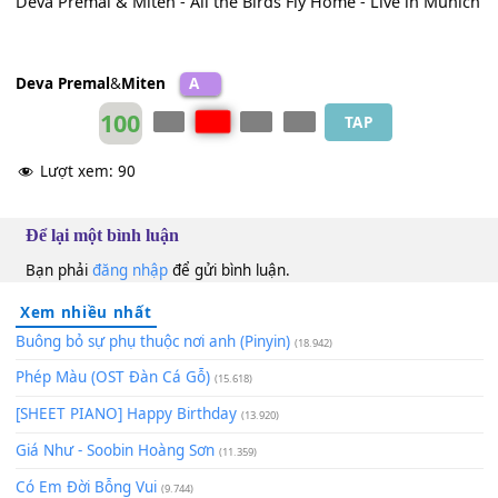
[Em]
Silence
[D]
can be
[C]
touched
[Em]
The splendour
[D]
of your love
[Em]
[C]
The splendour
[D]
of your love
[G]
[G]
Deva Premal & Miten - All the Birds Fly Home - Live in M
Deva Premal
&
Miten
A
100
TAP
Lượt xem:
90
Để lại một bình luận
Bạn phải
đăng nhập
để gửi bình luận.
Xem nhiều nhất
Buông bỏ sự phụ thuộc nơi anh (Pinyin)
(18.942)