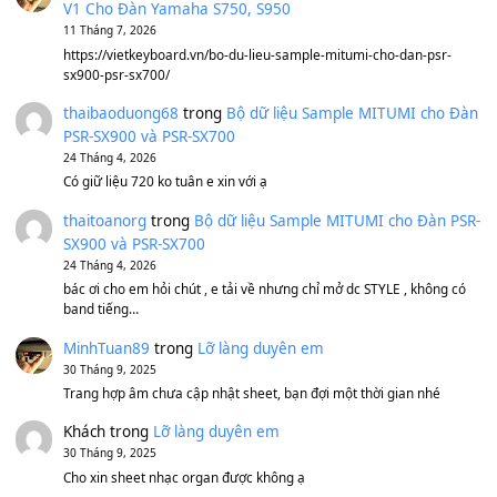
1,600,000
₫
Bánh xe Pa600 Pa900
500,000
₫
Bộ mạch phím Pa600 Pa300 Pa700 Cũ
1,200,000
₫
MinhTuan89
trong
[CHIA SẺ] Bộ Dữ Liệu – Sample MI
V1 Cho Đàn Yamaha S750, S950
11 Tháng 7, 2026
https://vietkeyboard.vn/bo-du-lieu-sample-mitumi-cho-dan-psr
sx900-psr-sx700/
thaibaoduong68
trong
Bộ dữ liệu Sample MITUMI cho
PSR-SX900 và PSR-SX700
24 Tháng 4, 2026
Có giữ liệu 720 ko tuân e xin với ạ