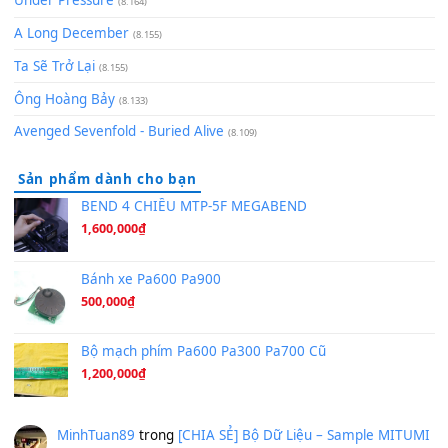
[SHEET PIANO] We Wish You A Merry Christmas
(8.516)
Orange Days - FT Island
(8.315)
Hãy nói với em - Mỹ Tâm - Bằng Kiều
(8.274)
Hương Ngọc Lan
(8.251)
Tiếng Đàn Hàm Oan
(8.194)
Under Pressure
(8.164)
A Long December
(8.155)
Ta Sẽ Trở Lại
(8.155)
Ông Hoàng Bảy
(8.133)
Avenged Sevenfold - Buried Alive
(8.109)
Sản phẩm dành cho bạn
BEND 4 CHIỀU MTP-5F MEGABEND