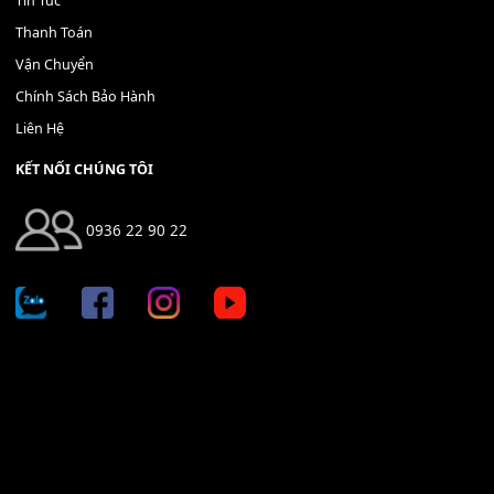
Địa chỉ: 666/5A Đường Ba Tháng Hai, P.14, Q.10, TP HCM
Hotline: 0936 22 90 22
mitumi.vn@gmail.com
THÔNG TIN
Giới Thiệu