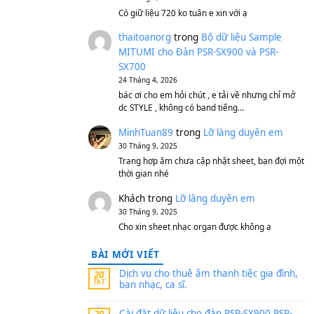
S750, S950
11 Tháng 7, 2026
https://vietkeyboard.vn/b
mitumi-cho-dan-psr-sx900
thaibaoduong68
tron
MITUMI cho Đàn PSR-S
SX700
24 Tháng 4, 2026
Có giữ liệu 720 ko tuân e x
thaitoanorg
trong
Bộ 
MITUMI cho Đàn PSR-S
SX700
24 Tháng 4, 2026
bác ơi cho em hỏi chút , e
dc STYLE , không có band
MinhTuan89
trong
Lỡ 
30 Tháng 9, 2025