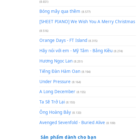
(8.929)
[SHEET] Ánh Trăng Nói Hộ Lò
Quân | Intro + Pinyin
(8.651)
Bóng mây qua thềm
(8.577)
[SHEET PIANO] We Wish You 
(8.516)
Orange Days - FT Island
(8.315)
Hãy nói với em - Mỹ Tâm - Bằ
Hương Ngọc Lan
(8.251)
Tiếng Đàn Hàm Oan
(8.194)
Under Pressure
(8.164)
A Long December
(8.155)