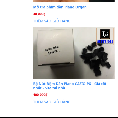
Cài đặt dữ liệu sampl
26
Th6
PSR-S750 S950
Mỡ tra phím đàn Piano Org
40,000
₫
THÊM VÀO GIỎ HÀNG