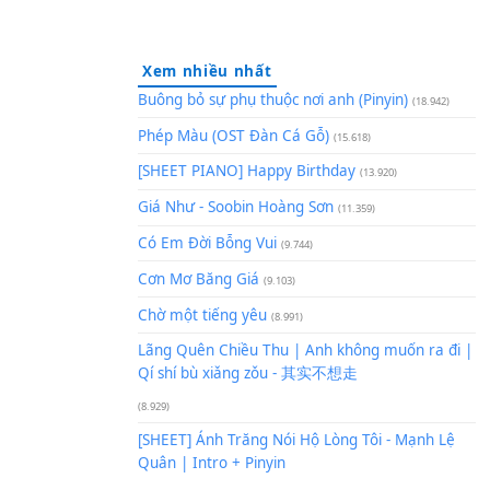
Xem nhiều nhất
Buông bỏ sự phụ thuộc nơi an
Phép Màu (OST Đàn Cá Gỗ)
(1
[SHEET PIANO] Happy Birthd
Giá Như - Soobin Hoàng Sơn
(
Có Em Đời Bỗng Vui
(9.744)
Cơn Mơ Băng Giá
(9.103)
Chờ một tiếng yêu
(8.991)
Lãng Quên Chiều Thu | Anh k
Qí shí bù xiǎng zǒu - 其实不