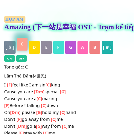
HỢP ÂM
Amazing (下一站是幸福 OST - Trạm kế t
C
[ b ]
D
E
F
G
A
B
[ # ]
ON
OFF
Tone gốc: C
Lâm Thế Dân(林世民)
I
[F]
feel like I am sin
[C]
king
Cause you are
[Dm]
special
[G]
Cause you are a
[C]
mazing
[F]
Before I falling
[C]
down