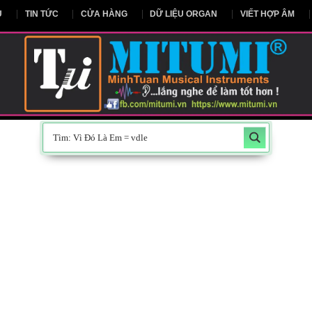
NG CHỦ
TIN TỨC
CỬA HÀNG
DỮ LIỆU ORGAN
V