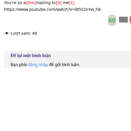
But
[C]
I will be
standing
for you
[Dm]
here
[G]
every
[CM7]
day
[C]
Don't
[F]
go away from
[C]
me
Don't
[Dm7]
go a
[G]
way from
[C]
me
Please
[F]
stay with
[C]
me
Cause you're so
[Dm7]
amazing
[G]
to
[C]
me
You're so a
[Dm]
mazing to
[G]
me
[C]
https://www.youtube.com/watch?v=IB5V2nYw_h8
60
Lượt xem:
49
Để lại một bình luận
Bạn phải
đăng nhập
để gửi bình luận.