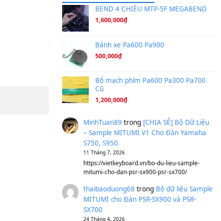
Ta Sẽ Trở Lại
(8.155)
Ông Hoàng Bảy
(8.133)
Avenged Sevenfold - Buried A
Sản phẩm dành cho bạn
BEND 4 CHIỀU M
1,600,000
₫
Bánh xe Pa600 Pa
500,000
₫
Bộ mạch phím Pa6
Cũ
1,200,000
₫
MinhTuan89
trong
[CH
– Sample MITUMI V1 