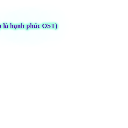
iếp là hạnh phúc OST)