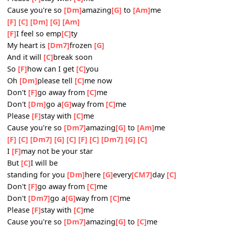
Oh
[Dm]
please
[G]
hold my
[C]
hand
Don't
[F]
go away from
[C]
me
Don't
[Dm]
go a
[G]
way from
[C]
me
Please
[F]
stay with
[C]
me
Cause you're so
[Dm]
amazing
[G]
to
[Am]
me
[F]
[C]
[Dm]
[G]
[Am]
[F]
I feel so emp
[C]
ty
My heart is
[Dm7]
frozen
[G]
And it will
[C]
break soon
So
[F]
how can I get
[C]
you
Oh
[Dm]
please tell
[C]
me now
Don't
[F]
go away from
[C]
me
Don't
[Dm]
go a
[G]
way from
[C]
me
Please
[F]
stay with
[C]
me
Cause you're so
[Dm7]
amazing
[G]
to
[Am]
me
[F]
[C]
[Dm7]
[G]
[C]
[F]
[C]
[Dm7]
[G]
[C]
I
[F]
may not be your star