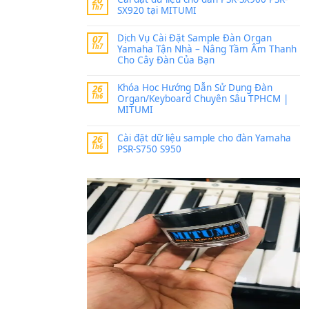
Trang hợp âm chưa cập nh
thời gian nhé
Khách
trong
Lỡ làng 
30 Tháng 9, 2025
Cho xin sheet nhạc organ
BÀI MỚI VIẾT
Dịch vụ cho thuê âm th
20
Th7
ban nhạc, ca sĩ.
Cài đặt dữ liệu cho đà
20
Th7
SX920 tại MITUMI
Dịch Vụ Cài Đặt Samp
07
Th7
Yamaha Tận Nhà – N
Cho Cây Đàn Của Bạn
Khóa Học Hướng Dẫn 
26
Th6
Organ/Keyboard Chuy
MITUMI