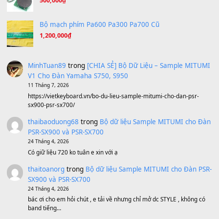
Ông Hoàng Bảy
(8.133)
Avenged Sevenfold - Buried Alive
(8.109)
Sản phẩm dành cho bạn
BEND 4 CHIỀU MTP-5F MEGABEND
1,600,000
₫
Bánh xe Pa600 Pa900
500,000
₫
Bộ mạch phím Pa600 Pa300 Pa700 Cũ
1,200,000
₫
MinhTuan89
trong
[CHIA SẺ] Bộ Dữ Liệu – Sample MI
V1 Cho Đàn Yamaha S750, S950
11 Tháng 7, 2026