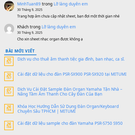
https://vietkeyboard.vn/bo-du-lieu-sample-mitumi-cho-dan-psr
sx900-psr-sx700/
thaibaoduong68
trong
Bộ dữ liệu Sample MITUMI cho
PSR-SX900 và PSR-SX700
24 Tháng 4, 2026
Có giữ liệu 720 ko tuân e xin với ạ
thaitoanorg
trong
Bộ dữ liệu Sample MITUMI cho Đàn
SX900 và PSR-SX700
24 Tháng 4, 2026
bác ơi cho em hỏi chút , e tải về nhưng chỉ mở dc STYLE , khôn
band tiếng…
MinhTuan89
trong
Lỡ làng duyên em
30 Tháng 9, 2025
Trang hợp âm chưa cập nhật sheet, bạn đợi một thời gian nhé
Khách
trong
Lỡ làng duyên em
30 Tháng 9, 2025
Cho xin sheet nhạc organ được không ạ