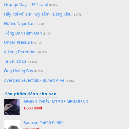
(8.929)
[SHEET] Ánh Trăng Nói Hộ Lòng Tôi - Mạnh Lệ Quân | Intro +
Pinyin
(8.651)
Bóng mây qua thềm
(8.577)
[SHEET PIANO] We Wish You A Merry Christmas
(8.516)
Orange Days - FT Island
(8.315)
Hãy nói với em - Mỹ Tâm - Bằng Kiều
(8.274)
Hương Ngọc Lan
(8.251)
Tiếng Đàn Hàm Oan
(8.194)
Under Pressure
(8.164)
A Long December
(8.155)
Ta Sẽ Trở Lại
(8.155)