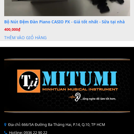
Mỡ tra phím đàn Piano Organ
40,000
₫
THÊM VÀO GIỎ HÀNG