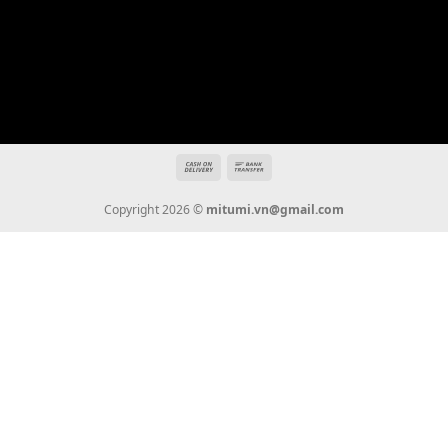
mitumi.vn@gmail.com
THÔNG TIN
Giới Thiệu
Tin Tức
Thanh Toán
Vận Chuyển
Chính Sách Bảo Hành
Liên Hệ
KẾT NỐI CHÚNG TÔI
0936 22 90 22