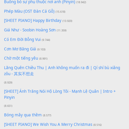
Để lại một bình luận
Bạn phải
đăng nhập
để gửi bình luận.
Xem nhiều nhất
Buông bỏ sự phụ thuộc nơi anh (Pinyin)
(18.942)
Phép Màu (OST Đàn Cá Gỗ)
(15.618)
[SHEET PIANO] Happy Birthday
(13.920)
Giá Như - Soobin Hoàng Sơn
(11.359)
Có Em Đời Bỗng Vui
(9.744)
Cơn Mơ Băng Giá
(9.103)
Chờ một tiếng yêu
(8.991)
Lãng Quên Chiều Thu | Anh không muốn ra đi | Qí shí bù xiǎ
zǒu - 其实不想走