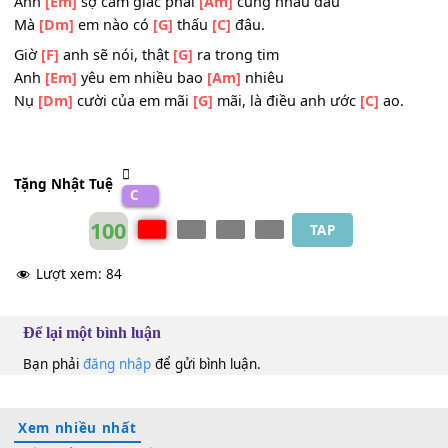
Giọt
[G]
nước mắt ấy là dành cho
[C]
anh.
ĐK:
Giờ
[F]
anh chẳng muốn, làm
[G]
bạn nữa đâu
Anh
[Em]
sợ cảm giác phải
[Am]
cùng nhau đau
Mà
[Dm]
em nào có
[G]
thấu
[C]
đâu.
Giờ
[F]
anh sẽ nói, thật
[G]
ra trong tim
Anh
[Em]
yêu em nhiều bao
[Am]
nhiêu
Nụ
[Dm]
cười của em mãi
[G]
mãi, là điều anh ước
[C]
ao
Tặng Nhật Tuệ
C
100
TAP
Lượt xem:
84