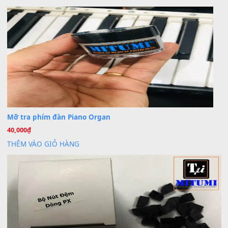
BÀI MỚI VIẾT
Dịch vụ cho thuê âm thanh tiệc gia đình, ban nhạc, ca s
20
Th7
Cài đặt dữ liệu cho đàn PSR-SX900 PSR-SX920 tại MIT
20
Th7
Dịch Vụ Cài Đặt Sample Đàn Organ Yamaha Tận Nhà 
07
Th7
Nâng Tầm Âm Thanh Cho Cây Đàn Của Bạn
Khóa Học Hướng Dẫn Sử Dụng Đàn Organ/Keyboard
26
Th6
Chuyên Sâu TPHCM | MITUMI
Cài đặt dữ liệu sample cho đàn Yamaha PSR-S750 S95
26
Th6