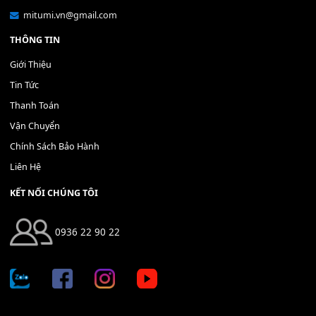
Bộ Nút Đệm Đàn Piano CASIO PX - Giá tốt nhất - Sửa tại n
400,000
₫
THÊM VÀO GIỎ HÀNG
Địa chỉ: 666/5A Đường Ba Tháng Hai, P.14, Q.10, TP HCM
Hotline: 0936 22 90 22