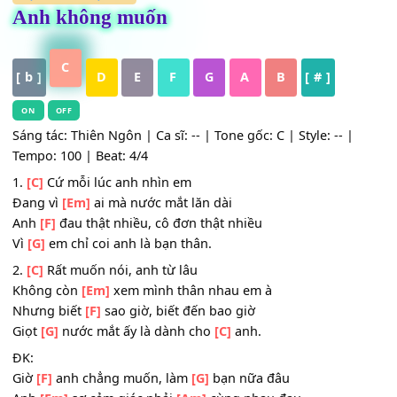
HỢP ÂM
,
Nhạc Trẻ
Anh không muốn
C
[ b ]
D
E
F
G
A
B
[ # ]
ON
OFF
Sáng tác: Thiên Ngôn | Ca sĩ: -- | Tone gốc: C | Style: -- |
Tempo: 100 | Beat: 4/4
1.
[C]
Cứ mỗi lúc anh nhìn em
Đang vì
[Em]
ai mà nước mắt lăn dài
Anh
[F]
đau thật nhiều, cô đơn thật nhiều
Vì
[G]
em chỉ coi anh là bạn thân.
2.
[C]
Rất muốn nói, anh từ lâu
Không còn
[Em]
xem mình thân nhau em à
Nhưng biết
[F]
sao giờ, biết đến bao giờ