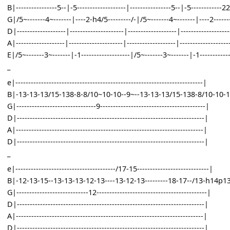
G|/5~-------4~-------|----2-h4/5---------/-|/5~-------4~-------|----
D|-------------------|---------------------|-------------------|---------
A|-------------------|---------------------|-------------------|----------
E|/5~-------3~-------|-1-------------------|/5~-------3~-------|-1---
_
_
e|-------------------|-----------24--------|-------------------|--------
B|----------------5--|-5-------------------|----------------5--|-5-----
G|/5~-------4~-------|----2-h4/5---------/-|/5~-------4~-------|----
D|-------------------|---------------------|-------------------|----------
A|-------------------|---------------------|-------------------|----------
E|/5~-------3~-------|-1-------------------|/5~-------3~-------|-1----
_
e|-------------------------------------------------------------------------|
B|-13-13-13/15-138-8-8/10~10-10--9~--13-13-13/15-138-8/10-10-
G|-------------------------------9-----------------------------------------