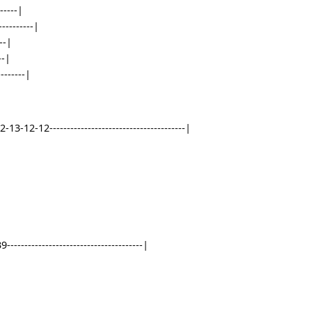
2--------------|
----3-----|
---------|
--------------|
--24---------|
-------22-----|
2----------------|
-----------|
-----------|
---------------|
12-13-12-12---------------------------------------|
|