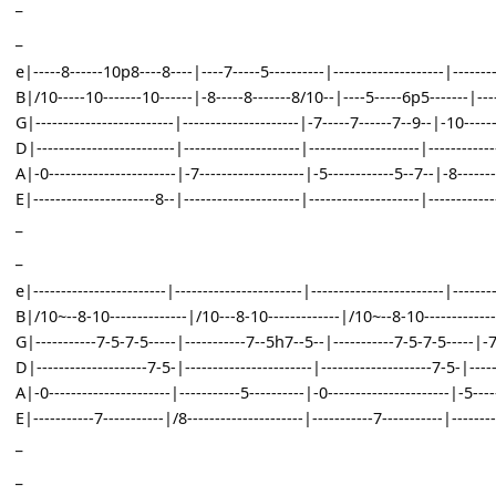
G|-------------------------|---------------------|-7-----7------7------
D|-------------------------|---------------------|----------------------|-
A|-0-----------------------|-7-------------------|-5--------------------|
E|----------------------8--|---------------------|------------------8-7-|
_
_
e|-----8------10p8----8----|----7-----5----------|--------------------|
B|/10-----10-------10------|-8-----8-------8/10--|----5-----6p5
G|-------------------------|---------------------|-7-----7------7--9--|-
D|-------------------------|---------------------|--------------------|---
A|-0-----------------------|-7-------------------|-5------------5--7--|-
E|----------------------8--|---------------------|--------------------|---
_
_
e|------------------------|-----------------------|------------------------
B|/10~--8-10--------------|/10---8-10-------------|/10~--8-10-----
G|-----------7-5-7-5-----|-----------7--5h7--5--|-----------7-5-7-5-