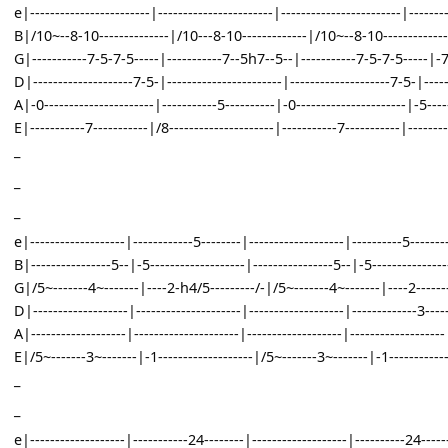
D|--------------------7-5-|-----------------------|--------------------7-
A|-0----------------------|-----------5----------|-0--------------------
E|-----------7-----------|/8---------------------|-----------7-----------
_
_
e|------------------------|-----------------------|------------------------
B|/10~--8-10--------------|/10---8-10-------------|/10~--8-10-----
G|-----------7-5-7-5-----|-----------7--5h7--5--|-----------7-5-7-5-
D|--------------------7-5-|-----------------------|--------------------7-
A|-0----------------------|-----------5----------|-0--------------------
E|-----------7-----------|/8---------------------|-----------7-----------
_
_
_
e|-------------------|------------5--------|-------------------|---------
B|----------------5--|-5-------------------|----------------5--|-5------