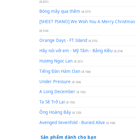
(8.929)
[SHEET] Ánh Trăng Nói Hộ Lò
Quân | Intro + Pinyin
(8.651)
Bóng mây qua thềm
(8.577)
[SHEET PIANO] We Wish You 
(8.516)
Orange Days - FT Island
(8.315)
Hãy nói với em - Mỹ Tâm - Bằ
Hương Ngọc Lan
(8.251)
Tiếng Đàn Hàm Oan
(8.194)
Under Pressure
(8.164)
A Long December
(8.155)