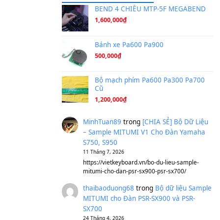
Ta Sẽ Trở Lại
(8.155)
Ông Hoàng Bảy
(8.133)
Avenged Sevenfold - Buried A
Sản phẩm dành cho bạn
BEND 4 CHIỀU M
1,600,000
₫
Bánh xe Pa600 Pa
500,000
₫
Bộ mạch phím Pa6
Cũ
1,200,000
₫
MinhTuan89
trong
[CH
– Sample MITUMI V1 