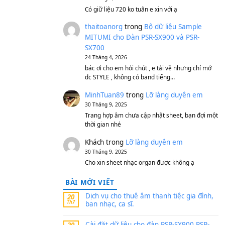
S750, S950
11 Tháng 7, 2026
https://vietkeyboard.vn/b
mitumi-cho-dan-psr-sx900
thaibaoduong68
tron
MITUMI cho Đàn PSR-S
SX700
24 Tháng 4, 2026
Có giữ liệu 720 ko tuân e x
thaitoanorg
trong
Bộ 
MITUMI cho Đàn PSR-S
SX700
24 Tháng 4, 2026
bác ơi cho em hỏi chút , e
dc STYLE , không có band
MinhTuan89
trong
Lỡ 
30 Tháng 9, 2025