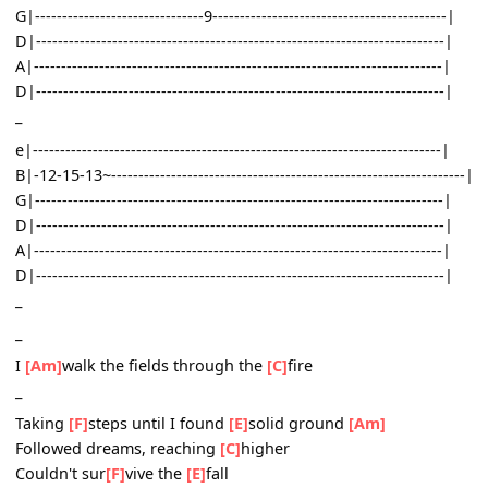
_
_
[Am]
Hey!
I
[E]
can't
[F]
live in here for
[E]
another d
[F]
ay
[G]
[Am]
Darkness
[E]
has
[F]
kept the light con
[E]
ceal
[F]
ed
[G]
[E]
Grim
[Dm]
as e
[F]
ve
[E]
r
[Am]
Hold on
[E]
to
[F]
faith as I dig
[E]
another gra
[F]
ve
[G]
[Am]
Meanwhile
[E]
the
[F]
mice endure the
[E]
whe
[F]
el
[G]
[E]
Real as ever
[E]
And it s
[E]
eems I
[Dm]
've been b
[F]
uried
[E]
ali
[Am]
ve!
_
e|--------------------------------------------------------------------------
B|-13-13-13/15-138-8-8/10~10-10--9~--13-13-13/15-138-8/10-10-
G|-------------------------------9-----------------------------------------
D|-------------------------------------------------------------------------
A|-------------------------------------------------------------------------
D|-------------------------------------------------------------------------