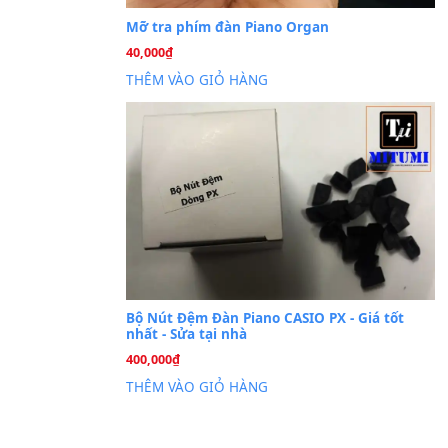
Cài đặt dữ liệu sampl
26
Th6
PSR-S750 S950
Mỡ tra phím đàn Piano Org
40,000
₫
THÊM VÀO GIỎ HÀNG