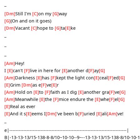
_
_
[Am]
Take the time just to
[C]
listen
When the
[F]
voices screaming are
[E]
much too loud
[Am]
Take a look in the
[C]
distance
Try and
[F]
see it
[E]
all
_
[Am]
Chances are that you
[C]
might find
That we
[F]
share a common dis
[E]
comfort now
[Am]
I feel I'm walking a
[C]
fine line
Tell me
[F]
only if it's
[E]
real
_
[Dm]
Still I'm
[C]
on my
[G]
way
[G]
(On and on it goes)
[Dm]
Vacant
[C]
hope to
[G]
ta
[E]
ke
_