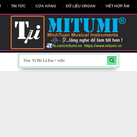
NG CHỦ
TIN TỨC
CỬA HÀNG
DỮ LIỆU ORGAN
V