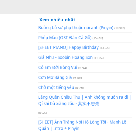
Xem nhiều nhất
Buông bỏ sự phụ thuộc nơi an
Phép Màu (OST Đàn Cá Gỗ)
(1
[SHEET PIANO] Happy Birthd
Giá Như - Soobin Hoàng Sơn
(
Có Em Đời Bỗng Vui
(9.744)
Cơn Mơ Băng Giá
(9.103)
Chờ một tiếng yêu
(8.991)
Lãng Quên Chiều Thu | Anh k
Qí shí bù xiǎng zǒu - 其实不