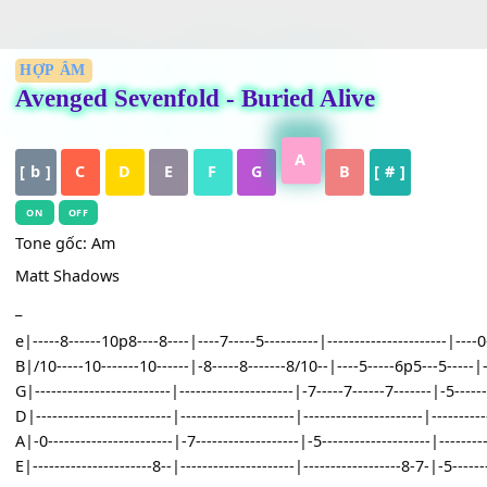
HỢP ÂM
Avenged Sevenfold - Buried Alive
A
[ b ]
C
D
E
F
G
B
[ # ]
ON
OFF
Tone gốc: Am
Matt Shadows
_
e|-----8------10p8----8----|----7-----5----------|---------------------
B|/10-----10-------10------|-8-----8-------8/10--|----5-----6p5---5