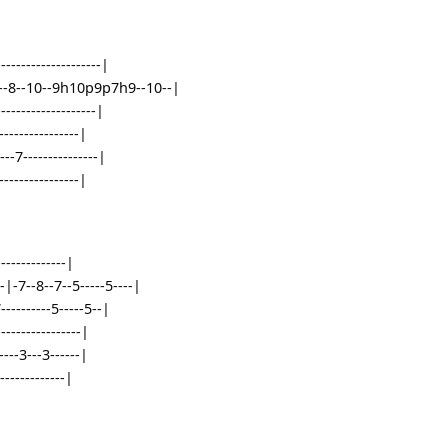
-|-5--------75---5-----|
-------------------5-|
----------------------|
-5--------------------|
----------------------------|
-------|-----8--10--9h10p9p7h9--10--|
10-------------------------|
-------------------------|
8----------7---------------|
-------------------------|
|---------------------|
---------|-7--8--7--5-----5----|
----|-7----------5-----5--|