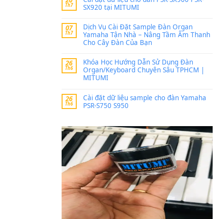
Trang hợp âm chưa cập nh
thời gian nhé
Khách
trong
Lỡ làng 
30 Tháng 9, 2025
Cho xin sheet nhạc organ
BÀI MỚI VIẾT
Dịch vụ cho thuê âm th
20
Th7
ban nhạc, ca sĩ.
Cài đặt dữ liệu cho đà
20
Th7
SX920 tại MITUMI
Dịch Vụ Cài Đặt Samp
07
Th7
Yamaha Tận Nhà – N
Cho Cây Đàn Của Bạn
Khóa Học Hướng Dẫn 
26
Th6
Organ/Keyboard Chuy
MITUMI