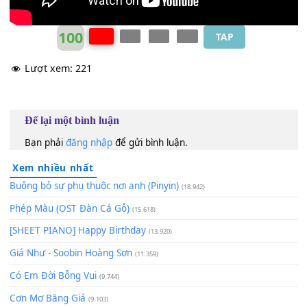
Fall to
[A]
my knees
To find a
[B]
way back to your heart
(Chorus1)
100
TAP
Lượt xem:
221