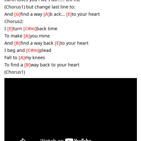
Let me prove my love is real
And make you feel the way I feel
I promise I would give the world
If only you would tell me girl
(Chorus1)
Bridge:
Give
[G]
me one
[D]
more
[Em]
[D]
chance, to gi ve my love
you
[G]
Cos no one
[D]
on
[C]
[A]
[A]
this
earth loves you l ike I do...... tell me
(Chorus1) but change last line to:
And
[G]
find a way
[A]
b ack...
[E]
to your heart
Chorus2:
I
[E]
turn
[C#m]
back time
To make
[A]
you mine
And
[B]
find a way back
[E]
to your heart
I beg and
[C#m]
plead