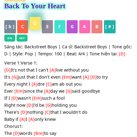
HỢP ÂM
Back To Your Heart
D
[ b ]
C
E
F
G
A
B
[ # ]
ON
OFF
Sáng tác: Backstreet Boys | Ca sĩ: Backstreet Boys | Tone
D | Style: Pop | Tempo: 100 | Beat: 4/4 | Tone hiện tại:
[D
Verse 1:Verse 1:
[D]
It's not that I can't
[A]
live without you
It's
[G]
just that I don't even
[Em]
want
[A]
[D]
to try
Every night I
[A]
dre
[C]
am ab out you
Ever
[Em]
since the
[A]
day we
[G]
said goodbye
If I
[D]
wasn't
[Em]
such a fool
Right now
[D]
I'd be
[G]
holding you