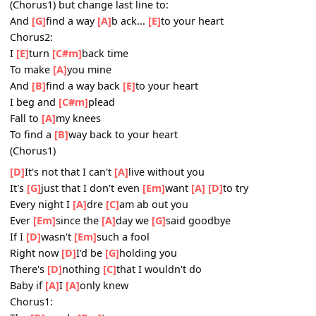
(Chorus1)
Bridge:
Give
[G]
me one
[D]
more
[Em]
[D]
chance, to gi ve my love
you
[G]
Cos no one
[D]
on
[C]
[A]
[A]
this
earth loves you l ike I do...... tell me
(Chorus1) but change last line to:
And
[G]
find a way
[A]
b ack...
[E]
to your heart
Chorus2:
I
[E]
turn
[C#m]
back time
To make
[A]
you mine
And
[B]
find a way back
[E]
to your heart
I beg and
[C#m]
plead
Fall to
[A]
my knees
To find a
[B]
way back to your heart
(Chorus1)
[D]
It's not that I can't
[A]
live without you
It's
[G]
just that I don't even
[Em]
want
[A]
[D]
to try