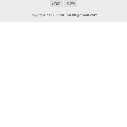
Hotline: 0936 22 90 22
mitumi.vn@gmail.com
THÔNG TIN
Giới Thiệu
Tin Tức
Thanh Toán
Vận Chuyển
Chính Sách Bảo Hành
Liên Hệ
KẾT NỐI CHÚNG TÔI
0936 22 90 22