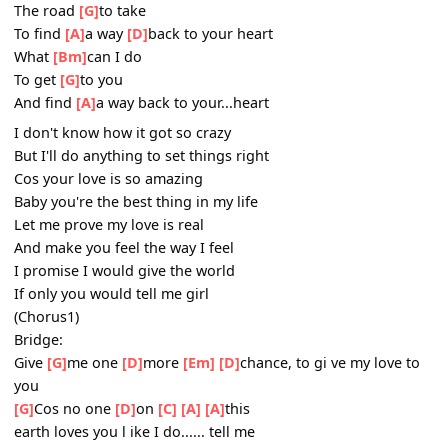
There's
[D]
nothing
[C]
that I wouldn't do
Baby if
[A]
I
[A]
only knew
Chorus1:
The
[D]
words
[Bm]
to say
The road
[G]
to take
To find
[A]
a way
[D]
back to your heart
What
[Bm]
can I do
To get
[G]
to you
And find
[A]
a way back to your...heart
I don't know how it got so crazy
But I'll do anything to set things right
Cos your love is so amazing
Baby you're the best thing in my life
Let me prove my love is real
And make you feel the way I feel
I promise I would give the world
If only you would tell me girl