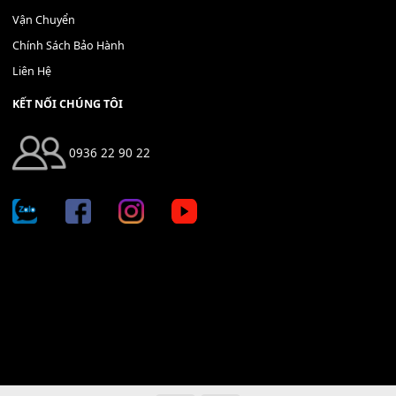
Bộ Nút Đệm Đàn Piano CASIO PX - Giá tốt nhất - Sửa tại n
400,000
₫
THÊM VÀO GIỎ HÀNG
Địa chỉ: 666/5A Đường Ba Tháng Hai, P.14, Q.10, TP HCM