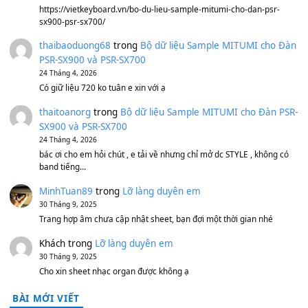
Ông Hoàng Bảy
(8.133)
Avenged Sevenfold - Buried Alive
(8.109)
Sản phẩm dành cho bạn
BEND 4 CHIỀU MTP-5F MEGABEND
1,600,000
₫
Bánh xe Pa600 Pa900
500,000
₫
Bộ mạch phím Pa600 Pa300 Pa700 Cũ
1,200,000
₫
MinhTuan89
trong
[CHIA SẺ] Bộ Dữ Liệu – Sample MI
V1 Cho Đàn Yamaha S750, S950
11 Tháng 7, 2026