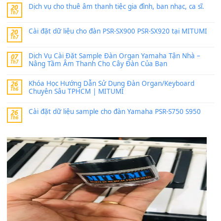
https://vietkeyboard.vn/bo-du-lieu-sample-mitumi-cho-dan-psr
sx900-psr-sx700/
thaibaoduong68
trong
Bộ dữ liệu Sample MITUMI cho
PSR-SX900 và PSR-SX700
24 Tháng 4, 2026
Có giữ liệu 720 ko tuân e xin với ạ
thaitoanorg
trong
Bộ dữ liệu Sample MITUMI cho Đàn
SX900 và PSR-SX700
24 Tháng 4, 2026
bác ơi cho em hỏi chút , e tải về nhưng chỉ mở dc STYLE , khôn
band tiếng…
MinhTuan89
trong
Lỡ làng duyên em
30 Tháng 9, 2025
Trang hợp âm chưa cập nhật sheet, bạn đợi một thời gian nhé
Khách
trong
Lỡ làng duyên em
30 Tháng 9, 2025
Cho xin sheet nhạc organ được không ạ