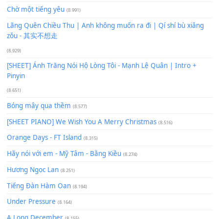
Để lại một bình luận
Bạn phải
đăng nhập
để gửi bình luận.
Xem nhiều nhất
Buông bỏ sự phụ thuộc nơi anh (Pinyin)
(18.942)
Phép Màu (OST Đàn Cá Gỗ)
(15.618)
[SHEET PIANO] Happy Birthday
(13.920)
Giá Như - Soobin Hoàng Sơn
(11.359)
Có Em Đời Bỗng Vui
(9.744)
Cơn Mơ Băng Giá
(9.103)
Chờ một tiếng yêu
(8.991)
Lãng Quên Chiều Thu | Anh không muốn ra đi | Qí shí bù xiǎ
zǒu - 其实不想走