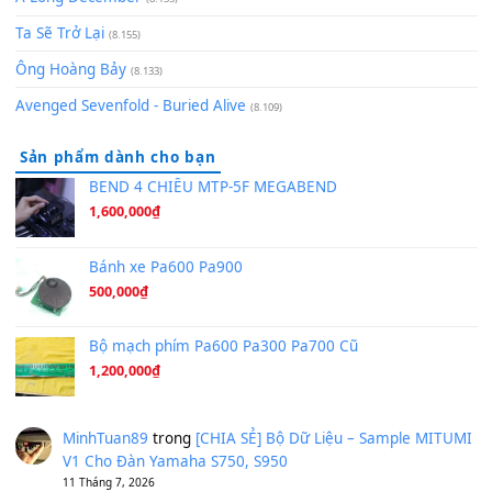
(8.929)
[SHEET] Ánh Trăng Nói Hộ Lòng Tôi - Mạnh Lệ Quân | Intro +
Pinyin
(8.651)
Bóng mây qua thềm
(8.577)
[SHEET PIANO] We Wish You A Merry Christmas
(8.516)
Orange Days - FT Island
(8.315)
Hãy nói với em - Mỹ Tâm - Bằng Kiều
(8.274)
Hương Ngọc Lan
(8.251)
Tiếng Đàn Hàm Oan
(8.194)
Under Pressure
(8.164)
A Long December
(8.155)
Ta Sẽ Trở Lại
(8.155)