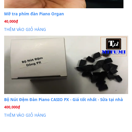
BÀI MỚI VIẾT
Dịch vụ cho thuê âm thanh tiệc gia đình, ban nhạc, ca s
20
Th7
Cài đặt dữ liệu cho đàn PSR-SX900 PSR-SX920 tại MIT
20
Th7
Dịch Vụ Cài Đặt Sample Đàn Organ Yamaha Tận Nhà 
07
Th7
Nâng Tầm Âm Thanh Cho Cây Đàn Của Bạn
Khóa Học Hướng Dẫn Sử Dụng Đàn Organ/Keyboard
26
Th6
Chuyên Sâu TPHCM | MITUMI
Cài đặt dữ liệu sample cho đàn Yamaha PSR-S750 S95
26
Th6