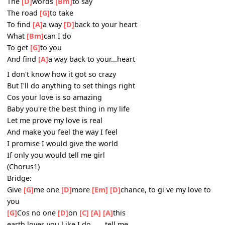
Every night I
[A]
dre
[C]
am ab out you
Ever
[Em]
since the
[A]
day we
[G]
said goodbye
If I
[D]
wasn't
[Em]
such a fool
Right now
[D]
I'd be
[G]
holding you
There's
[D]
nothing
[C]
that I wouldn't do
Baby if
[A]
I
[A]
only knew
Chorus1:
The
[D]
words
[Bm]
to say
The road
[G]
to take
To find
[A]
a way
[D]
back to your heart
What
[Bm]
can I do
To get
[G]
to you
And find
[A]
a way back to your...heart
I don't know how it got so crazy
But I'll do anything to set things right
Cos your love is so amazing
Baby you're the best thing in my life