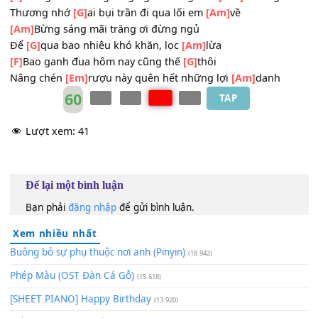
Sao mi rơi
[E7]
lệ vì nhìn thấy ai
[Am]
cơ hàn
[Am]
Trăng ơi sáng trăng chớ ngủ nữa
Thấy
[G]
không ai đang đắm trong rượu
[Am]
say
[F]
Trong đêm sương lòng người đang nhớ
[Dm]
thương
Thương nhớ
[G]
ai bụi trần đi qua lối em
[Am]
về
[Am]
Bừng sáng mãi trăng ơi đừng ngủ
Để
[G]
qua bao nhiêu khó khăn, lọc
[Am]
lừa
[F]
Bao ganh đua hôm nay cũng thế
[G]
thôi
Nâng chén
[Em]
rượu này quên hết những lợi
[Am]
danh
60
TAP
Lượt xem:
41
Để lại một bình luận
Bạn phải
đăng nhập
để gửi bình luận.