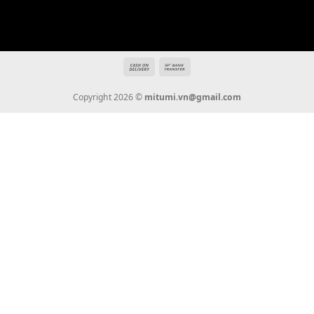
Giới Thiệu
Tin Tức
Thanh Toán
Vận Chuyển
Chính Sách Bảo Hành
Liên Hệ
KẾT NỐI CHÚNG TÔI
0936 22 90 22