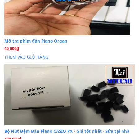
Cài đặt dữ liệu cho đàn PSR-SX900 PSR-SX920 tại MIT
20
Th7
Dịch Vụ Cài Đặt Sample Đàn Organ Yamaha Tận Nhà 
07
Th7
Nâng Tầm Âm Thanh Cho Cây Đàn Của Bạn
Khóa Học Hướng Dẫn Sử Dụng Đàn Organ/Keyboard
26
Th6
Chuyên Sâu TPHCM | MITUMI
Cài đặt dữ liệu sample cho đàn Yamaha PSR-S750 S95
26
Th6