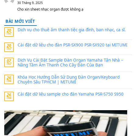
24 Tháng 4, 2026
Có giữ liệu 720 ko tuân e xin với ạ
thaitoanorg
trong
Bộ dữ liệu Sample MITUMI cho Đàn
SX900 và PSR-SX700
24 Tháng 4, 2026
bác ơi cho em hỏi chút , e tải về nhưng chỉ mở dc STYLE , khôn
band tiếng…
MinhTuan89
trong
Lỡ làng duyên em
30 Tháng 9, 2025
Trang hợp âm chưa cập nhật sheet, bạn đợi một thời gian nhé
Khách
trong
Lỡ làng duyên em
30 Tháng 9, 2025
Cho xin sheet nhạc organ được không ạ
BÀI MỚI VIẾT
Dịch vụ cho thuê âm thanh tiệc gia đình, ban nhạc, ca s
20
Th7