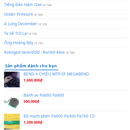
(8.651)
Bóng mây qua thềm
(8.577)
[SHEET PIANO] We Wish You A Merry Christmas
(8.516)
Orange Days - FT Island
(8.315)
Hãy nói với em - Mỹ Tâm - Bằng Kiều
(8.274)
Hương Ngọc Lan
(8.251)
Tiếng Đàn Hàm Oan
(8.194)
Under Pressure
(8.164)
A Long December
(8.155)
Ta Sẽ Trở Lại
(8.155)
Ông Hoàng Bảy
(8.133)
Avenged Sevenfold - Buried Alive
(8.109)