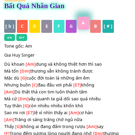
HỢP ÂM
Bất Quá Nhân Gian
A
[ b ]
C
D
E
F
G
B
[ # ]
ON
OFF
Tone gốc: Am
Gia Huy Singer
Dù khoan
[Am]
dung và không thiệt hơn thì sao
Mà tổn
[Dm]
thương vẫn không tránh được
Mặc dù
[G]
cuộc đời toàn là những ấm êm
Nhưng buồn
[C]
đau đâu vơi phải
[E7]
không
[Am]
Dù thật thà con tim luôn thành tâm
Mà cứ
[Dm]
vây quanh ta giả dối sao quá nhiều
Tuy thân
[G]
còn nhiều nhiều khốn khó