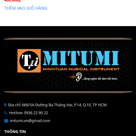
Mỡ tra phím đàn Piano Organ
40,000
₫
THÊM VÀO GIỎ HÀNG
Bộ Nút Đệm Đàn Piano CASIO PX - Giá tốt nhất - Sửa tại n
400,000
₫
THÊM VÀO GIỎ HÀNG