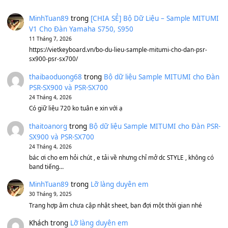
Sản phẩm dành cho bạn
BEND 4 CHIỀU MTP-5F MEGABEND
1,600,000
₫
Bánh xe Pa600 Pa900
500,000
₫
Bộ mạch phím Pa600 Pa300 Pa700 Cũ
1,200,000
₫
MinhTuan89
trong
[CHIA SẺ] Bộ Dữ Liệu – Sample MI
V1 Cho Đàn Yamaha S750, S950
11 Tháng 7, 2026
https://vietkeyboard.vn/bo-du-lieu-sample-mitumi-cho-dan-psr
sx900-psr-sx700/
thaibaoduong68
trong
Bộ dữ liệu Sample MITUMI cho
PSR-SX900 và PSR-SX700