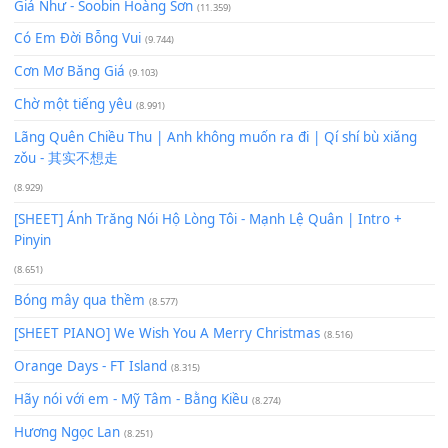
Xem nhiều nhất
Buông bỏ sự phụ thuộc nơi anh (Pinyin)
(18.942)
Phép Màu (OST Đàn Cá Gỗ)
(15.618)
[SHEET PIANO] Happy Birthday
(13.920)
Giá Như - Soobin Hoàng Sơn
(11.359)
Có Em Đời Bỗng Vui
(9.744)
Cơn Mơ Băng Giá
(9.103)
Chờ một tiếng yêu
(8.991)
Lãng Quên Chiều Thu | Anh không muốn ra đi | Qí shí bù xiǎ
zǒu - 其实不想走
(8.929)
[SHEET] Ánh Trăng Nói Hộ Lòng Tôi - Mạnh Lệ Quân | Intro +
Pinyin