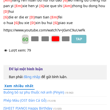
[D]
jie
[G]
hu die wei hua
[D]
zui hua que
[Am]
sui feng hun san
[
[G]
wo xin man man
[D]
gei ni que
[Am]
jiang ai dang su
[
[Am]
liang ren huan bu hui hui dao
[G]
wo meng du cheng
pan yi
[Em]
xie hen yi
[G]
xie que shi
[Am]
zhong bu dong
[D]
hui
[G]
die er die er
[D]
man tian
[Em]
fei
o hua
[G]
bu xie
[D]
xin bu hui
[G]
piao xue
https://www.youtube.com/watch?v=JGvnC9uUwFk
60
TAP
Lượt xem:
79
Để lại một bình luận
Bạn phải
đăng nhập
để gửi bình luận.