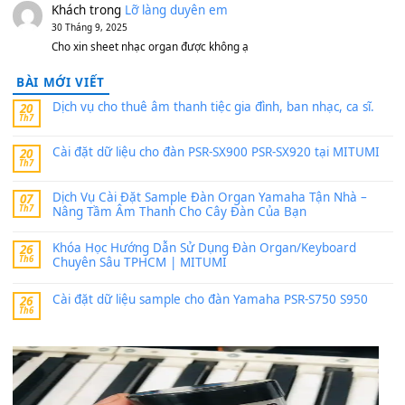
PSR-SX900 và PSR-SX700
24 Tháng 4, 2026
Có giữ liệu 720 ko tuân e xin với ạ
thaitoanorg
trong
Bộ dữ liệu Sample MITUMI cho Đàn
SX900 và PSR-SX700
24 Tháng 4, 2026
bác ơi cho em hỏi chút , e tải về nhưng chỉ mở dc STYLE , khôn
band tiếng…
MinhTuan89
trong
Lỡ làng duyên em
30 Tháng 9, 2025
Trang hợp âm chưa cập nhật sheet, bạn đợi một thời gian nhé
Khách
trong
Lỡ làng duyên em
30 Tháng 9, 2025
Cho xin sheet nhạc organ được không ạ
BÀI MỚI VIẾT
Dịch vụ cho thuê âm thanh tiệc gia đình, ban nhạc, ca s
20
Th7