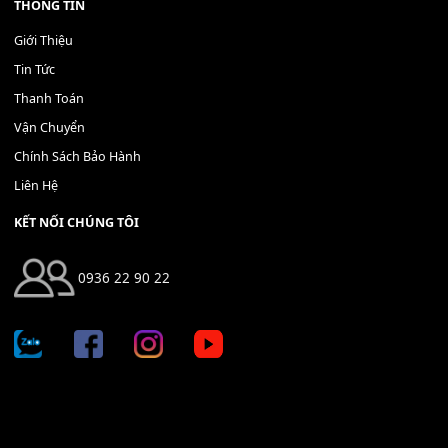
THÊM VÀO GIỎ HÀNG
Địa chỉ: 666/5A Đường Ba Tháng Hai, P.14, Q.10, TP HCM
Hotline: 0936 22 90 22
mitumi.vn@gmail.com