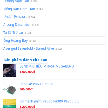
(8.651)
Bóng mây qua thềm
(8.577)
[SHEET PIANO] We Wish You A Merry Christmas
(8.516)
Orange Days - FT Island
(8.315)
Hãy nói với em - Mỹ Tâm - Bằng Kiều
(8.274)
Hương Ngọc Lan
(8.251)
Tiếng Đàn Hàm Oan
(8.194)
Under Pressure
(8.164)
A Long December
(8.155)
Ta Sẽ Trở Lại
(8.155)
Ông Hoàng Bảy
(8.133)
Avenged Sevenfold - Buried Alive
(8.109)