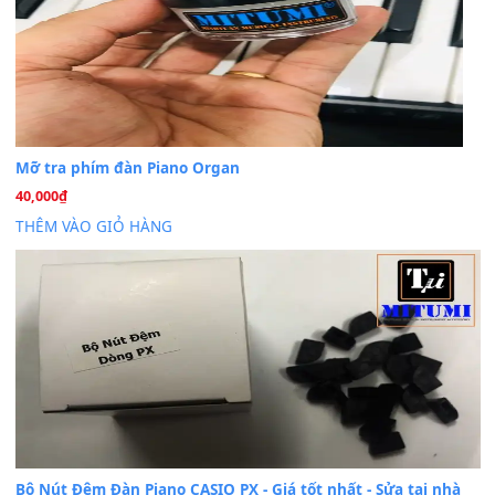
Cài đặt dữ liệu cho đàn PSR-SX900 PSR-SX920 tại MIT
20
Th7
Dịch Vụ Cài Đặt Sample Đàn Organ Yamaha Tận Nhà 
07
Th7
Nâng Tầm Âm Thanh Cho Cây Đàn Của Bạn
Khóa Học Hướng Dẫn Sử Dụng Đàn Organ/Keyboard
26
Th6
Chuyên Sâu TPHCM | MITUMI
Cài đặt dữ liệu sample cho đàn Yamaha PSR-S750 S95
26
Th6