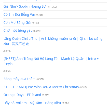
Xem nhiều nhất
Buông bỏ sự phụ thuộc nơi anh (Pinyin)
(18.942)
Phép Màu (OST Đàn Cá Gỗ)
(15.618)
[SHEET PIANO] Happy Birthday
(13.920)
Giá Như - Soobin Hoàng Sơn
(11.359)
Có Em Đời Bỗng Vui
(9.744)
Cơn Mơ Băng Giá
(9.103)
Chờ một tiếng yêu
(8.991)
Lãng Quên Chiều Thu | Anh không muốn ra đi | Qí shí bù xiǎ
zǒu - 其实不想走
(8.929)
[SHEET] Ánh Trăng Nói Hộ Lòng Tôi - Mạnh Lệ Quân | Intro +
Pinyin