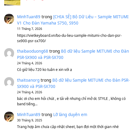
Sản phẩm dành cho bạn
BEND 4 CHIỀU MTP-5F MEGABEND
1,600,000
₫
Bánh xe Pa600 Pa900
500,000
₫
Bộ mạch phím Pa600 Pa300 Pa700 Cũ
1,200,000
₫
MinhTuan89
trong
[CHIA SẺ] Bộ Dữ Liệu – Sample MI
V1 Cho Đàn Yamaha S750, S950
11 Tháng 7, 2026
https://vietkeyboard.vn/bo-du-lieu-sample-mitumi-cho-dan-psr
sx900-psr-sx700/
thaibaoduong68
trong
Bộ dữ liệu Sample MITUMI cho