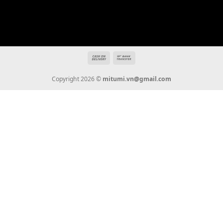
THÔNG TIN
Giới Thiệu
Tin Tức
Thanh Toán
Vận Chuyển
Chính Sách Bảo Hành
Liên Hệ
KẾT NỐI CHÚNG TÔI
0936 22 90 22