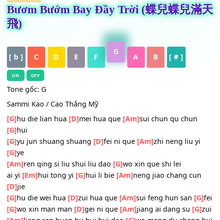
HỢP ÂM
Bươm Bướm Bay Đầy Trời (蝶兒蝶
飛)
G
[ b ]
C
D
E
F
A
B
[ # ]
ON
OFF
Tone gốc: G
Sammi Kao / Cao Thắng Mỹ
[G]
hu die lian hua
[D]
mei hua que
[Am]
sui chun qu chun
[G]
hui
[G]
yu jun shuang shuang
[D]
fei ni que
[Am]
zhi neng liu y
[G]
ye
[Am]
ren qing si liu shui liu dao
[G]
wo xin que shi lei
ai yi
[Em]
hui tong yi
[G]
hui li bie
[Am]
neng jiao chang cu