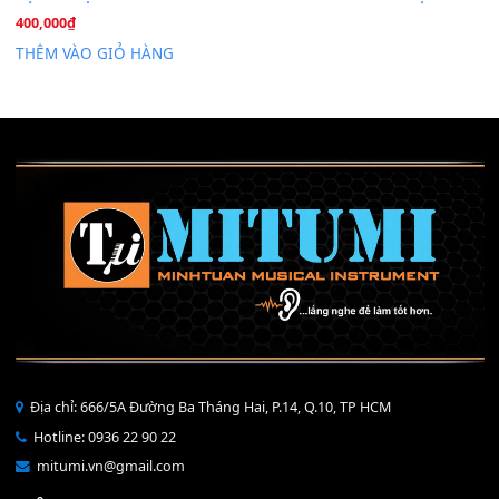
Mỡ tra phím đàn Piano Organ
40,000
₫
THÊM VÀO GIỎ HÀNG
Bộ Nút Đệm Đàn Piano CASIO PX - Giá tốt nhất - Sửa tại n
400,000
₫