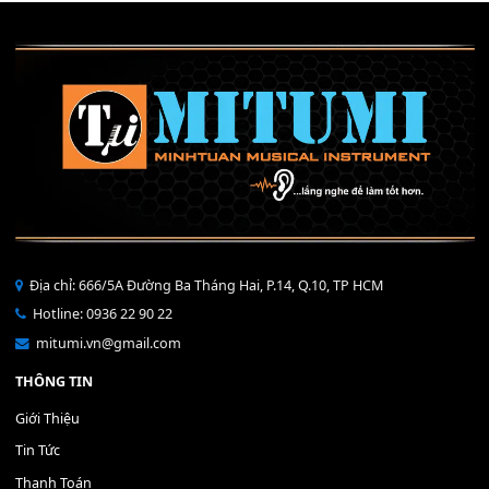
Mỡ tra phím đàn Piano Organ
40,000
₫
THÊM VÀO GIỎ HÀNG
Bộ Nút Đệm Đàn Piano CASIO PX - Giá tốt nhất - Sửa tại n
400,000
₫
THÊM VÀO GIỎ HÀNG