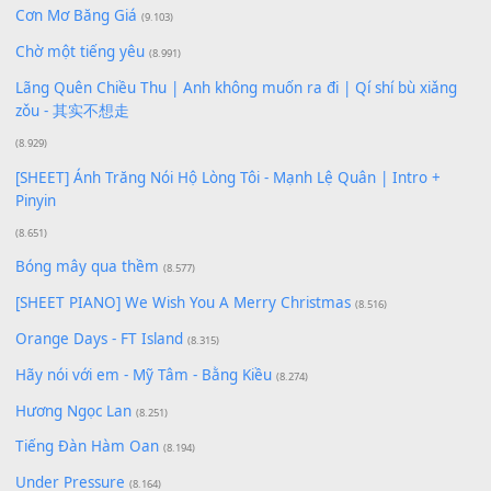
Xem nhiều nhất
Buông bỏ sự phụ thuộc nơi anh (Pinyin)
(18.942)
Phép Màu (OST Đàn Cá Gỗ)
(15.618)
[SHEET PIANO] Happy Birthday
(13.920)
Giá Như - Soobin Hoàng Sơn
(11.359)
Có Em Đời Bỗng Vui
(9.744)
Cơn Mơ Băng Giá
(9.103)
Chờ một tiếng yêu
(8.991)
Lãng Quên Chiều Thu | Anh không muốn ra đi | Qí shí bù xiǎ
zǒu - 其实不想走
(8.929)
[SHEET] Ánh Trăng Nói Hộ Lòng Tôi - Mạnh Lệ Quân | Intro +
Pinyin
(8.651)