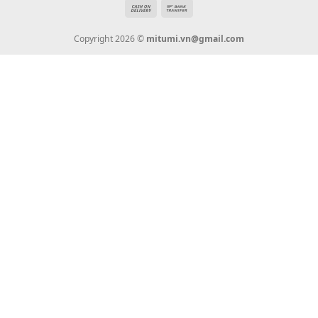
Tin Tức
Thanh Toán
Vận Chuyển
Chính Sách Bảo Hành
Liên Hệ
KẾT NỐI CHÚNG TÔI
0936 22 90 22