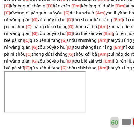
nǐ wǎng qián
[G]
zǒu bùyào huí
[D]
tóu shàngtiān ràng
[Em
pà nǐ shòu
[C]
shāng dúzì chéng
[G]
shòu cái bǎ
[Am]
zuì hǎ
nǐ wǎng qián
[G]
zǒu bùyào huí
[D]
tóu bié zài wèi
[Em]
jiù 
bié pà shī
[C]
qù xuéhuì fàng
[G]
shǒu shìshàng
[Am]
hái yǒ
[G]
kěnéng nǐ shǎole
[D]
tiānzhēn
[Em]
kěnéng nǐ duōle
[B
[C]
xīwàng nǐ jiànguò suǒyǒu
[G]
de húnzhuó
[Am]
yǎn lǐ 
nǐ wǎng qián
[G]
zǒu bùyào huí
[D]
tóu shàngtiān ràng
[Em
pà nǐ shòu
[C]
shāng dúzì chéng
[G]
shòu cái bǎ
[Am]
zuì hǎ
nǐ wǎng qián
[G]
zǒu bùyào huí
[D]
tóu bié zài wèi
[Em]
jiù 
bié pà shī
[C]
qù xuéhuì fàng
[G]
shǒu shìshàng
[Am]
hái yǒ
nǐ wǎng qián
[G]
zǒu bùyào huí
[D]
tóu shàngtiān ràng
[Em
pà nǐ shòu
[C]
shāng dúzì chéng
[G]
shòu cái bǎ
[Am]
zuì hǎ
nǐ wǎng qián
[G]
zǒu bùyào huí
[D]
tóu bié zài wèi
[Em]
jiù 
bié pà shī
[C]
qù xuéhuì fàng
[G]
shǒu shìshàng
[Am]
hái yǒ