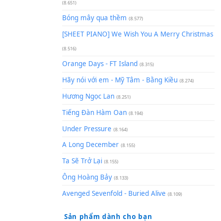
(8.929)
[SHEET] Ánh Trăng Nói Hộ Lò
Quân | Intro + Pinyin
(8.651)
Bóng mây qua thềm
(8.577)
[SHEET PIANO] We Wish You 
(8.516)
Orange Days - FT Island
(8.315)
Hãy nói với em - Mỹ Tâm - Bằ
Hương Ngọc Lan
(8.251)
Tiếng Đàn Hàm Oan
(8.194)
Under Pressure
(8.164)
A Long December
(8.155)