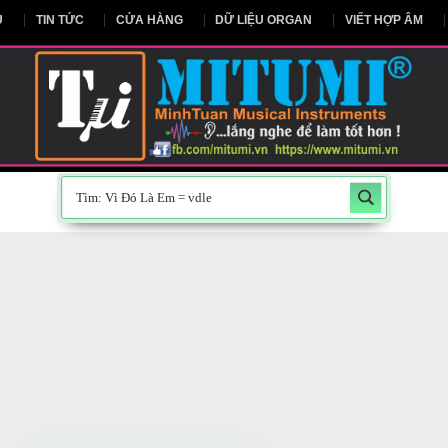
NG CHỦ
TIN TỨC
CỬA HÀNG
DỮ LIỆU ORGAN
V