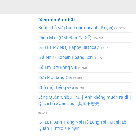
Xem nhiều nhất
Buông bỏ sự phụ thuộc nơi an
Phép Màu (OST Đàn Cá Gỗ)
(1
[SHEET PIANO] Happy Birthd
Giá Như - Soobin Hoàng Sơn
(
Có Em Đời Bỗng Vui
(9.744)
Cơn Mơ Băng Giá
(9.103)
Chờ một tiếng yêu
(8.991)
Lãng Quên Chiều Thu | Anh k
Qí shí bù xiǎng zǒu - 其实不