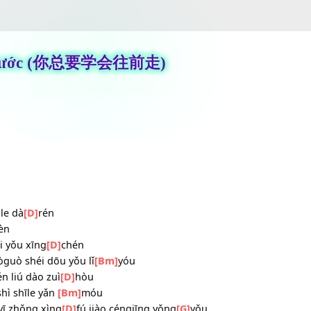
n Phía Trước (你总要学会往前走)
]
le rén
 chéngle dà
[D]
rén
m]
ài hèn
yīrán hái yǒu xīng
[D]
chén