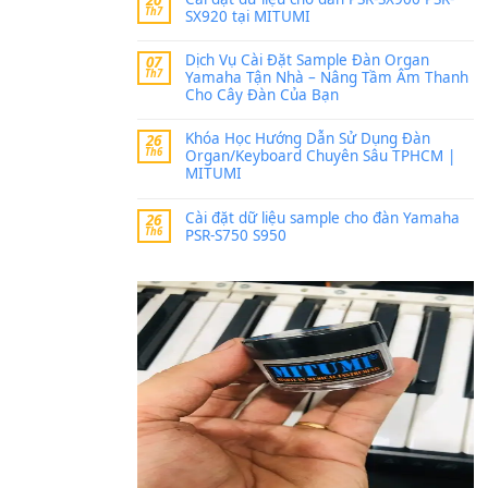
Trang hợp âm chưa cập nh
thời gian nhé
Khách
trong
Lỡ làng 
30 Tháng 9, 2025
Cho xin sheet nhạc organ
BÀI MỚI VIẾT
Dịch vụ cho thuê âm th
20
Th7
ban nhạc, ca sĩ.
Cài đặt dữ liệu cho đà
20
Th7
SX920 tại MITUMI
Dịch Vụ Cài Đặt Samp
07
Th7
Yamaha Tận Nhà – N
Cho Cây Đàn Của Bạn
Khóa Học Hướng Dẫn 
26
Th6
Organ/Keyboard Chuy
MITUMI