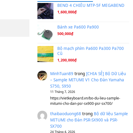
Ta Sẽ Trở Lại
(8.155)
Ông Hoàng Bảy
(8.133)
Avenged Sevenfold - Buried A
Sản phẩm dành cho bạn
BEND 4 CHIỀU M
1,600,000
₫
Bánh xe Pa600 Pa
500,000
₫
Bộ mạch phím Pa6
Cũ
1,200,000
₫
MinhTuan89
trong
[CH
– Sample MITUMI V1 