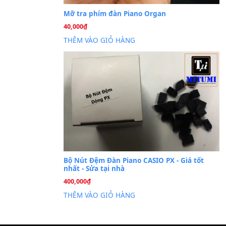
Cài đặt dữ liệu sampl
26
Th6
PSR-S750 S950
Mỡ tra phím đàn Piano Org
40,000
₫
THÊM VÀO GIỎ HÀNG