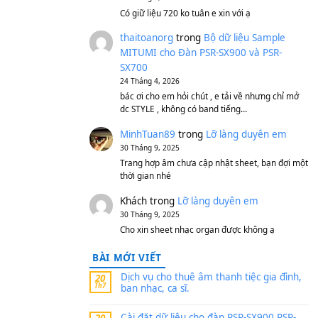
S750, S950
11 Tháng 7, 2026
https://vietkeyboard.vn/b
mitumi-cho-dan-psr-sx900
thaibaoduong68
tron
MITUMI cho Đàn PSR-S
SX700
24 Tháng 4, 2026
Có giữ liệu 720 ko tuân e x
thaitoanorg
trong
Bộ 
MITUMI cho Đàn PSR-S
SX700
24 Tháng 4, 2026
bác ơi cho em hỏi chút , e
dc STYLE , không có band
MinhTuan89
trong
Lỡ 
30 Tháng 9, 2025