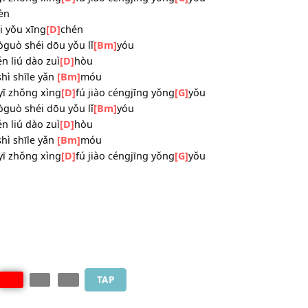
]
nǐ cuòguò shéi dōu yǒu lǐ
[Bm]
yóu
o de rén liú dào zuì
[D]
hòu
rén jiùshì shīle yǎn
[Bm]
móu
u lìng yī zhǒng xìng
[D]
fú jiào céngjīng yǒng
[G]
yǒu
m]
ài hèn
yīrán hái yǒu xīng
[D]
chén
]
nǐ cuòguò shéi dōu yǒu lǐ
[Bm]
yóu
o de rén liú dào zuì
[D]
hòu
rén jiùshì shīle yǎn
[Bm]
móu
u lìng yī zhǒng xìng
[D]
fú jiào céngjīng yǒng
[G]
yǒu
]
nǐ cuòguò shéi dōu yǒu lǐ
[Bm]
yóu
o de rén liú dào zuì
[D]
hòu
rén jiùshì shīle yǎn
[Bm]
móu
u lìng yī zhǒng xìng
[D]
fú jiào céngjīng yǒng
[G]
yǒu