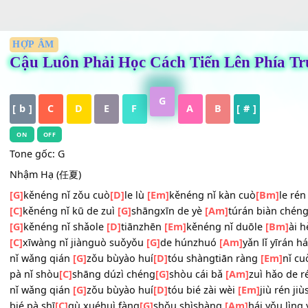
HỢP ÂM
Cậu Luôn Phải Học Cách Tiến Lê
G
[ b ]
C
D
E
F
A
B
[ # ]
ON
OFF
Tone gốc: G
Nhậm Hạ (任夏)
[G]
kěnéng nǐ zǒu cuò
[D]
le lù
[Em]
kěnéng nǐ kàn cuò
[Bm
[C]
kěnéng nǐ kū de zuì
[G]
shāngxīn de yè
[Am]
túrán biàn
[G]
kěnéng nǐ shǎole
[D]
tiānzhēn
[Em]
kěnéng nǐ duōle
[B
[C]
xīwàng nǐ jiànguò suǒyǒu
[G]
de húnzhuó
[Am]
yǎn lǐ 