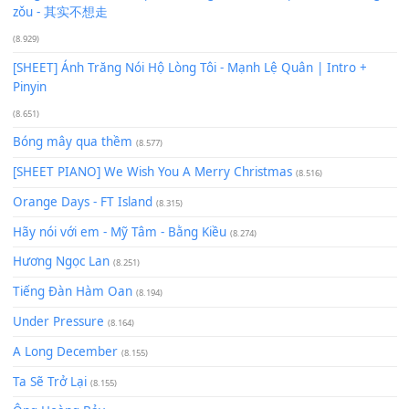
[SHEET PIANO] Happy Birthday
(13.920)
Giá Như - Soobin Hoàng Sơn
(11.359)
Có Em Đời Bỗng Vui
(9.744)
Cơn Mơ Băng Giá
(9.103)
Chờ một tiếng yêu
(8.991)
Lãng Quên Chiều Thu | Anh không muốn ra đi | Qí shí bù xiǎ
zǒu - 其实不想走
(8.929)
[SHEET] Ánh Trăng Nói Hộ Lòng Tôi - Mạnh Lệ Quân | Intro +
Pinyin
(8.651)
Bóng mây qua thềm
(8.577)
[SHEET PIANO] We Wish You A Merry Christmas
(8.516)
Orange Days - FT Island
(8.315)