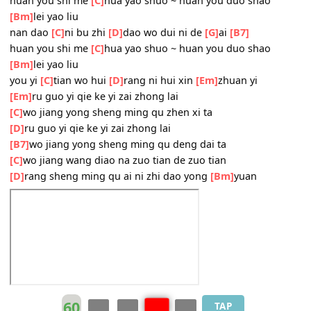
er
[C]
ni que
[D]
qiao qiao de li
[G]
qu
[B7]
wo
[Em]
duo xi wang ni xi wang ni
[Bm]
hui xin zhuan yi
yin wei
[C]
wo jiang hui
[D]
ba ni zhen
[Em]
xi
huan you shi me
[C]
hua yao shuo ~ huan you duo shao
[Bm]
lei yao liu
nan dao
[C]
ni bu zhi
[D]
dao wo dui ni de
[G]
ai
[B7]
huan you shi me
[C]
hua yao shuo ~ huan you duo shao
[Bm]
lei yao liu
you yi
[C]
tian wo hui
[D]
rang ni hui xin
[Em]
zhuan yi
[Em]
ru guo yi qie ke yi zai zhong lai
[C]
wo jiang yong sheng ming qu zhen xi ta
[D]
ru guo yi qie ke yi zai zhong lai
[B7]
wo jiang yong sheng ming qu deng dai ta
[C]
wo jiang wang diao na zuo tian de zuo tian
[D]
rang sheng ming qu ai ni zhi dao yong
[Bm]
yuan