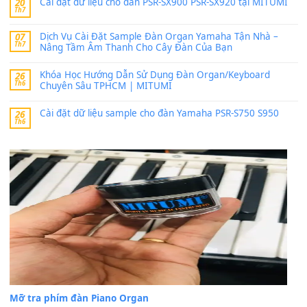
24 Tháng 4, 2026
bác ơi cho em hỏi chút , e tải về nhưng chỉ mở dc STYLE , khôn
band tiếng…
MinhTuan89
trong
Lỡ làng duyên em
30 Tháng 9, 2025
Trang hợp âm chưa cập nhật sheet, bạn đợi một thời gian nhé
Khách
trong
Lỡ làng duyên em
30 Tháng 9, 2025
Cho xin sheet nhạc organ được không ạ
BÀI MỚI VIẾT
Dịch vụ cho thuê âm thanh tiệc gia đình, ban nhạc, ca s
20
Th7
Cài đặt dữ liệu cho đàn PSR-SX900 PSR-SX920 tại MIT
20
Th7
Dịch Vụ Cài Đặt Sample Đàn Organ Yamaha Tận Nhà 
07
Th7
Nâng Tầm Âm Thanh Cho Cây Đàn Của Bạn