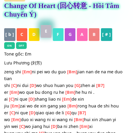
HỢP ÂM
Change Of Heart (回心转意 - Hồi Tâm
Chuyển Ý)
E
[ b ]
C
D
F
G
A
B
[ # ]
ON
OFF
Tone gốc: Em
Lưu Phương (刘芳)
zeng shi
[Em]
ni pei wo du guo
[Bm]
jian nan de na me d
tian
shi
[C]
ni dui
[D]
wo shuo huan you
[G]
zhen ai
[B7]
er
[Em]
wo que bu dong ru he
[Bm]
he hu ni .
ai
[C]
ni que
[D]
shang liao ni
[Em]
de xin
jiu
[Em]
zai wo de xin gang yao
[Bm]
rong hua de shi hou