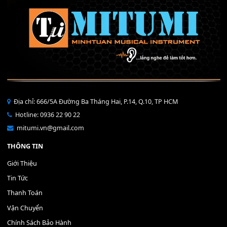
Bộ Nút Đệm Đàn Piano CASIO PX - Giá tốt nhất - Sửa tại n
400,000
₫
THÊM VÀO GIỎ HÀNG