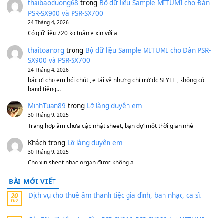
Bánh xe Pa600 Pa900
500,000
₫
Bộ mạch phím Pa600 Pa300 Pa700 Cũ
1,200,000
₫
MinhTuan89
trong
[CHIA SẺ] Bộ Dữ Liệu – Sample MI
V1 Cho Đàn Yamaha S750, S950
11 Tháng 7, 2026
https://vietkeyboard.vn/bo-du-lieu-sample-mitumi-cho-dan-psr
sx900-psr-sx700/
thaibaoduong68
trong
Bộ dữ liệu Sample MITUMI cho
PSR-SX900 và PSR-SX700
24 Tháng 4, 2026
Có giữ liệu 720 ko tuân e xin với ạ
thaitoanorg
trong
Bộ dữ liệu Sample MITUMI cho Đàn
SX900 và PSR-SX700