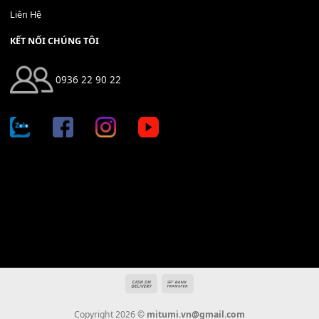
Địa chỉ: 666/5A Đường Ba Tháng Hai, P.14, Q.10, TP HCM
Hotline: 0936 22 90 22
mitumi.vn@gmail.com
THÔNG TIN
Giới Thiệu
Tin Tức
Thanh Toán