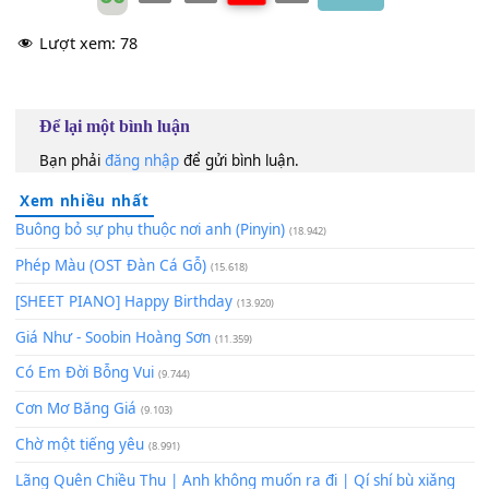
60
TAP
Lượt xem:
78
Để lại một bình luận
Bạn phải
đăng nhập
để gửi bình luận.
Xem nhiều nhất
Buông bỏ sự phụ thuộc nơi anh (Pinyin)
(18.942)
Phép Màu (OST Đàn Cá Gỗ)
(15.618)