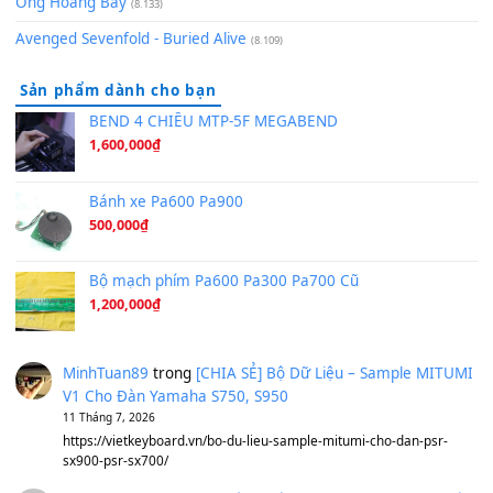
Hãy nói với em - Mỹ Tâm - Bằng Kiều
(8.274)
Hương Ngọc Lan
(8.251)
Tiếng Đàn Hàm Oan
(8.194)
Under Pressure
(8.164)
A Long December
(8.155)
Ta Sẽ Trở Lại
(8.155)
Ông Hoàng Bảy
(8.133)
Avenged Sevenfold - Buried Alive
(8.109)
Sản phẩm dành cho bạn
BEND 4 CHIỀU MTP-5F MEGABEND
1,600,000
₫