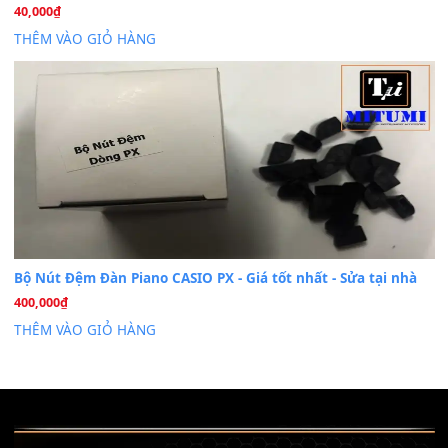
Khóa Học Hướng Dẫn Sử Dụng Đàn Organ/Keyboard
26
Th6
Chuyên Sâu TPHCM | MITUMI
Cài đặt dữ liệu sample cho đàn Yamaha PSR-S750 S95
26
Th6
Mỡ tra phím đàn Piano Organ
40,000
₫
THÊM VÀO GIỎ HÀNG